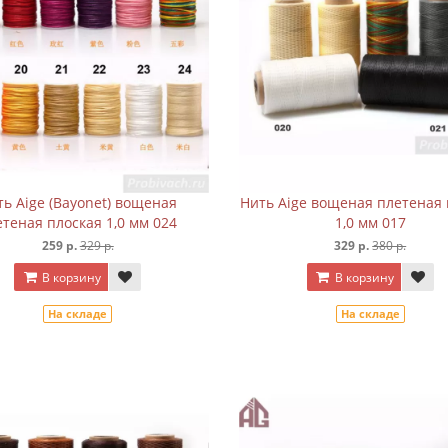
ть Aige (Bayonet) вощеная
Нить Aige вощеная плетеная 
етеная плоская 1,0 мм 024
1,0 мм 017
259 р.
329 р.
329 р.
380 р.
В корзину
В корзину
На складе
На складе