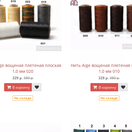
ige вощеная плетеная плоская
Нить Aige вощеная плетеная 
1,0 мм 020
1,0 мм 010
329 р.
380 р.
329 р.
380 р.
В корзину
В корзину
На складе
На складе