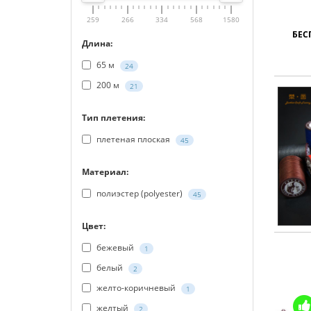
259
266
334
568
1580
БЕС
Длина:
65 м
24
200 м
21
Тип плетения:
плетеная плоская
45
Материал:
полиэстер (polyester)
45
Цвет:
бежевый
1
белый
2
желто-коричневый
1
желтый
2