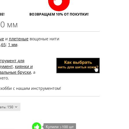
Е!
ВОЗВРАЩАЕМ 10% ОТ ПОКУПКИ!
,0 мм
ые
и
плетеные
вощеные нити
,65
;
1 мм
.
трумент для
румент
,
киянки и
альные бруски
, а
его.
 хобби с нашим инструментом!
ать:
150
Купили >100 шт