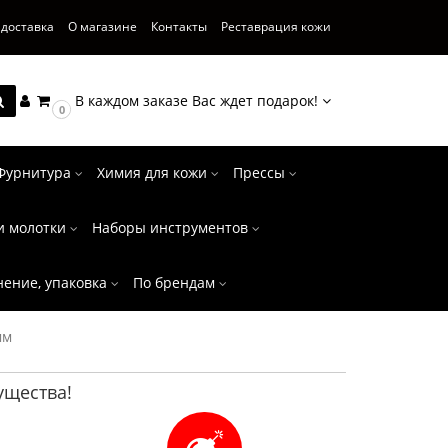
 доставка
О магазине
Контакты
Реставрация кожи
В каждом заказе Вас ждет подарок!
0
Фурнитура
Химия для кожи
Прессы
и молотки
Наборы инструментов
нение, упаковка
По брендам
мм
щества!