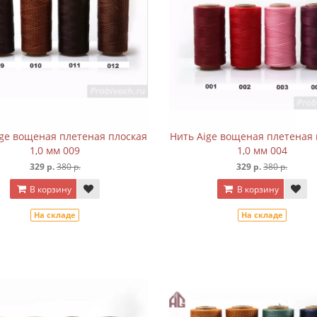
ige вощеная плетеная плоская
Нить Aige вощеная плетеная 
1,0 мм 009
1,0 мм 004
329 р.
380 р.
329 р.
380 р.
В корзину
В корзину
На складе
На складе