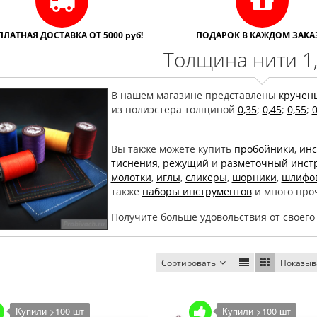
ПЛАТНАЯ ДОСТАВКА ОТ 5000 руб!
ПОДАРОК В КАЖДОМ ЗАКАЗ
Толщина нити 1
В нашем магазине представлены
кручен
из полиэстера толщиной
0,35
;
0,45
;
0,55
;
0
Вы также можете купить
пробойники
,
инс
тиснения
,
режущий
и
разметочный инст
молотки
,
иглы
,
сликеры
,
шорники
,
шлифов
также
наборы инструментов
и много проч
Получите больше удовольствия от своего
Сортировать
Показыв
Купили >100 шт
Купили >100 шт