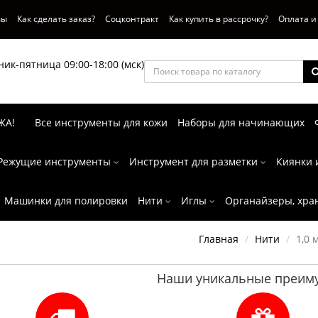
вы
Как сделать заказ?
Соцконтракт
Как купить в рассрочку?
Оплата и
ик-пятница 09:00-18:00 (мск)
ЖА!
Все инструменты для кожи
Наборы для начинающих
Режущие инструменты
Инструмент для разметки
Киянки 
Машинки для полировки
Нити
Иглы
Органайзеры, хра
Главная
Нити
1,0 
Наши уникальные преиму