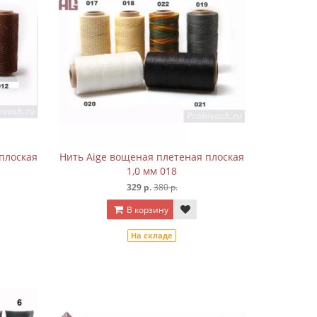
плоская
Нить Aige вощеная плетеная плоская
1,0 мм 018
329 р.
380 р.
В корзину
На складе