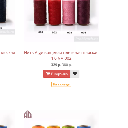
плоская
Нить Aige вощеная плетеная плоская
1,0 мм 002
329 р.
380 р.
В корзину
На складе