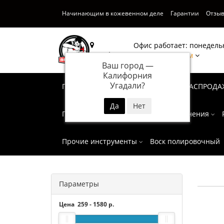
Начинающим в кожевенном деле
Гарантии
Отзы
Офис работает: понедельн
Калифорния
Написать нам
Ваш город —
Калифорния
Угадали?
Подарочные сертификаты
СУПЕР РАСПРОДА
Пробойники
Инструмент для тиснения
Прочие инструменты
Воск полировочный
Параметры
Цена
259
-
1580
р.