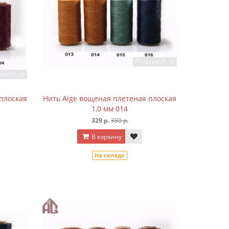
плоская
Нить Aige вощеная плетеная плоская
1,0 мм 014
329 р.
380 р.
В корзину
На складе