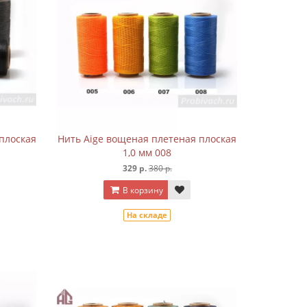
плоская
Нить Aige вощеная плетеная плоская
1,0 мм 008
329 р.
380 р.
В корзину
На складе