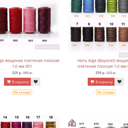
ige вощеная плетеная плоская
Нить Aige (Bayonet) воще
1,0 мм 001
плетеная плоская 1,0 мм 
329 р.
380 р.
259 р.
329 р.
В корзину
В корзину
На складе
На складе