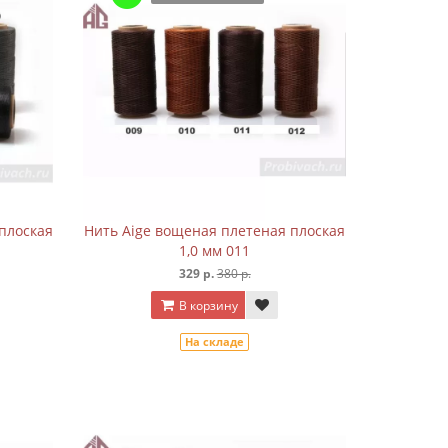
плоская
Нить Aige вощеная плетеная плоская
1,0 мм 011
329 р.
380 р.
В корзину
На складе