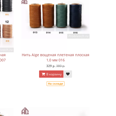
ная
Нить Aige вощеная плетеная плоская
007
1,0 мм 016
329 р.
380 р.
В корзину
На складе