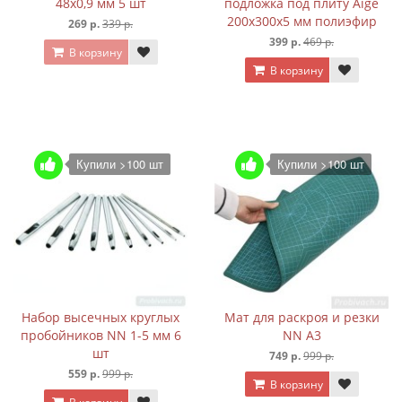
48х0,9 мм 5 шт
подложка под плиту Aige
200х300х5 мм полиэфир
269 р.
339 р.
399 р.
469 р.
В корзину
В корзину
Купили >100 шт
Купили >100 шт
Набор высечных круглых
Мат для раскроя и резки
пробойников NN 1-5 мм 6
NN А3
шт
749 р.
999 р.
559 р.
999 р.
В корзину