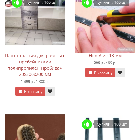
Купили >100 шт
Купили >100 шт
Плита толстая для работы с
Нож Aige 18 мм
пробойниками
299 р.
469 р.
полипропилен Пробивач
В корзину
20х300х200 мм
1 499 р.
1 880 р.
В корзину
Купили >100 шт