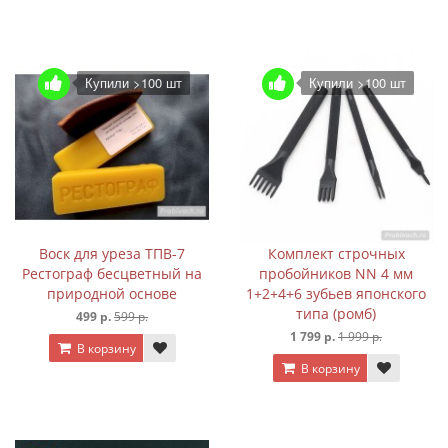
Купили >100 шт
Купили >100 шт
Воск для уреза ТПВ-7
Комплект строчных
Рестограф бесцветный на
пробойников NN 4 мм
природной основе
1+2+4+6 зубьев японского
типа (ромб)
499 р.
599 р.
1 799 р.
1 999 р.
В корзину
В корзину