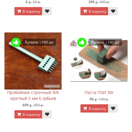
0 р.
59 р.
399 р.
499 р.
В корзину
В корзину
Купили >100 шт
Купили >100 шт
Пробойник строчный NN
Паста ГОИ 30г
круглый 5 мм 6 зубьев
99 р.
139 р.
699 р.
999 р.
В корзину
В корзину