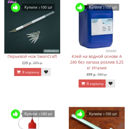
Купили >100 шт
Купили >100 шт
Перьевой нож SwanCraft
Клей на водной основе A
240 без запаха розлив 0,25
229 р.
289 р.
кг Италия
В корзину
499 р.
980 р.
В корзину
Купили >100 шт
Купили >100 шт