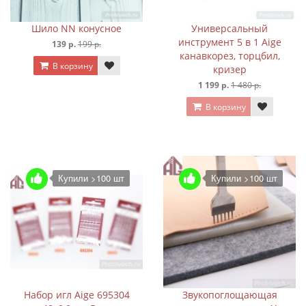
Шило NN конусное
Универсальный
инструмент 5 в 1 Aige
139 р.
199 р.
канавкорез, торцбил,
В корзину
кризер
1 199 р.
1 480 р.
В корзину
Купили >100 шт
Купили >100 шт
Набор игл Aige 695304
Звукопоглощающая