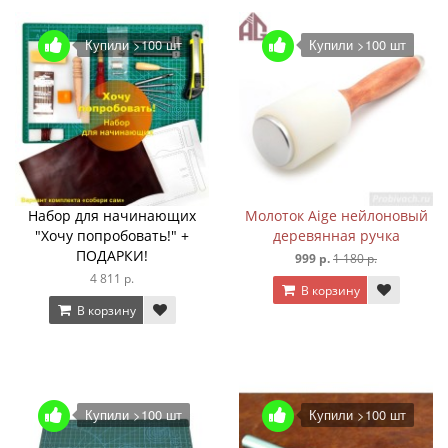
Купили >100 шт
Купили >100 шт
Набор для начинающих
Молоток Aige нейлоновый
"Хочу попробовать!" +
деревянная ручка
ПОДАРКИ!
999 р.
1 180 р.
4 811 р.
В корзину
В корзину
Купили >100 шт
Купили >100 шт