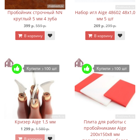
Пробойник строчный NN
Набор игл Aige 48602 48х1,0
круглый 5 мм 4 зуба
мм 5 шт
399 р.
559 р.
269 р.
299 р.
В корзину
В корзину
Купили >100 шт
Купили >100 шт
Кризер Aige 1,5 мм
Плита для работы с
пробойниками Aige
1 299 р.
1 580 р.
200х150х8 мм
В корзину