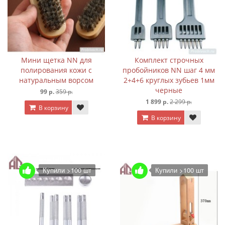
Мини щетка NN для
Комплект строчных
полирования кожи с
пробойников NN шаг 4 мм
натуральным ворсом
2+4+6 круглых зубьев 1мм
черные
99 р.
359 р.
1 899 р.
2 299 р.
В корзину
В корзину
Купили >100 шт
Купили >100 шт