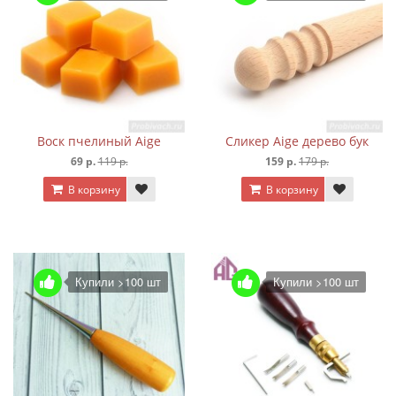
Воск пчелиный Aige
Сликер Aige дерево бук
69 р.
119 р.
159 р.
179 р.
В корзину
В корзину
Купили >100 шт
Купили >100 шт