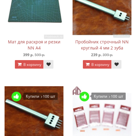
Мат для раскроя и резки
Пробойник строчный NN
NN А4
круглый 4 мм 2 зуба
399 р.
599 р.
239 р.
399 р.
В корзину
В корзину
Купили >100 шт
Купили >100 шт