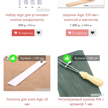
Набор Aige для установки
Шорник Aige 370 мм с
кнопок альфа/каппа
клипсой и магнитом
899 р.
999 р.
1 880 р.
2 080 р.
В корзину
В корзину
Купили >100 шт
Купили >100 шт
Лопатка для клея Aige 20
Регулируемый кризер NN с
мм
кромкой 1 мм