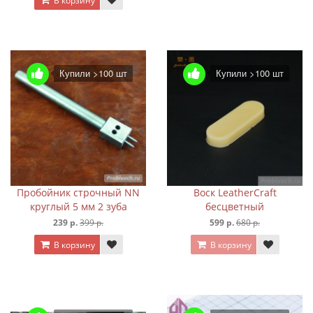
В корзину
Купили >100 шт
Купили >100 шт
Пробойник строчный NN
Воск LeatherCraft
круглый 5 мм 2 зуба
бесцветный
239 р.
399 р.
599 р.
680 р.
В корзину
В корзину