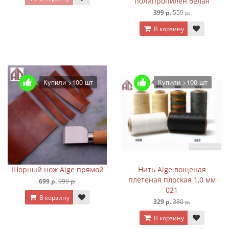
полипропилен белая
399 р.
559 р.
В корзину
Купили >100 шт
Купили >100 шт
Шорный нож Aige прямой
Нить Aige вощеная
плетеная плоская 1,0 мм
699 р.
999 р.
021
В корзину
329 р.
380 р.
В корзину