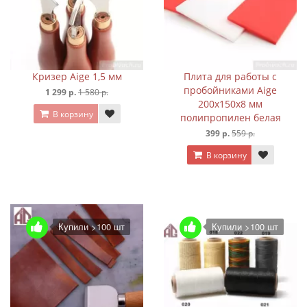
Кризер Aige 1,5 мм
Плита для работы с
пробойниками Aige
1 299 р.
1 580 р.
200х150х8 мм
В корзину
полипропилен белая
399 р.
559 р.
В корзину
Купили >100 шт
Купили >100 шт