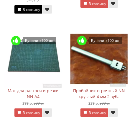
В корзину
В корзину
Купили >100 шт
Купили >100 шт
Мат для раскроя и резки
Пробойник строчный NN
NN А4
круглый 4 мм 2 зуба
399 р.
599 р.
239 р.
399 р.
В корзину
В корзину