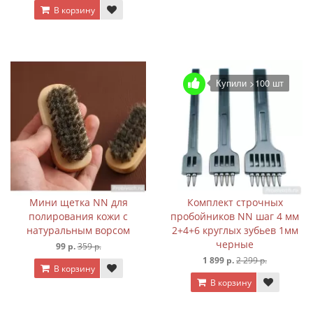
В корзину
Купили >100 шт
Мини щетка NN для
Комплект строчных
полирования кожи с
пробойников NN шаг 4 мм
натуральным ворсом
2+4+6 круглых зубьев 1мм
черные
99 р.
359 р.
1 899 р.
2 299 р.
В корзину
В корзину