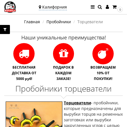
Калифорния
0
Ваш город —
Главная
Пробойники
Торцеватели
Калифорния
Угадали?
Наши уникальные преимущества!
БЕСПЛАТНАЯ
ПОДАРОК В
ВОЗВРАЩАЕМ
ДОСТАВКА ОТ
КАЖДОМ
10% ОТ
5000 руб!
ЗАКАЗЕ!
ПОКУПКИ!
Пробойники торцеватели
Торцеватели
-
пробойники,
которые предназначены для
вырубки торцов на ременных
заготовках или вырубки
закругленных углов с целью