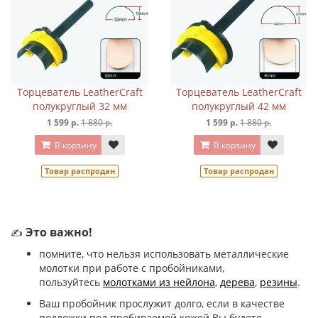
Торцеватель LeatherCraft
Торцеватель LeatherCraft
полукруглый 32 мм
полукруглый 42 мм
1 599 р.
1 880 р.
1 599 р.
1 880 р.
В корзину
В корзину
Товар распродан
Товар распродан
Это важно!
✍
помните, что нельзя использовать металлические
молотки при работе с пробойниками,
пользуйтесь
молотками из нейлона
,
дерева
,
резины
.
Ваш пробойник прослужит долго, если в качестве
подложки под пробиваемой кожей Вы будете