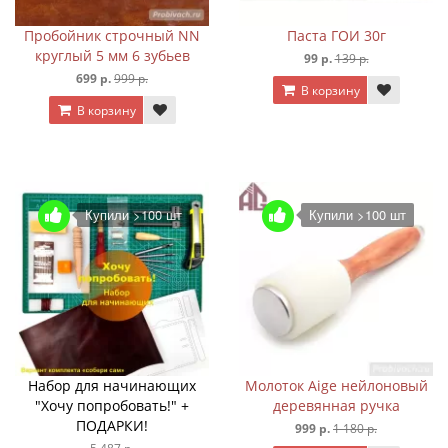
Пробойник строчный NN
Паста ГОИ 30г
круглый 5 мм 6 зубьев
99 р.
139 р.
699 р.
999 р.
В корзину
В корзину
Купили >100 шт
Купили >100 шт
Набор для начинающих
Молоток Aige нейлоновый
"Хочу попробовать!" +
деревянная ручка
ПОДАРКИ!
999 р.
1 180 р.
5 487 р.