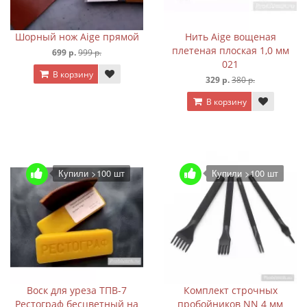
Шорный нож Aige прямой
Нить Aige вощеная
плетеная плоская 1,0 мм
699 р.
999 р.
021
В корзину
329 р.
380 р.
В корзину
Купили >100 шт
Купили >100 шт
Воск для уреза ТПВ-7
Комплект строчных
Рестограф бесцветный на
пробойников NN 4 мм