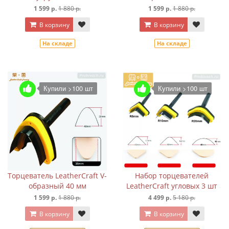
1 599 р.
1 880 р.
1 599 р.
1 880 р.
В корзину
В корзину
На складе
На складе
Купили >100 шт
Купили >100 шт
Торцеватель LeatherCraft V-
Набор торцевателей
образный 40 мм
LeatherCraft угловых 3 шт
1 599 р.
1 880 р.
4 499 р.
5 180 р.
В корзину
В корзину