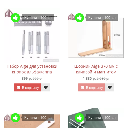
Купили >100 шт
Купили >100 шт
Набор Aige для установки
Шорник Aige 370 мм с
кнопок альфа/каппа
клипсой и магнитом
899 р.
999 р.
1 880 р.
2 080 р.
В корзину
В корзину
Купили >100 шт
Купили >100 шт