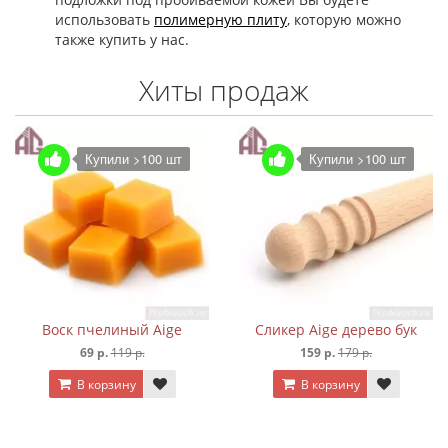
использовать
полимерную плиту
, которую можно
также купить у нас.
Хиты продаж
Купили >100 шт
Купили >100 шт
Воск пчелиный Aige
Сликер Aige дерево бук
69 р.
119 р.
159 р.
179 р.
В корзину
В корзину