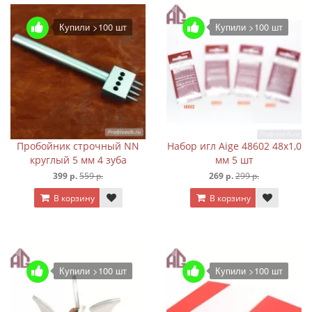
Купили >100 шт
Купили >100 шт
Пробойник строчный NN
Набор игл Aige 48602 48х1,0
круглый 5 мм 4 зуба
мм 5 шт
399 р.
559 р.
269 р.
299 р.
В корзину
В корзину
Купили >100 шт
Купили >100 шт