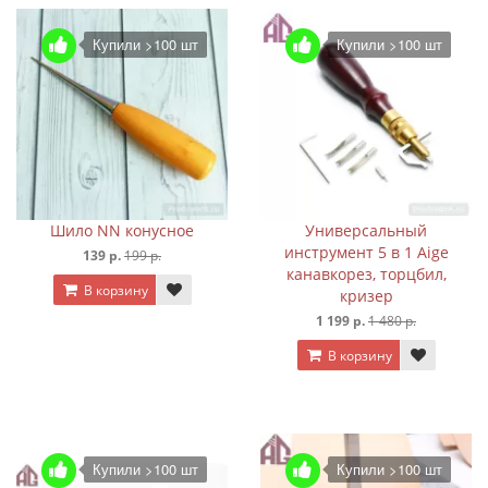
Купили >100 шт
Купили >100 шт
Шило NN конусное
Универсальный
инструмент 5 в 1 Aige
139 р.
199 р.
канавкорез, торцбил,
В корзину
кризер
1 199 р.
1 480 р.
В корзину
Купили >100 шт
Купили >100 шт