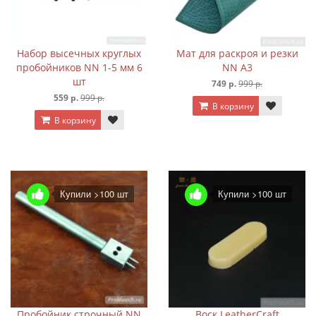
Набор высечных круглых
Мат для раскроя и резки
пробойников NN 1-5 мм 6
NN А3
шт
749 р.
999 р.
559 р.
999 р.
В корзину
В корзину
Купили >100 шт
Купили >100 шт
Пробойник строчный NN
Воск LeatherCraft