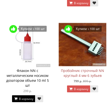
В корзину
Купили >100 шт
Купили >100 шт
Флакон NN с
Пробойник строчный NN
металлическим носиком
круглый 4 мм 6 зубьев
дозатором объем 10 ml 5
799 р.
899 р.
шт
В корзину
299 р.
В корзину