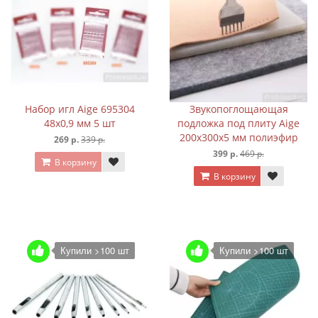
Набор игл Aige 695304
Звукопоглощающая
48х0,9 мм 5 шт
подложка под плиту Aige
200х300х5 мм полиэфир
269 р.
339 р.
399 р.
469 р.
В корзину
В корзину
Купили >100 шт
Купили >100 шт