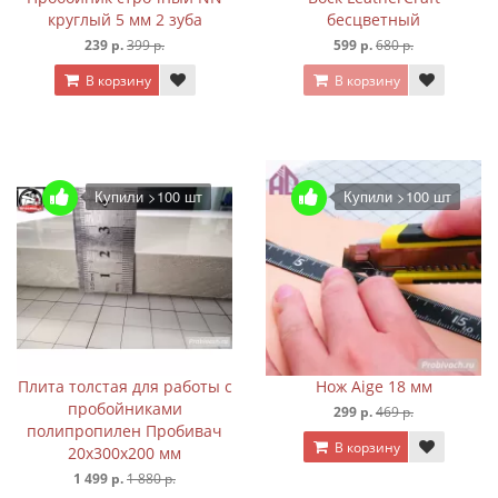
круглый 5 мм 2 зуба
бесцветный
239 р.
399 р.
599 р.
680 р.
В корзину
В корзину
Купили >100 шт
Купили >100 шт
Плита толстая для работы с
Нож Aige 18 мм
пробойниками
299 р.
469 р.
полипропилен Пробивач
В корзину
20х300х200 мм
1 499 р.
1 880 р.