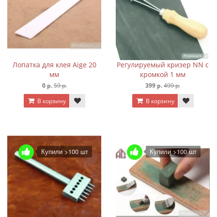
Лопатка для клея Aige 20
Регулируемый кризер NN с
мм
кромкой 1 мм
0 р.
59 р.
399 р.
499 р.
В корзину
В корзину
Купили >100 шт
Купили >100 шт