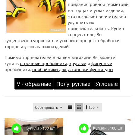
придания ровной геометрии
на торцах и углах изделий,
что позволяет значительно
улучшить их
привлекательность. Купив
торцеватель, Вы
существенно упростите и ускорите процесс обработки
торцов и углов ваших изделий.
Помимо торцевателей в нашем магазине Вы можете
купить
строчные пробойники
,
круглые
и
фигурные
пробойники,
пробойники для установки фурнитуры
V - образные
Полугруглые
Угловые
Сортировать
150
Купили >100 шт
Купили >100 шт