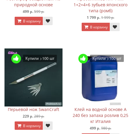
природной основе
1+2+4+6 зубьев японского
типа (ромб)
499 р.
599 р.
1 799 р.
1 999 р.
В корзину
В корзину
Купили >100 шт
Купили >100 шт
Перьевой нож SwanCraft
Клей на водной основе A
240 без запаха розлив 0,25
229 р.
289 р.
кг Италия
В корзину
499 р.
980 р.