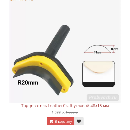
ft угловой 48х15 мм
Торцеватель LeatherCraft по
880 р.
1 599 р.
1 880 р.
у
В корзину