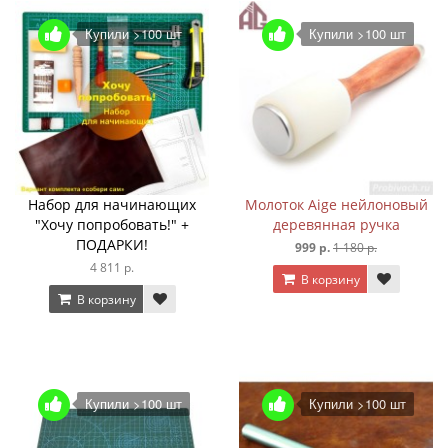
Купили >100 шт
Купили >100 шт
Набор для начинающих
Молоток Aige нейлоновый
"Хочу попробовать!" +
деревянная ручка
ПОДАРКИ!
999 р.
1 180 р.
4 811 р.
В корзину
В корзину
Купили >100 шт
Купили >100 шт