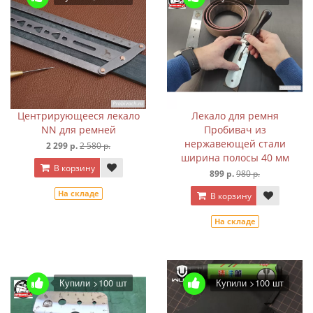
Центрирующееся лекало
Лекало для ремня
NN для ремней
Пробивач из
нержавеющей стали
2 299 р.
2 580 р.
ширина полосы 40 мм
В корзину
899 р.
980 р.
На складе
В корзину
На складе
Купили >100 шт
Купили >100 шт