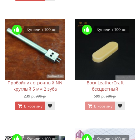
Купили >100 шт
Купили >100 шт
Пробойник строчный NN
Воск LeatherCraft
круглый 5 мм 2 зуба
бесцветный
239 р.
399 р.
599 р.
680 р.
В корзину
В корзину
Купили >100 шт
Купили >100 шт