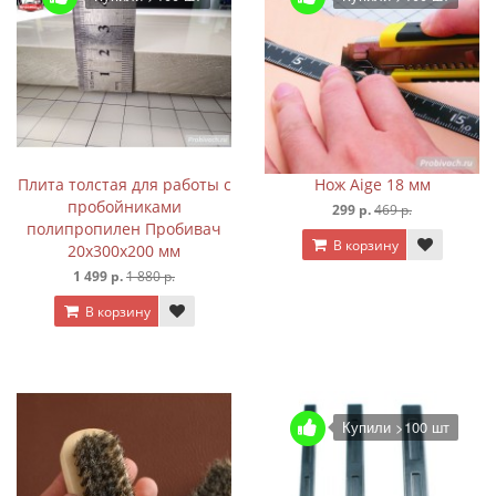
Плита толстая для работы с
Нож Aige 18 мм
пробойниками
299 р.
469 р.
полипропилен Пробивач
В корзину
20х300х200 мм
1 499 р.
1 880 р.
В корзину
Купили >100 шт