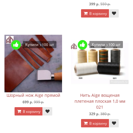
399 р.
559 р.
В корзину
Купили >100 шт
Купили >100 шт
Шорный нож Aige прямой
Нить Aige вощеная
плетеная плоская 1,0 мм
699 р.
999 р.
021
В корзину
329 р.
380 р.
В корзину