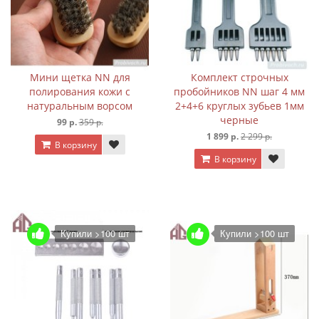
Мини щетка NN для
Комплект строчных
полирования кожи с
пробойников NN шаг 4 мм
натуральным ворсом
2+4+6 круглых зубьев 1мм
черные
99 р.
359 р.
1 899 р.
2 299 р.
В корзину
В корзину
Купили >100 шт
Купили >100 шт