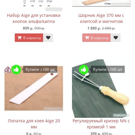
Набор Aige для установки
Шорник Aige 370 мм с
кнопок альфа/каппа
клипсой и магнитом
899 р.
999 р.
1 880 р.
2 080 р.
В корзину
В корзину
Купили >100 шт
Купили >100 шт
Лопатка для клея Aige 20
Регулируемый кризер NN с
мм
кромкой 1 мм
0 р.
59 р.
399 р.
499 р.