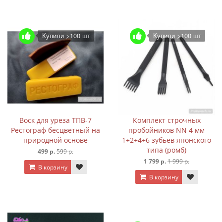
Купили >100 шт
Купили >100 шт
Воск для уреза ТПВ-7
Комплект строчных
Рестограф бесцветный на
пробойников NN 4 мм
природной основе
1+2+4+6 зубьев японского
типа (ромб)
499 р.
599 р.
1 799 р.
1 999 р.
В корзину
В корзину