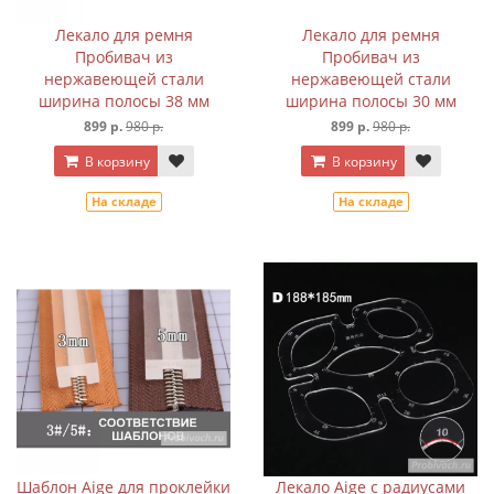
Лекало для ремня
Лекало для ремня
Пробивач из
Пробивач из
нержавеющей стали
нержавеющей стали
ширина полосы 38 мм
ширина полосы 30 мм
899 р.
980 р.
899 р.
980 р.
В корзину
В корзину
На складе
На складе
Шаблон Aige для проклейки
Лекало Aige с радиусами