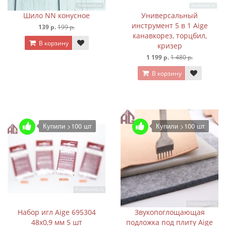
Шило NN конусное
Универсальный
инструмент 5 в 1 Aige
139 р.
199 р.
канавкорез, торцбил,
В корзину
кризер
1 199 р.
1 480 р.
В корзину
Купили >100 шт
Купили >100 шт
Набор игл Aige 695304
Звукопоглощающая
48х0,9 мм 5 шт
подложка под плиту Aige