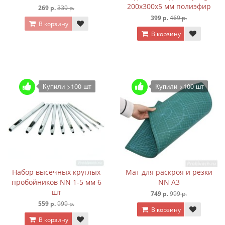
200х300х5 мм полиэфир
269 р.
339 р.
399 р.
469 р.
В корзину
В корзину
Купили >100 шт
Купили >100 шт
Набор высечных круглых
Мат для раскроя и резки
пробойников NN 1-5 мм 6
NN А3
шт
749 р.
999 р.
559 р.
999 р.
В корзину
В корзину