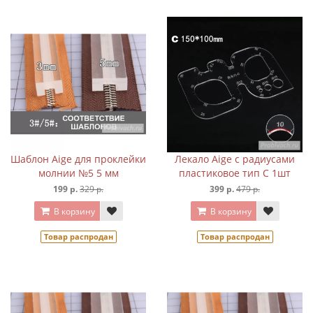
Шаблон Aige для проклейки
Лекало Aige с радиусами
молнии №5 5 мм
пластиковое тип C 1шт
199 р.
329 р.
399 р.
479 р.
В корзину
В корзину
Товар распродан
Товар распродан