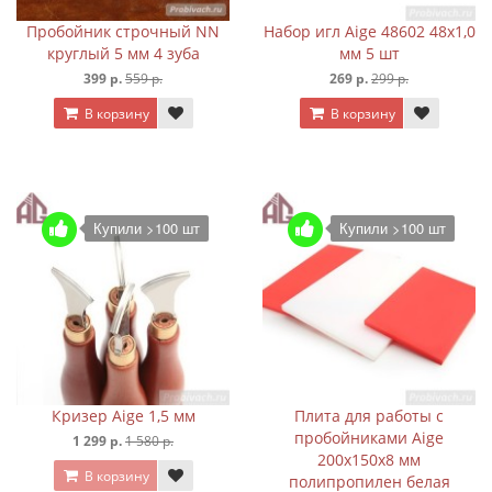
Пробойник строчный NN
Набор игл Aige 48602 48х1,0
круглый 5 мм 4 зуба
мм 5 шт
399 р.
559 р.
269 р.
299 р.
В корзину
В корзину
Купили >100 шт
Купили >100 шт
Кризер Aige 1,5 мм
Плита для работы с
пробойниками Aige
1 299 р.
1 580 р.
200х150х8 мм
В корзину
полипропилен белая