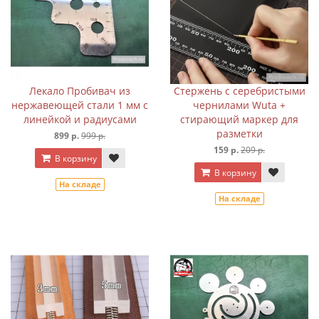
Лекало Пробивач из
Стержень с серебристыми
нержавеющей стали 1 мм с
чернилами Wuta +
линейкой и радиусами
стирающий маркер для
разметки
899 р.
999 р.
159 р.
209 р.
В корзину
В корзину
На складе
На складе