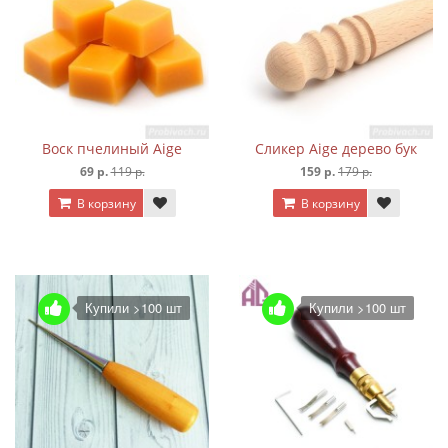
Воск пчелиный Aige
Сликер Aige дерево бук
69 р.
119 р.
159 р.
179 р.
В корзину
В корзину
Купили >100 шт
Купили >100 шт