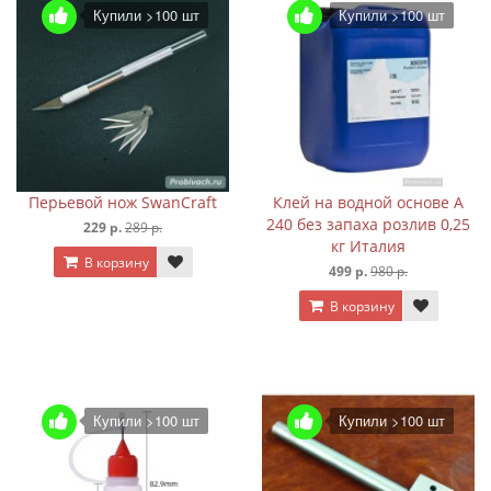
Купили >100 шт
Купили >100 шт
Перьевой нож SwanCraft
Клей на водной основе A
240 без запаха розлив 0,25
229 р.
289 р.
кг Италия
В корзину
499 р.
980 р.
В корзину
Купили >100 шт
Купили >100 шт