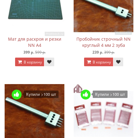
Мат для раскроя и резки
Пробойник строчный NN
NN А4
круглый 4 мм 2 зуба
399 р.
599 р.
239 р.
399 р.
В корзину
В корзину
Купили >100 шт
Купили >100 шт