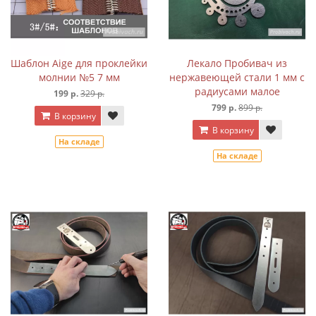
Шаблон Aige для проклейки
Лекало Пробивач из
молнии №5 7 мм
нержавеющей стали 1 мм с
радиусами малое
199 р.
329 р.
799 р.
899 р.
В корзину
В корзину
На складе
На складе