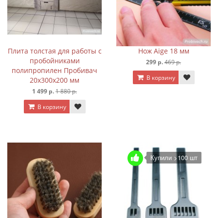
Плита толстая для работы с
Нож Aige 18 мм
пробойниками
299 р.
469 р.
полипропилен Пробивач
В корзину
20х300х200 мм
1 499 р.
1 880 р.
В корзину
Купили >100 шт