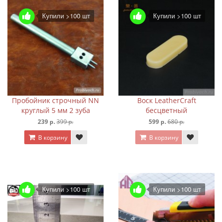
Купили >100 шт
Купили >100 шт
Пробойник строчный NN
Воск LeatherCraft
круглый 5 мм 2 зуба
бесцветный
239 р.
399 р.
599 р.
680 р.
В корзину
В корзину
Купили >100 шт
Купили >100 шт