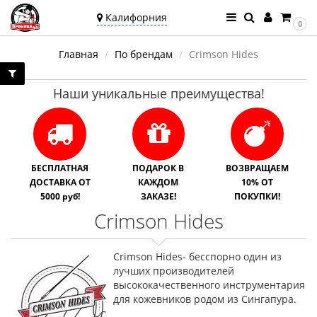
Калифорния
0
Ваш город —
Главная
По брендам
Crimson Hides
Калифорния
Угадали?
Наши уникальные преимущества!
БЕСПЛАТНАЯ
ПОДАРОК В
ВОЗВРАЩАЕМ
ДОСТАВКА ОТ
КАЖДОМ
10% ОТ
5000 руб!
ЗАКАЗЕ!
ПОКУПКИ!
Crimson Hides
Crimson Hides- бесспорно один из
лучших производителей
высококачественного инструментария
для кожевников родом из Сингапура.