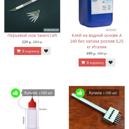
Перьевой нож SwanCraft
Клей на водной основе A
240 без запаха розлив 0,25
229 р.
289 р.
кг Италия
В корзину
499 р.
980 р.
В корзину
Купили >100 шт
Купили >100 шт