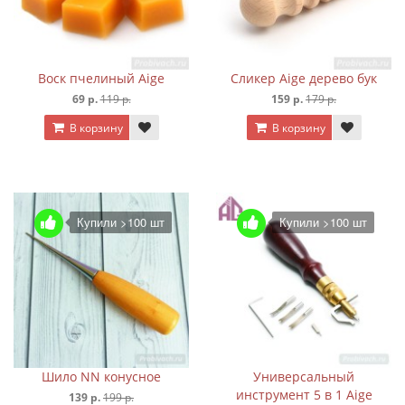
Воск пчелиный Aige
Сликер Aige дерево бук
69 р.
119 р.
159 р.
179 р.
В корзину
В корзину
Купили >100 шт
Купили >100 шт
Шило NN конусное
Универсальный
инструмент 5 в 1 Aige
139 р.
199 р.