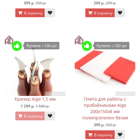
399 р.
559 р.
269 р.
299 р.
В корзину
В корзину
Купили >100 шт
Купили >100 шт
Кризер Aige 1,5 мм
Плита для работы с
пробойниками Aige
1 299 р.
1 580 р.
200х150х8 мм
В корзину
полипропилен белая
399 р.
559 р.
В корзину