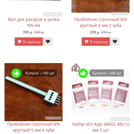
Мат для раскроя и резки
Пробойник строчный NN
NN А4
круглый 4 мм 2 зуба
399 р.
599 р.
239 р.
399 р.
В корзину
В корзину
Купили >100 шт
Купили >100 шт
Пробойник строчный NN
Набор игл Aige 48602 48х1,0
круглый 5 мм 4 зуба
мм 5 шт