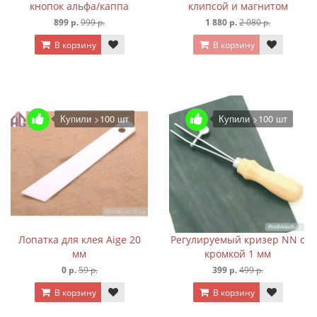
кнопок альфа/каппа
клипсой и магнитом
899 р.
999 р.
1 880 р.
2 080 р.
В корзину
В корзину
Купили >100 шт
Купили >100 шт
Лопатка для клея Aige 20
Регулируемый кризер NN с
мм
кромкой 1 мм
0 р.
59 р.
399 р.
499 р.
В корзину
В корзину