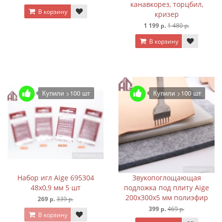
канавкорез, торцбил,
В корзину
кризер
1 199 р.
1 480 р.
В корзину
Купили >100 шт
Купили >100 шт
Набор игл Aige 695304
Звукопоглощающая
48х0,9 мм 5 шт
подложка под плиту Aige
200х300х5 мм полиэфир
269 р.
339 р.
399 р.
469 р.
В корзину