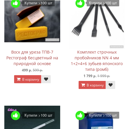
Купили >100 шт
Купили >100 шт
Воск для уреза ТПВ-7
Комплект строчных
Рестограф бесцветный на
пробойников NN 4 мм
природной основе
1+2+4+6 зубьев японского
типа (ромб)
499 р.
599 р.
1 799 р.
1 999 р.
В корзину
В корзину
Купили >100 шт
Купили >100 шт