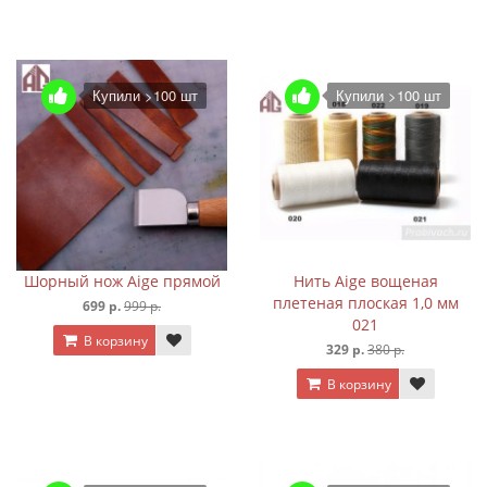
Купили >100 шт
Купили >100 шт
Шорный нож Aige прямой
Нить Aige вощеная
плетеная плоская 1,0 мм
699 р.
999 р.
021
В корзину
329 р.
380 р.
В корзину