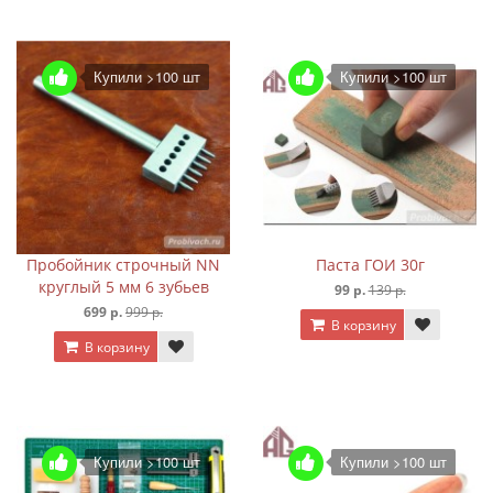
Купили >100 шт
Купили >100 шт
Пробойник строчный NN
Паста ГОИ 30г
круглый 5 мм 6 зубьев
99 р.
139 р.
699 р.
999 р.
В корзину
В корзину
Купили >100 шт
Купили >100 шт