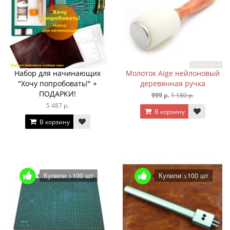
Набор для начинающих
Молоток Aige нейлоновый
"Хочу попробовать!" +
деревянная ручка
ПОДАРКИ!
999 р.
1 180 р.
5 487 р.
В корзину
В корзину
Купили >100 шт
Купили >100 шт