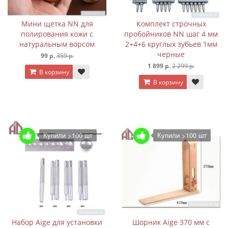
Мини щетка NN для
Комплект строчных
полирования кожи с
пробойников NN шаг 4 мм
натуральным ворсом
2+4+6 круглых зубьев 1мм
черные
99 р.
359 р.
1 899 р.
2 299 р.
В корзину
В корзину
Купили >100 шт
Купили >100 шт
Набор Aige для установки
Шорник Aige 370 мм с