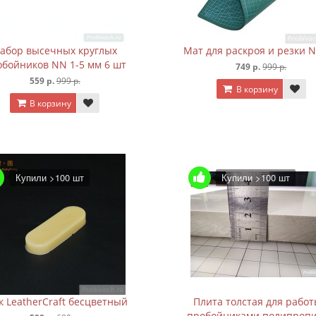
абор высечных круглых
Мат для раскроя и резки 
обойников NN 1-5 мм 6 шт
749 р.
999 р.
559 р.
999 р.
В корзину
В корзину
Купили >100 шт
Купили >100 шт
к LeatherCraft бесцветный
Плита толстая для работ
пробойниками полипроп