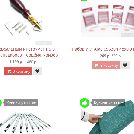
рсальный инструмент 5 в 1
Набор игл Aige 695304 48х0,9
канавкорез, торцбил, кризер
269 р.
339 р.
1 199 р.
1 480 р.
В корзину
В корзину
Купили >100 шт
Купили >100 шт