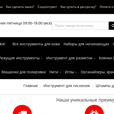
вы
Как сделать заказ?
Соцконтракт
Как купить в рассрочку?
Оплата и
ик-пятница 09:00-18:00 (мск)
ЖА!
Все инструменты для кожи
Наборы для начинающих
Режущие инструменты
Инструмент для разметки
Киянки 
Машинки для полировки
Нити
Иглы
Органайзеры, хра
Главная
Инструмент для тиснения
Штампы д
Наши уникальные преиму