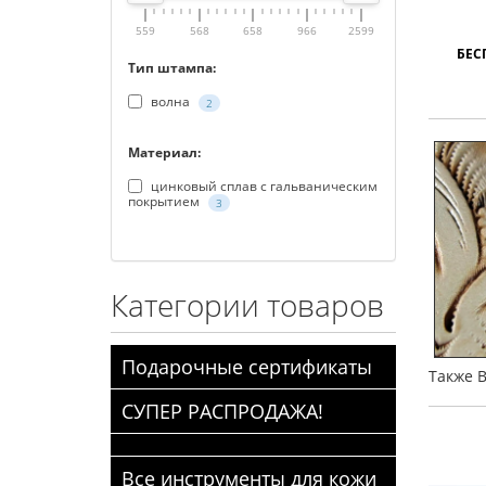
559
568
658
966
2599
БЕС
Тип штампа:
волна
2
Материал:
цинковый сплав с гальваническим
покрытием
3
Категории товаров
Подарочные сертификаты
Также 
СУПЕР РАСПРОДАЖА!
Все инструменты для кожи