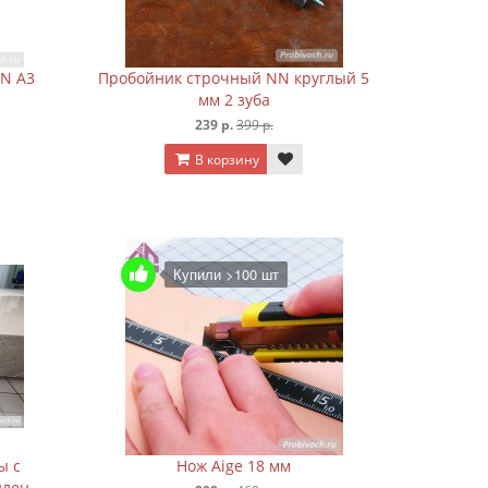
NN А3
Пробойник строчный NN круглый 5
мм 2 зуба
239 р.
399 р.
В корзину
Купили >100 шт
ы с
Нож Aige 18 мм
илен