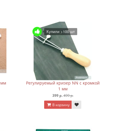
Купили >100 шт
 мм
Регулируемый кризер NN с кромкой
1 мм
399 р.
499 р.
В корзину