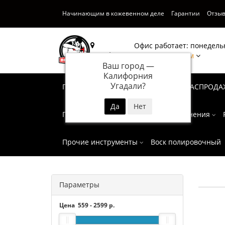
Начинающим в кожевенном деле
Гарантии
Отзы
Офис работает: понедельн
Калифорния
Написать нам
Ваш город —
Калифорния
Угадали?
Подарочные сертификаты
СУПЕР РАСПРОДА
Пробойники
Инструмент для тиснения
Прочие инструменты
Воск полировочный
Параметры
Цена
559
-
2599
р.