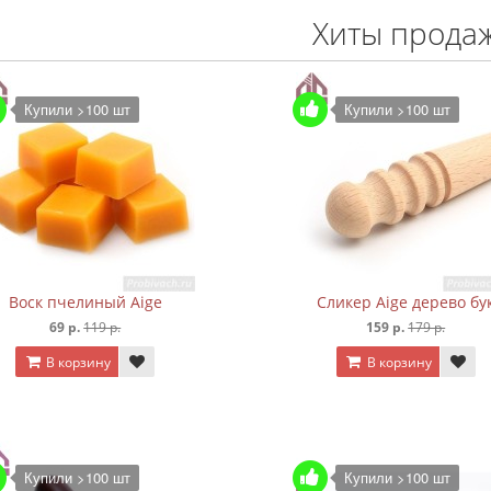
Хиты прода
Купили >100 шт
Купили >100 шт
Воск пчелиный Aige
Сликер Aige дерево бу
69 р.
119 р.
159 р.
179 р.
В корзину
В корзину
Купили >100 шт
Купили >100 шт