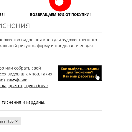
Е!
ВОЗВРАЩАЕМ 10% ОТ ПОКУПКИ!
иснения
множество видов штампов для художественного
кальный рисунок, форму и предназначен для
ор
или собрать свой
сех видов штампов, таких
d)
,
камуфляж
тка
,
цветок
,
груша (pear
я тиснения
и
кардины
.
ать:
150