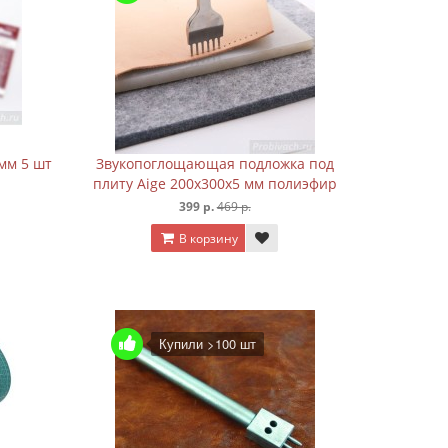
 мм 5 шт
Звукопоглощающая подложка под
плиту Aige 200х300х5 мм полиэфир
399 р.
469 р.
В корзину
Купили >100 шт