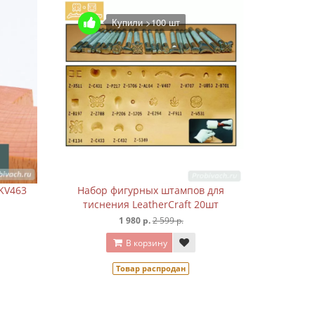
Купили >100 шт
KV463
Набор фигурных штампов для
тиснения LeatherCraft 20шт
1 980 р.
2 599 р.
В корзину
Товар распродан