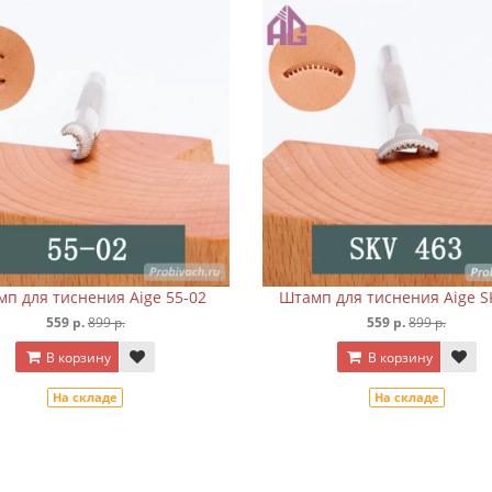
п для тиснения Aige 55-02
Штамп для тиснения Aige S
559 р.
899 р.
559 р.
899 р.
В корзину
В корзину
На складе
На складе