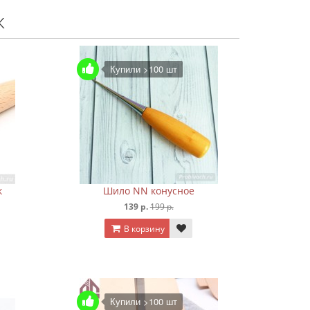
ж
Купили >100 шт
к
Шило NN конусное
139 р.
199 р.
В корзину
Купили >100 шт