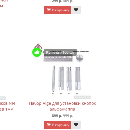
299 р.
469 р.
мм
В корзину
Купили >100 шт
иков NN
Набор Aige для установки кнопок
ьев 1мм
альфа/каппа
899 р.
999 р.
В корзину