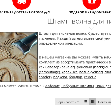
ПЛАТНАЯ ДОСТАВКА ОТ 5000 руб!
ПОДАРОК В КАЖДОМ ЗАКАЗ
Штамп волна для т
Штамп для тиснения волна. Существует 
тиснения. Каждый из них имеет свой уни
определенной операции.
В нашем магазине Вы можете купить
наб
комплект из ассортимента практически в
как
бевелер (beveler)
,
фоновый (backgroun
(camouflage)
,
корзинка
,
волна (veiner)
,
пли
shader)
,
подкова
,
бордюр
,
семена
.
Вы можете купить штампы
алфавит
,
наборные штампы
,
ножи дл
Сортировать
Показыв