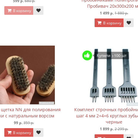
599 р.
680 р.
Пробивач 20х300х200 
В корзину
1 499 р.
1 880 р.
В корзину
Купили >100 шт
щетка NN для полирования
Комплект строчных пробойн
жи с натуральным ворсом
шаг 4 мм 2+4+6 круглых зуб
черные
99 р.
359 р.
1 899 р.
2 299 р.
В корзину