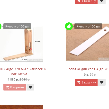
В корзину
Купили >100 шт
Купили >100 шт
ик Aige 370 мм с клипсой и
Лопатка для клея Aige 20
магнитом
0 р.
59 р.
1 880 р.
2 080 р.
В корзину
В корзину