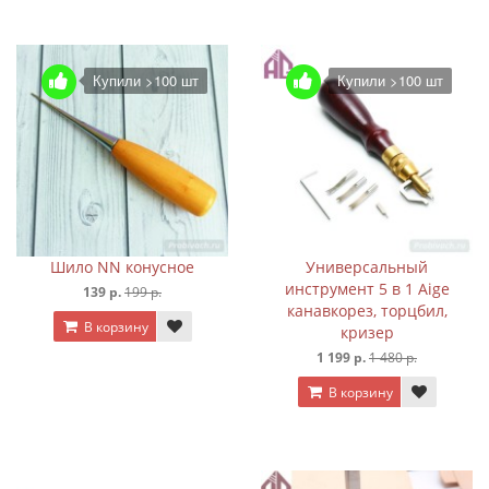
Купили >100 шт
Купили >100 шт
Шило NN конусное
Универсальный
инструмент 5 в 1 Aige
139 р.
199 р.
канавкорез, торцбил,
В корзину
кризер
1 199 р.
1 480 р.
В корзину