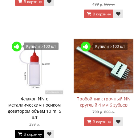
В корзину
499 р.
980 р.
В корзину
Купили >100 шт
Купили >100 шт
Флакон NN с
Пробойник строчный NN
металлическим носиком
круглый 4 мм 6 зубьев
дозатором объем 10 ml 5
799 р.
899 р.
шт
В корзину
299 р.
В корзину