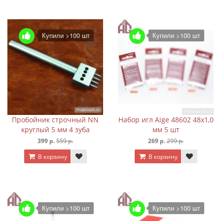
Купили >100 шт
Купили >100 шт
Пробойник строчный NN
Набор игл Aige 48602 48х1,0
круглый 5 мм 4 зуба
мм 5 шт
399 р.
559 р.
269 р.
299 р.
В корзину
В корзину
Купили >100 шт
Купили >100 шт