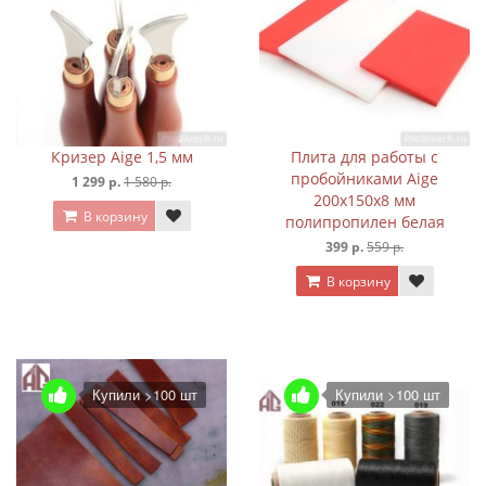
Кризер Aige 1,5 мм
Плита для работы с
пробойниками Aige
1 299 р.
1 580 р.
200х150х8 мм
В корзину
полипропилен белая
399 р.
559 р.
В корзину
Купили >100 шт
Купили >100 шт