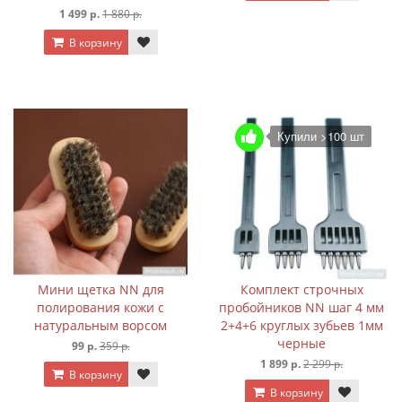
1 499 р.
1 880 р.
В корзину
Купили >100 шт
Мини щетка NN для
Комплект строчных
полирования кожи с
пробойников NN шаг 4 мм
натуральным ворсом
2+4+6 круглых зубьев 1мм
черные
99 р.
359 р.
1 899 р.
2 299 р.
В корзину
В корзину