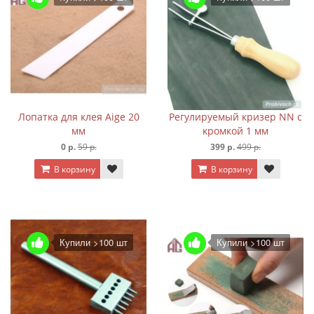
Лопатка для клея Aige 20
Регулируемый кризер NN с
мм
кромкой 1 мм
0 р.
59 р.
399 р.
499 р.
В корзину
В корзину
Купили >100 шт
Купили >100 шт