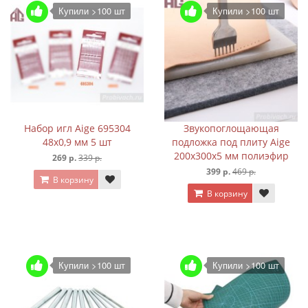
Купили >100 шт
Купили >100 шт
Набор игл Aige 695304
Звукопоглощающая
48х0,9 мм 5 шт
подложка под плиту Aige
200х300х5 мм полиэфир
269 р.
339 р.
399 р.
469 р.
В корзину
В корзину
Купили >100 шт
Купили >100 шт