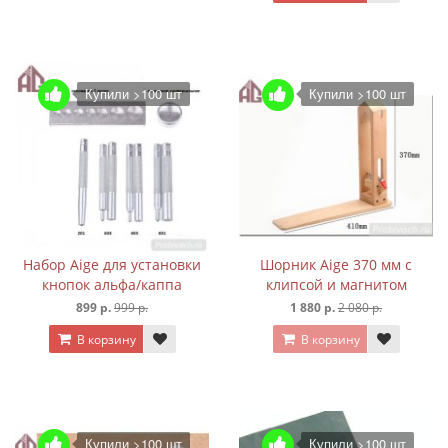
Купили >100 шт
Купили >100 шт
Набор Aige для установки
Шорник Aige 370 мм с
кнопок альфа/каппа
клипсой и магнитом
899 р.
999 р.
1 880 р.
2 080 р.
В корзину
В корзину
Купили >100 шт
Купили >100 шт