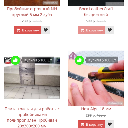
Пробойник строчный NN
Воск LeatherCraft
круглый 5 мм 2 зуба
бесцветный
239 р.
399 р.
599 р.
680 р.
В корзину
В корзину
Купили >100 шт
Купили >100 шт
Плита толстая для работы с
Нож Aige 18 мм
пробойниками
299 р.
469 р.
полипропилен Пробивач
В корзину
20х300х200 мм