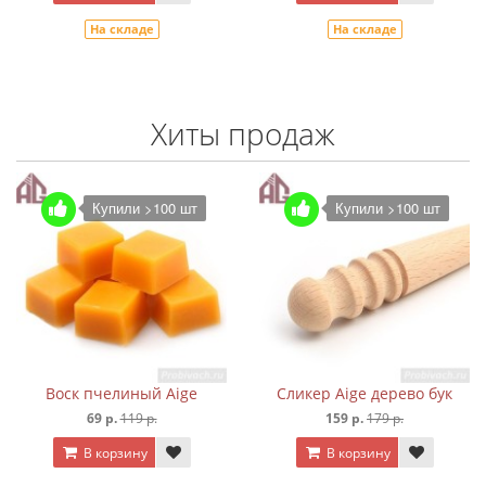
На складе
На складе
Хиты продаж
Купили >100 шт
Купили >100 шт
Воск пчелиный Aige
Сликер Aige дерево бук
69 р.
119 р.
159 р.
179 р.
В корзину
В корзину