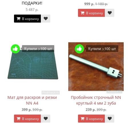
ПОДАРКИ!
999 р.
1 180 р.
5 487 р.
В корзину
В корзину
Купили >100 шт
Купили >100 шт
Мат для раскроя и резки
Пробойник строчный NN
NN А4
круглый 4 мм 2 зуба
399 р.
599 р.
239 р.
399 р.
В корзину
В корзину