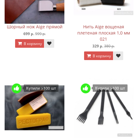
Шорный нож Aige прямой
Нить Aige вощеная
плетеная плоская 1,0 мм
699 р.
999 р.
021
В корзину
329 р.
380 р.
В корзину
Купили >100 шт
Купили >100 шт