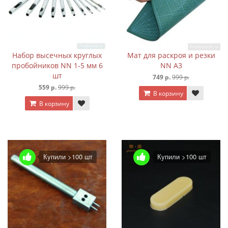
Набор высечных круглых
Мат для раскроя и резки
пробойников NN 1-5 мм 6
NN А3
шт
749 р.
999 р.
559 р.
999 р.
В корзину
В корзину
Купили >100 шт
Купили >100 шт