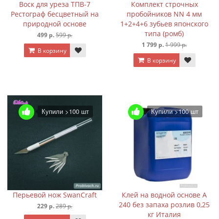
Воск для уреза ТПВ-7
Комплект строчных
Рестограф бесцветный на
пробойников NN 4 мм
природной основе
1+2+4+6 зубьев японского
типа (ромб)
499 р.
599 р.
1 799 р.
1 999 р.
В корзину
В корзину
Купили >100 шт
Купили >100 шт
Перьевой нож SwanCraft
Клей на водной основе A
240 без запаха розлив 0,25
229 р.
289 р.
кг Италия