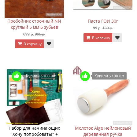
Пробойник строчный NN
Паста ГОИ 30г
круглый 5 мм 6 зубьев
99 р.
139 р.
699 р.
999 р.
В корзину
В корзину
Купили >100 шт
Купили >100 шт
Набор для начинающих
Молоток Aige нейлоновый
"Хочу попробовать!" +
деревянная ручка