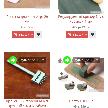
Лопатка для клея Aige 20
Регулируемый кризер NN с
мм
кромкой 1 мм
0 р.
59 р.
399 р.
499 р.
В корзину
В корзину
Купили >100 шт
Купили >100 шт
Пробойник строчный NN
Паста ГОИ 30г
круглый 5 мм 6 зубьев
99 р.
139 р.