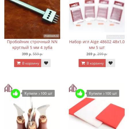
Пробойник строчный NN
Набор игл Aige 48602 48х1,0
круглый 5 мм 4 зуба
мм 5 шт
399 р.
559 р.
269 р.
299 р.
В корзину
В корзину
Купили >100 шт
Купили >100 шт