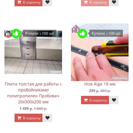
В корзину
В корзину
Купили >100 шт
Купили >100 шт
Плита толстая для работы с
Нож Aige 18 мм
пробойниками
299 р.
469 р.
полипропилен Пробивач
В корзину
20х300х200 мм
1 499 р.
1 880 р.
В корзину