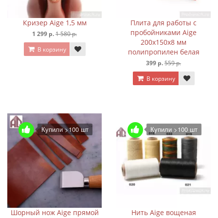
Кризер Aige 1,5 мм
Плита для работы с
пробойниками Aige
1 299 р.
1 580 р.
200х150х8 мм
В корзину
полипропилен белая
399 р.
559 р.
В корзину
Купили >100 шт
Купили >100 шт
Шорный нож Aige прямой
Нить Aige вощеная