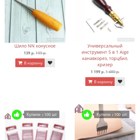
Шило NN конусное
Универсальный
инструмент 5 в 1 Aige
139 р.
199 р.
канавкорез, торцбил,
В корзину
кризер
1 199 р.
1 480 р.
В корзину
Купили >100 шт
Купили >100 шт