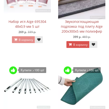
Набор игл Aige 695304
Звукопоглощающая
48х0,9 мм 5 шт
подложка под плиту Aige
200х300х5 мм полиэфир
269 р.
339 р.
399 р.
469 р.
В корзину
В корзину
Купили >100 шт
Купили >100 шт