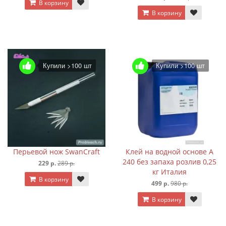
В корзину
В корзину
Купили >100 шт
Купили >100 шт
Перьевой нож SwanCraft
Клей на водной основе A
240 без запаха розлив 0,25
229 р.
289 р.
кг Италия
В корзину
499 р.
980 р.
В корзину