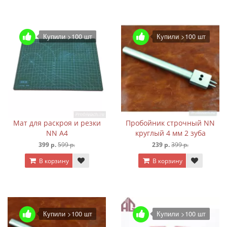
Купили >100 шт
Купили >100 шт
Мат для раскроя и резки
Пробойник строчный NN
NN А4
круглый 4 мм 2 зуба
399 р.
599 р.
239 р.
399 р.
В корзину
В корзину
Купили >100 шт
Купили >100 шт