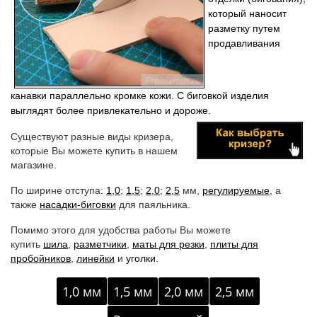
который
наносит
разметку
путем
продавливания
канавки параллельно кромке кожи. С биговкой изделия
выглядят более привлекательно и дороже.
Существуют разные виды кризера,
которые Вы можете купить в нашем
магазине.
По ширине отступа:
1,0
;
1,5
;
2,0
;
2,5
мм,
регулируемые
, а
также
насадки-биговки
для паяльника.
Помимо этого для удобства работы Вы можете
купить
шила
,
разметчики
,
маты для резки
,
плиты для
пробойников
,
линейки
и
уголки
.
1,0 мм
1,5 мм
2,0 мм
2,5 мм