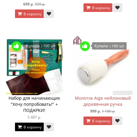
699 р.
999 р.
В корзину
В корзину
Купили >100 шт
Купили >100 шт
Набор для начинающих
Молоток Aige нейлоновый
"Хочу попробовать!" +
деревянная ручка
ПОДАРКИ!
999 р.
1 180 р.
5 487 р.
В корзину
В корзину