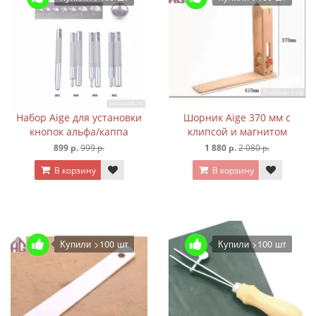
Набор Aige для установки
Шорник Aige 370 мм с
кнопок альфа/каппа
клипсой и магнитом
899 р.
999 р.
1 880 р.
2 080 р.
В корзину
В корзину
Купили >100 шт
Купили >100 шт