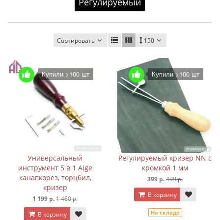
Регулируемый
Сортировать
150
Купили >100 шт
Купили >100 шт
Универсальный
Регулируемый кризер NN с
инструмент 5 в 1 Aige
кромкой 1 мм
канавкорез, торцбил,
399 р.
499 р.
кризер
В корзину
1 199 р.
1 480 р.
На складе
В корзину