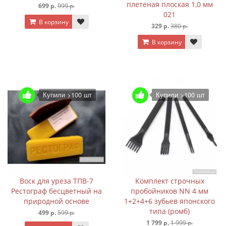
плетеная плоская 1,0 мм
699 р.
999 р.
021
В корзину
329 р.
380 р.
В корзину
Купили >100 шт
Купили >100 шт
Воск для уреза ТПВ-7
Комплект строчных
Рестограф бесцветный на
пробойников NN 4 мм
природной основе
1+2+4+6 зубьев японского
типа (ромб)
499 р.
599 р.
1 799 р.
1 999 р.