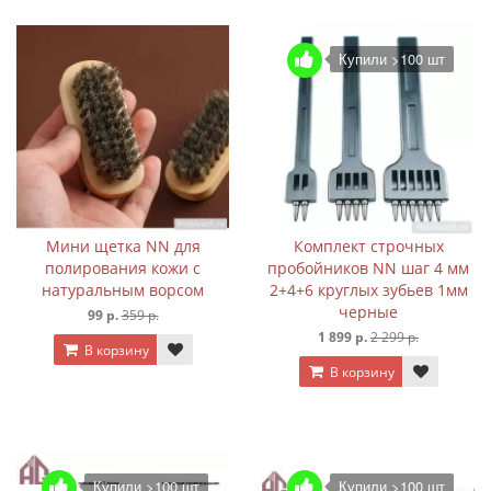
Купили >100 шт
Мини щетка NN для
Комплект строчных
полирования кожи с
пробойников NN шаг 4 мм
натуральным ворсом
2+4+6 круглых зубьев 1мм
черные
99 р.
359 р.
1 899 р.
2 299 р.
В корзину
В корзину
Купили >100 шт
Купили >100 шт