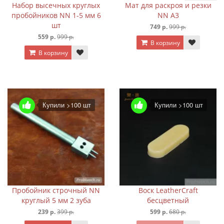
Набор высечных круглых
Мат для раскроя и резки
пробойников NN 1-5 мм 6
NN А3
шт
749 р.
999 р.
559 р.
999 р.
В корзину
В корзину
Купили >100 шт
Купили >100 шт
Пробойник строчный NN
Воск LeatherCraft
круглый 5 мм 2 зуба
бесцветный
239 р.
399 р.
599 р.
680 р.