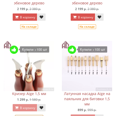
эбеновое дерево
эбеновое дерево
2 199 р.
2 380 р.
2 199 р.
2 380 р.
В корзину
В корзину
На складе
На складе
Купили >100 шт
Купили >100 шт
Кризер Aige 1,5 мм
Латунная насадка Aige на
паяльник для биговки 1,5
1 299 р.
1 580 р.
мм
В корзину
899 р.
999 р.