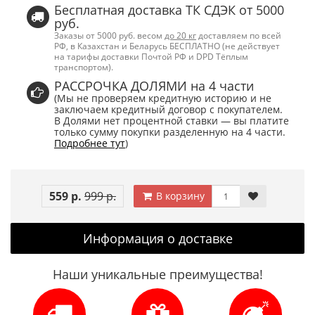
Бесплатная доставка ТК СДЭК от 5000
руб.
Заказы от 5000 руб. весом
до 20 кг
доставляем по всей
РФ, в Казахстан и Беларусь БЕСПЛАТНО (не действует
на тарифы доставки Почтой РФ и DPD Тёплым
транспортом).
РАССРОЧКА ДОЛЯМИ на 4 части
(Мы не проверяем кредитную историю и не
заключаем кредитный договор с покупателем.
В Долями нет процентной ставки — вы платите
только сумму покупки разделенную на 4 части.
Подробнее тут
)
559 р.
999 р.
В корзину
Информация о доставке
Наши уникальные преимущества!