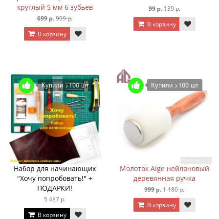
круглый 5 мм 6 зубьев
99 р.
139 р.
699 р.
999 р.
В корзину
В корзину
Купили >100 шт
Купили >100 шт
Набор для начинающих
Молоток Aige нейлоновый
"Хочу попробовать!" +
деревянная ручка
ПОДАРКИ!
999 р.
1 180 р.
5 487 р.
В корзину
В корзину