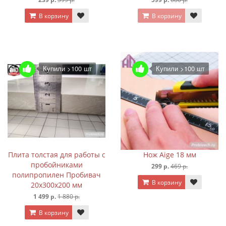
В корзину
В корзину
Купили >100 шт
Купили >100 шт
Плита толстая для работы с
Нож Aige 18 мм
пробойниками
299 р.
469 р.
полипропилен Пробивач
В корзину
20х300х200 мм
1 499 р.
1 880 р.
В корзину