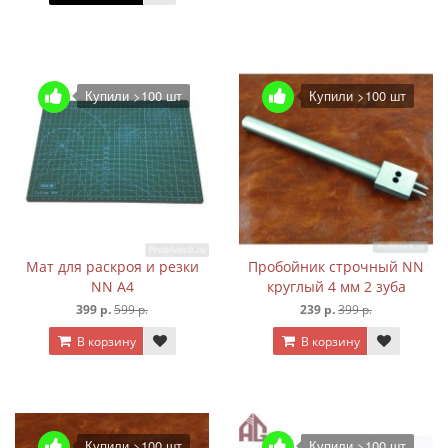
Купили >100 шт
Купили >100 шт
Мат для раскроя и резки
Пробойник строчный NN
NN А4
круглый 4 мм 2 зуба
399 р.
599 р.
239 р.
399 р.
В корзину
В корзину
Купили >100 шт
Купили >100 шт