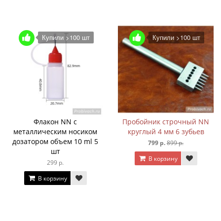
Купили >100 шт
Купили >100 шт
Флакон NN с
Пробойник строчный NN
металлическим носиком
круглый 4 мм 6 зубьев
дозатором объем 10 ml 5
799 р.
899 р.
шт
В корзину
299 р.
В корзину