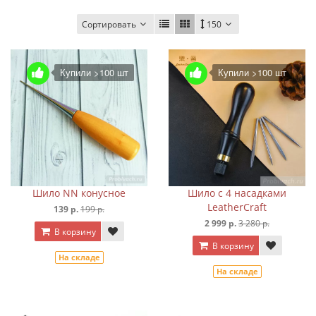
Сортировать
150
Купили >100 шт
Купили >100 шт
Шило NN конусное
Шило с 4 насадками
LeatherCraft
139 р.
199 р.
2 999 р.
3 280 р.
В корзину
В корзину
На складе
На складе