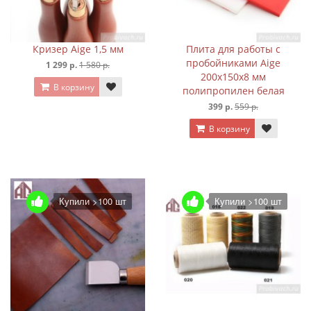
Кризер Aige 1,5 мм
Плита для работы с
пробойниками Aige
1 299 р.
1 580 р.
200х150х8 мм
В корзину
полипропилен белая
399 р.
559 р.
В корзину
Купили >100 шт
Купили >100 шт