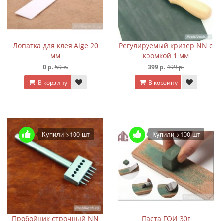
Лопатка для клея Aige 20
Регулируемый кризер NN с
мм
кромкой 1 мм
0 р.
59 р.
399 р.
499 р.
В корзину
В корзину
Купили >100 шт
Купили >100 шт
Пробойник строчный NN
Паста ГОИ 30г