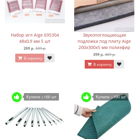
Набор игл Aige 695304
Звукопоглощающая
48х0,9 мм 5 шт
подложка под плиту Aige
200х300х5 мм полиэфир
269 р.
339 р.
399 р.
469 р.
В корзину
В корзину
Купили >100 шт
Купили >100 шт