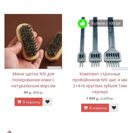
Купили >100 шт
Мини щетка NN для
Комплект строчных
полирования кожи с
пробойников NN шаг 4 мм
натуральным ворсом
2+4+6 круглых зубьев 1мм
черные
99 р.
359 р.
1 899 р.
2 299 р.
В корзину
В корзину