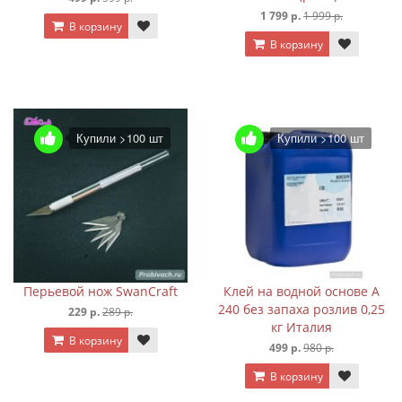
1 799 р.
1 999 р.
В корзину
В корзину
Купили >100 шт
Купили >100 шт
Перьевой нож SwanCraft
Клей на водной основе A
240 без запаха розлив 0,25
229 р.
289 р.
кг Италия
В корзину
499 р.
980 р.
В корзину