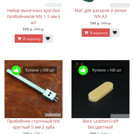
Набор высечных круглых
Мат для раскроя и резки
пробойников NN 1-5 мм 6
NN А3
шт
749 р.
999 р.
559 р.
999 р.
В корзину
В корзину
Купили >100 шт
Купили >100 шт
Пробойник строчный NN
Воск LeatherCraft
круглый 5 мм 2 зуба
бесцветный
239 р.
399 р.
599 р.
680 р.