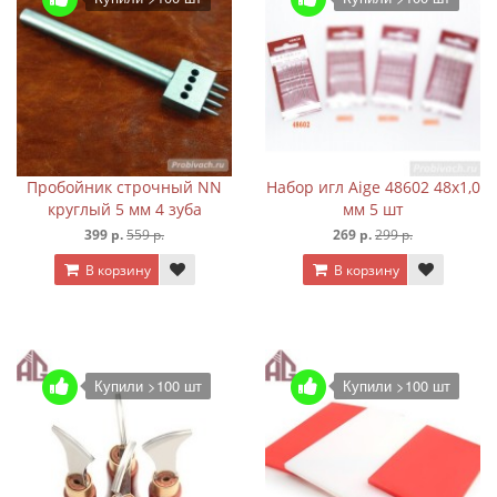
Пробойник строчный NN
Набор игл Aige 48602 48х1,0
круглый 5 мм 4 зуба
мм 5 шт
399 р.
559 р.
269 р.
299 р.
В корзину
В корзину
Купили >100 шт
Купили >100 шт