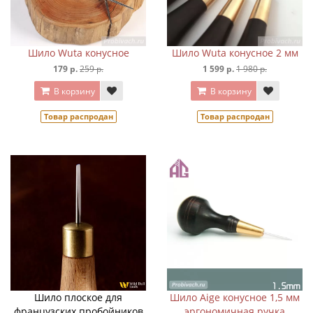
Шило Wuta конусное
Шило Wuta конусное 2 мм
179 р.
259 р.
1 599 р.
1 980 р.
В корзину
В корзину
Товар распродан
Товар распродан
Шило плоское для
Шило Aige конусное 1,5 мм
французских пробойников
эргономичная ручка