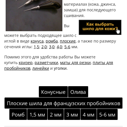
материалах (кожа, джинса,
замша) для последующего
сшивания.
Вы
можете выбрать подходящее шило с
иглой в виде
конуса
,
ромба
,
плоские
, а также по размеру
сечения иглы:
1,5
;
2,0
;
3,0
;
4,0
;
5-6
мм.
Помимо этого для удобства работы Вы можете
купить
кризер
,
разметчики
,
маты для резки
,
плиты для
пробойников
,
линейки
и
уголки
.
Конусные
Олива
Плоские шила для французских пробойников
Ромб
1,5 мм
2 мм
3 мм
4 мм
5-6 мм