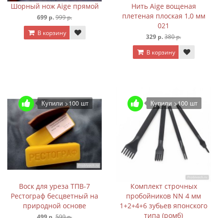
Шорный нож Aige прямой
Нить Aige вощеная
плетеная плоская 1,0 мм
699 р.
999 р.
021
В корзину
329 р.
380 р.
В корзину
Купили >100 шт
Купили >100 шт
Воск для уреза ТПВ-7
Комплект строчных
Рестограф бесцветный на
пробойников NN 4 мм
природной основе
1+2+4+6 зубьев японского
типа (ромб)
499 р.
599 р.