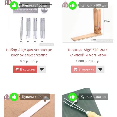
Купили >100 шт
Купили >100 шт
Набор Aige для установки
Шорник Aige 370 мм с
кнопок альфа/каппа
клипсой и магнитом
899 р.
999 р.
1 880 р.
2 080 р.
В корзину
В корзину
Купили >100 шт
Купили >100 шт