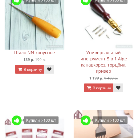
Шило NN конусное
Универсальный
инструмент 5 в 1 Aige
139 р.
199 р.
канавкорез, торцбил,
В корзину
кризер
1 199 р.
1 480 р.
В корзину
Купили >100 шт
Купили >100 шт