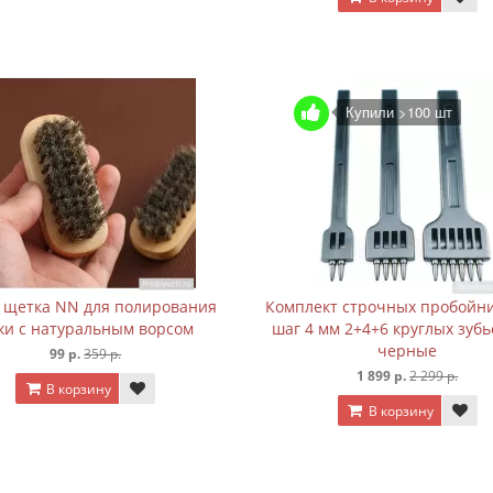
Купили >100 шт
щетка NN для полирования
Комплект строчных пробойн
жи с натуральным ворсом
шаг 4 мм 2+4+6 круглых зуб
черные
99 р.
359 р.
1 899 р.
2 299 р.
В корзину
В корзину