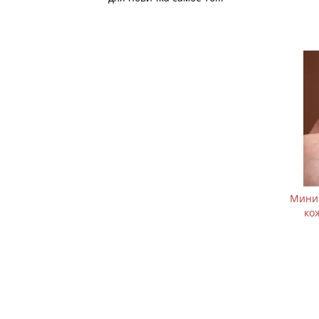
Мини 
ко