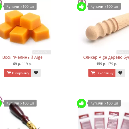
Купили >100 шт
Купили >100 шт
Воск пчелиный Aige
Сликер Aige дерево бу
69 р.
119 р.
159 р.
179 р.
В корзину
В корзину
Купили >100 шт
Купили >100 шт