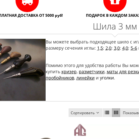
ПЛАТНАЯ ДОСТАВКА ОТ 5000 руб!
ПОДАРОК В КАЖДОМ ЗАКАЗ
Шила 3 мм
​Вы можете выбрать подходящее шило с иг
размеру сечения иглы:
1,5
;
2,0
;
3,0
;
4,0
;
5-6
Помимо этого для удобства работы Вы мож
купить
кризер
,
разметчики
,
маты для резк
пробойников
,
линейки
и
уголки
.
Сортировать
Показыв