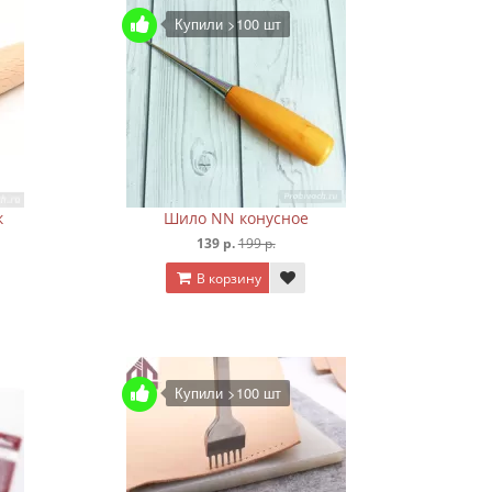
Купили >100 шт
к
Шило NN конусное
139 р.
199 р.
В корзину
Купили >100 шт