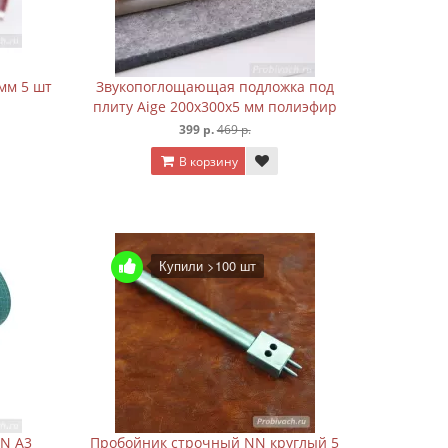
 мм 5 шт
Звукопоглощающая подложка под
плиту Aige 200х300х5 мм полиэфир
399 р.
469 р.
В корзину
Купили >100 шт
NN А3
Пробойник строчный NN круглый 5