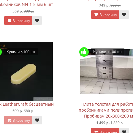
обойников NN 1-5 мм 6 шт
749 р.
999 р.
559 р.
999 р.
В корзину
В корзину
Купили >100 шт
Купили >100 шт
к LeatherCraft бесцветный
Плита толстая для работ
пробойниками полипроп
599 р.
680 р.
Пробивач 20х300х200 
В корзину
1 499 р.
1 880 р.
В корзину