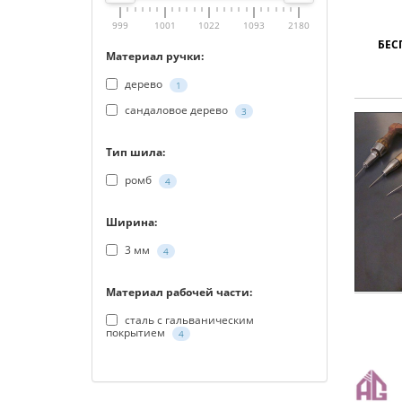
999
1001
1022
1093
2180
БЕС
Материал ручки:
дерево
1
сандаловое дерево
3
Тип шила:
ромб
4
Ширина:
3 мм
4
Материал рабочей части:
сталь с гальваническим
покрытием
4