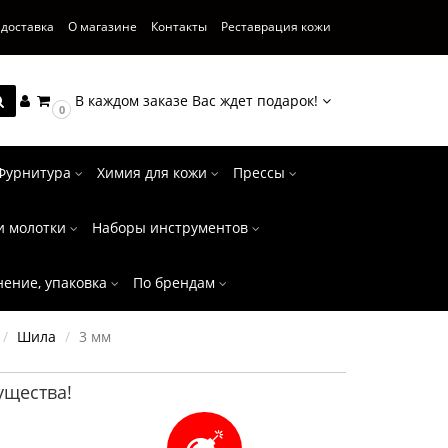
 доставка
О магазине
Контакты
Реставрация кожи
В каждом заказе Вас ждет подарок!
0
Фурнитура
Химия для кожи
Прессы
и молотки
Наборы инструментов
нение, упаковка
По брендам
Шила
3 мм
щества!