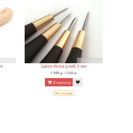
ук
Шило Wuta ромб 3 мм
1 599 р.
1 980 р.
В корзину
На складе