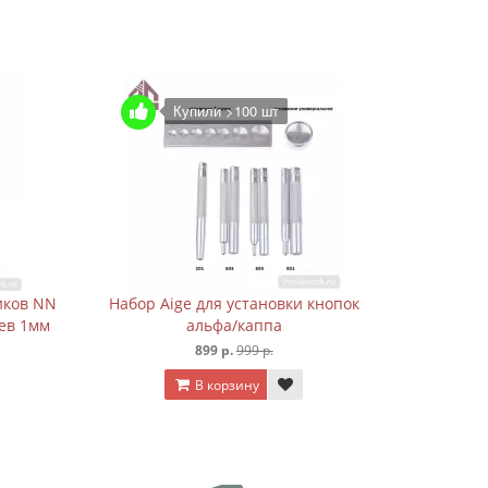
Купили >100 шт
иков NN
Набор Aige для установки кнопок
ьев 1мм
альфа/каппа
899 р.
999 р.
В корзину