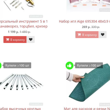
рсальный инструмент 5 в 1
Набор игл Aige 695304 48х0,9
канавкорез, торцбил, кризер
269 р.
339 р.
1 199 р.
1 480 р.
В корзину
В корзину
Купили >100 шт
Купили >100 шт
абор высечных круглых
Мат для раскроя и резки 