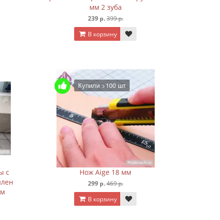
мм 2 зуба
239 р.
399 р.
В корзину
Купили >100 шт
ы с
Нож Aige 18 мм
илен
299 р.
469 р.
мм
В корзину