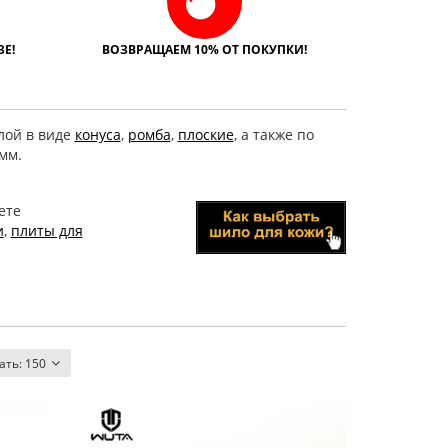
Е!
ВОЗВРАЩАЕМ 10% ОТ ПОКУПКИ!
лой в виде
конуса
,
ромба
,
плоские
, а также по
мм.
ете
и
,
плиты для
ать:
150