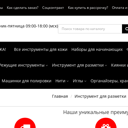
вы
Как сделать заказ?
Соцконтракт
Как купить в рассрочку?
Оплата и
ик-пятница 09:00-18:00 (мск)
ЖА!
Все инструменты для кожи
Наборы для начинающих
Режущие инструменты
Инструмент для разметки
Киянки 
Машинки для полировки
Нити
Иглы
Органайзеры, хра
Главная
Инструмент для разметки
Наши уникальные преиму