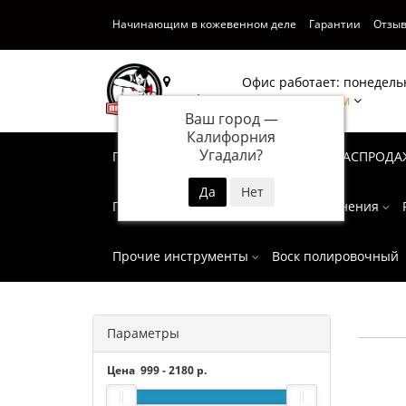
Начинающим в кожевенном деле
Гарантии
Отзы
Офис работает: понедельн
Калифорния
Написать нам
Ваш город —
Калифорния
Угадали?
Подарочные сертификаты
СУПЕР РАСПРОДА
Пробойники
Инструмент для тиснения
Прочие инструменты
Воск полировочный
Параметры
Цена
999
-
2180
р.