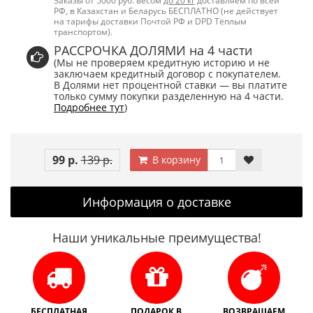
Заказы от 5000 руб. весом
до 20 кг
доставляем по всей
РФ, в Казахстан и Беларусь БЕСПЛАТНО (не действует
на тарифы доставки Почтой РФ и DPD Тёплым
транспортом).
РАССРОЧКА ДОЛЯМИ на 4 части
(Мы не проверяем кредитную историю и не
заключаем кредитный договор с покупателем.
В Долями нет процентной ставки — вы платите
только сумму покупки разделенную на 4 части.
Подробнее тут
)
99 р.
139 р.
В корзину
Информация о доставке
Наши уникальные преимущества!
БЕСПЛАТНАЯ
ПОДАРОК В
ВОЗВРАЩАЕМ