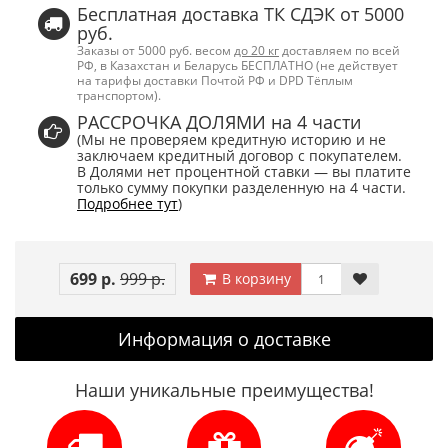
Бесплатная доставка ТК СДЭК от 5000
руб.
Заказы от 5000 руб. весом
до 20 кг
доставляем по всей
РФ, в Казахстан и Беларусь БЕСПЛАТНО (не действует
на тарифы доставки Почтой РФ и DPD Тёплым
транспортом).
РАССРОЧКА ДОЛЯМИ на 4 части
(Мы не проверяем кредитную историю и не
заключаем кредитный договор с покупателем.
В Долями нет процентной ставки — вы платите
только сумму покупки разделенную на 4 части.
Подробнее тут
)
699 р.
999 р.
В корзину
Информация о доставке
Наши уникальные преимущества!