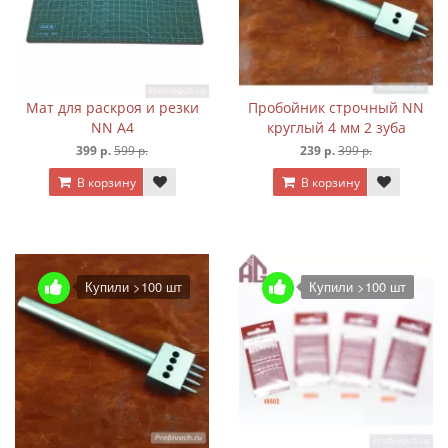
Мат для раскроя и резки
Пробойник строчный NN
NN А4
круглый 4 мм 2 зуба
399 р.
599 р.
239 р.
399 р.
В корзину
В корзину
Купили >100 шт
Купили >100 шт