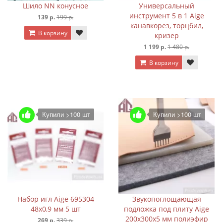
Шило NN конусное
Универсальный
инструмент 5 в 1 Aige
139 р.
199 р.
канавкорез, торцбил,
В корзину
кризер
1 199 р.
1 480 р.
В корзину
Купили >100 шт
Купили >100 шт
Набор игл Aige 695304
Звукопоглощающая
48х0,9 мм 5 шт
подложка под плиту Aige
200х300х5 мм полиэфир
269 р.
339 р.