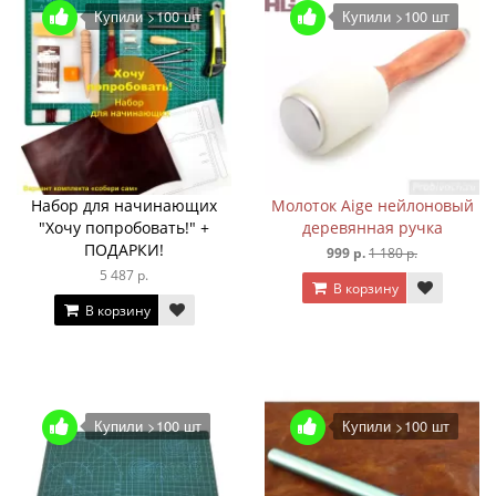
Купили >100 шт
Купили >100 шт
Набор для начинающих
Молоток Aige нейлоновый
"Хочу попробовать!" +
деревянная ручка
ПОДАРКИ!
999 р.
1 180 р.
5 487 р.
В корзину
В корзину
Купили >100 шт
Купили >100 шт