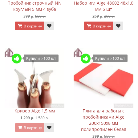
Пробойник строчный NN
Набор игл Aige 48602 48х1,0
круглый 5 мм 4 зуба
мм 5 шт
399 р.
559 р.
269 р.
299 р.
В корзину
В корзину
Купили >100 шт
Купили >100 шт
Кризер Aige 1,5 мм
Плита для работы с
пробойниками Aige
1 299 р.
1 580 р.
200х150х8 мм
В корзину
полипропилен белая
399 р.
559 р.