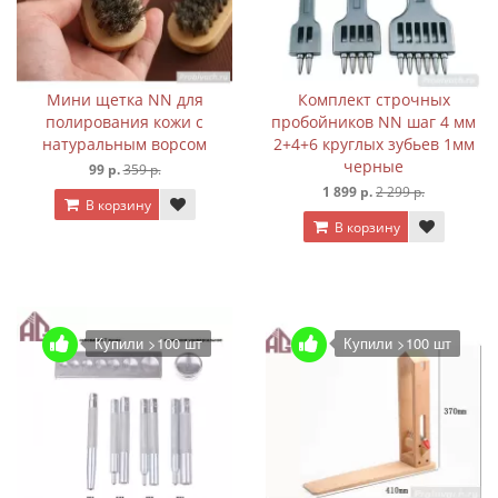
Мини щетка NN для
Комплект строчных
полирования кожи с
пробойников NN шаг 4 мм
натуральным ворсом
2+4+6 круглых зубьев 1мм
черные
99 р.
359 р.
1 899 р.
2 299 р.
В корзину
В корзину
Купили >100 шт
Купили >100 шт