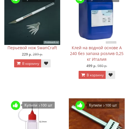
Перьевой нож SwanCraft
Клей на водной основе A
240 без запаха розлив 0,25
229 р.
289 р.
кг Италия
В корзину
499 р.
980 р.
В корзину
Купили >100 шт
Купили >100 шт