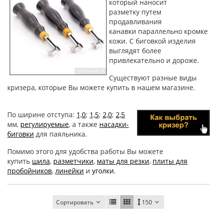
который наносит
разметку путем
продавливания
канавки параллельно кромке
кожи. С биговкой изделия
выглядят более
привлекательно и дороже.
Существуют разные виды
кризера, которые Вы можете купить в нашем магазине.
По ширине отступа:
1,0
;
1,5
;
2,0
;
2,5
мм,
регулируемые
, а также
насадки-
биговки
для паяльника.
Помимо этого для удобства работы Вы можете
купить
шила
,
разметчики
,
маты для резки
,
плиты для
пробойников
,
линейки
и
уголки
.
Сортировать
150