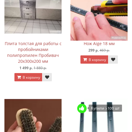
Плита толстая для работы с
Нож Aige 18 мм
пробойниками
299 р.
469 р.
полипропилен Пробивач
В корзину
20х300х200 мм
1 499 р.
1 880 р.
В корзину
Купили >100 шт