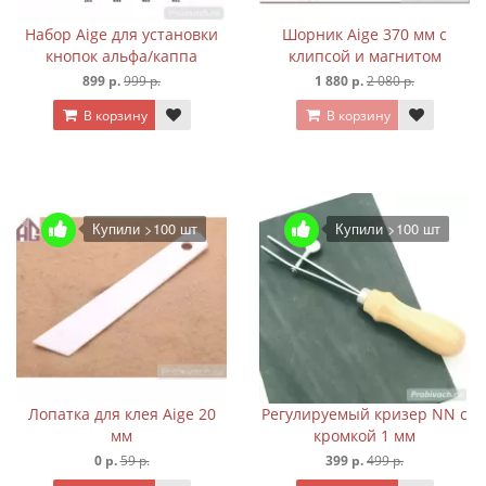
Набор Aige для установки
Шорник Aige 370 мм с
кнопок альфа/каппа
клипсой и магнитом
899 р.
999 р.
1 880 р.
2 080 р.
В корзину
В корзину
Купили >100 шт
Купили >100 шт
Лопатка для клея Aige 20
Регулируемый кризер NN с
мм
кромкой 1 мм
0 р.
59 р.
399 р.
499 р.