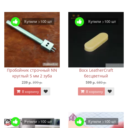
Купили >100 шт
Купили >100 шт
Пробойник строчный NN
Воск LeatherCraft
круглый 5 мм 2 зуба
бесцветный
239 р.
399 р.
599 р.
680 р.
В корзину
В корзину
Купили >100 шт
Купили >100 шт