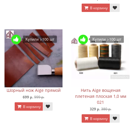
В корзину
Купили >100 шт
Купили >100 шт
Шорный нож Aige прямой
Нить Aige вощеная
плетеная плоская 1,0 мм
699 р.
999 р.
021
В корзину
329 р.
380 р.
В корзину