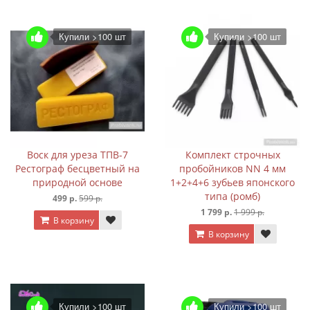
Купили >100 шт
Купили >100 шт
Воск для уреза ТПВ-7
Комплект строчных
Рестограф бесцветный на
пробойников NN 4 мм
природной основе
1+2+4+6 зубьев японского
типа (ромб)
499 р.
599 р.
1 799 р.
1 999 р.
В корзину
В корзину
Купили >100 шт
Купили >100 шт