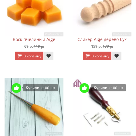
Воск пчелиный Aige
Сликер Aige дерево бук
69 р.
119 р.
159 р.
179 р.
В корзину
В корзину
Купили >100 шт
Купили >100 шт