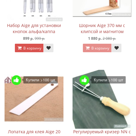
Набор Aige для установки
Шорник Aige 370 мм с
кнопок альфа/каппа
клипсой и магнитом
899 р.
999 р.
1 880 р.
2 080 р.
В корзину
В корзину
Купили >100 шт
Купили >100 шт
Лопатка для клея Aige 20
Регулируемый кризер NN с