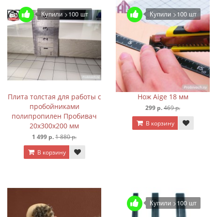
Купили >100 шт
Купили >100 шт
Плита толстая для работы с
Нож Aige 18 мм
пробойниками
299 р.
469 р.
полипропилен Пробивач
В корзину
20х300х200 мм
1 499 р.
1 880 р.
В корзину
Купили >100 шт