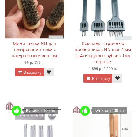
Мини щетка NN для
Комплект строчных
полирования кожи с
пробойников NN шаг 4 мм
натуральным ворсом
2+4+6 круглых зубьев 1мм
черные
99 р.
359 р.
1 899 р.
2 299 р.
В корзину
В корзину
Купили >100 шт
Купили >100 шт