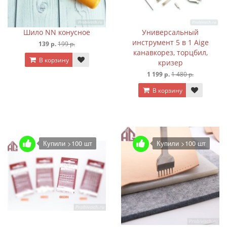
Шило NN конусное
Универсальный
инструмент 5 в 1 Aige
139 р.
199 р.
канавкорез, торцбил,
В корзину
кризер
1 199 р.
1 480 р.
В корзину
Купили >100 шт
Купили >100 шт