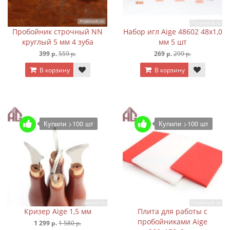
Пробойник строчный NN
Набор игл Aige 48602 48х1,0
круглый 5 мм 4 зуба
мм 5 шт
399 р.
559 р.
269 р.
299 р.
В корзину
В корзину
Купили >100 шт
Купили >100 шт
Кризер Aige 1,5 мм
Плита для работы с
пробойниками Aige
1 299 р.
1 580 р.