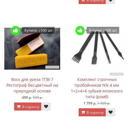
В корзину
Купили >100 шт
Купили >100 шт
Воск для уреза ТПВ-7
Комплект строчных
Рестограф бесцветный на
пробойников NN 4 мм
природной основе
1+2+4+6 зубьев японского
типа (ромб)
499 р.
599 р.
1 799 р.
1 999 р.
В корзину
В корзину