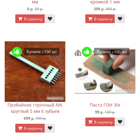
мм
кромкой 1 мм
0 р.
59 р.
399 р.
499 р.
В корзину
В корзину
Купили >100 шт
Купили >100 шт
Пробойник строчный NN
Паста ГОИ 30г
круглый 5 мм 6 зубьев
99 р.
139 р.
699 р.
999 р.
В корзину
В корзину