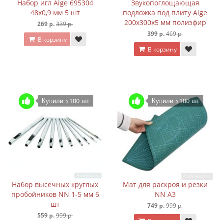
Набор игл Aige 695304
Звукопоглощающая
48х0,9 мм 5 шт
подложка под плиту Aige
200х300х5 мм полиэфир
269 р.
339 р.
399 р.
469 р.
В корзину
В корзину
Купили >100 шт
Купили >100 шт
Набор высечных круглых
Мат для раскроя и резки
пробойников NN 1-5 мм 6
NN А3
шт
749 р.
999 р.
559 р.
999 р.