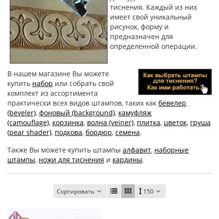
тиснения. Каждый из них
имеет свой уникальный
рисунок, форму и
предназначен для
определенной операции.
В нашем магазине Вы можете
купить
набор
или собрать свой
комплект из ассортимента
практически всех видов штампов, таких как
бевелер
(beveler)
,
фоновый (background)
,
камуфляж
(camouflage)
,
корзинка
,
волна (veiner)
,
плитка
,
цветок
,
груша
(pear shader)
,
подкова
,
бордюр
,
семена
.
Также Вы можете купить штампы
алфавит
,
наборные
штампы
,
ножи для тиснения
и
кардины
.
Сортировать
150