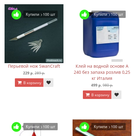
Купили >100 шт
Купили >100 шт
Перьевой нож SwanCraft
Клей на водной основе A
240 без запаха розлив 0,25
229 р.
289 р.
кг Италия
В корзину
499 р.
980 р.
В корзину
Купили >100 шт
Купили >100 шт