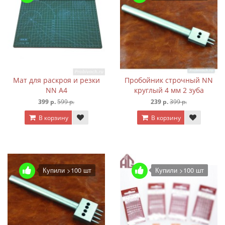
Мат для раскроя и резки
Пробойник строчный NN
NN А4
круглый 4 мм 2 зуба
399 р.
599 р.
239 р.
399 р.
В корзину
В корзину
Купили >100 шт
Купили >100 шт