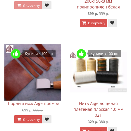
200х150х8 мм
В корзину
полипропилен белая
399 р.
559 р.
В корзину
Купили >100 шт
Купили >100 шт
Шорный нож Aige прямой
Нить Aige вощеная
плетеная плоская 1,0 мм
699 р.
999 р.
021
В корзину
329 р.
380 р.