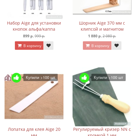
Набор Aige для установки
Шорник Aige 370 мм с
кнопок альфа/каппа
клипсой и магнитом
899 р.
999 р.
1 880 р.
2 080 р.
В корзину
В корзину
Купили >100 шт
Купили >100 шт
Лопатка для клея Aige 20
Регулируемый кризер NN с
мм
кромкой 1 мм