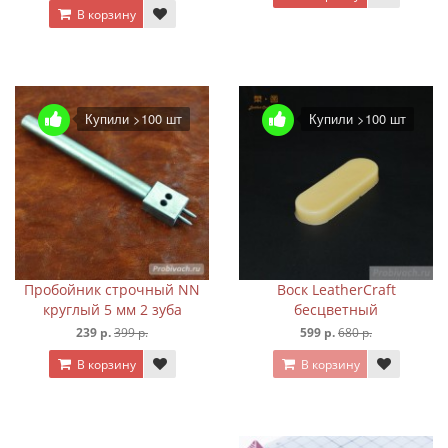
В корзину
Купили >100 шт
Купили >100 шт
Пробойник строчный NN
Воск LeatherCraft
круглый 5 мм 2 зуба
бесцветный
239 р.
399 р.
599 р.
680 р.
В корзину
В корзину