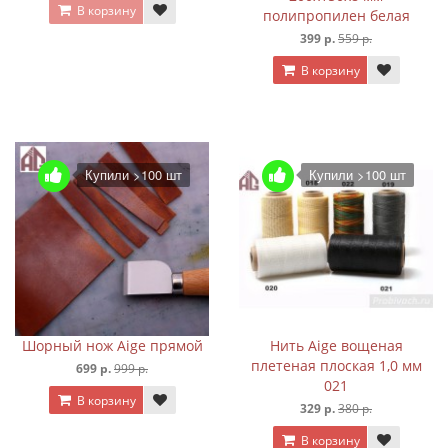
В корзину
полипропилен белая
399 р.
559 р.
В корзину
Купили >100 шт
Купили >100 шт
Шорный нож Aige прямой
Нить Aige вощеная
плетеная плоская 1,0 мм
699 р.
999 р.
021
В корзину
329 р.
380 р.
В корзину