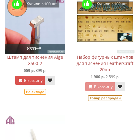
Купили >100 шт
Купили >100 шт
Штамп для тиснения Aige
Набор фигурных штампов
X500-2
для тиснения LeatherCraft
20шт
559 р.
899 р.
1 980 р.
2 599 р.
В корзину
В корзину
На складе
Товар распродан