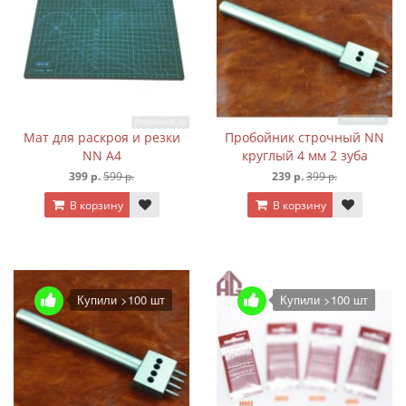
Мат для раскроя и резки
Пробойник строчный NN
NN А4
круглый 4 мм 2 зуба
399 р.
599 р.
239 р.
399 р.
В корзину
В корзину
Купили >100 шт
Купили >100 шт