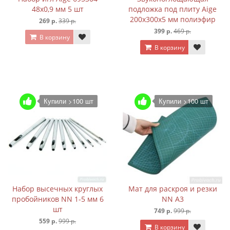
48х0,9 мм 5 шт
подложка под плиту Aige
200х300х5 мм полиэфир
269 р.
339 р.
399 р.
469 р.
В корзину
В корзину
Купили >100 шт
Купили >100 шт
Набор высечных круглых
Мат для раскроя и резки
пробойников NN 1-5 мм 6
NN А3
шт
749 р.
999 р.
559 р.
999 р.
В корзину