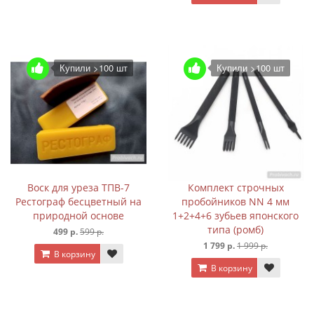
Купили >100 шт
Купили >100 шт
Воск для уреза ТПВ-7
Комплект строчных
Рестограф бесцветный на
пробойников NN 4 мм
природной основе
1+2+4+6 зубьев японского
типа (ромб)
499 р.
599 р.
1 799 р.
1 999 р.
В корзину
В корзину