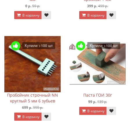
0 р.
59 р.
399 р.
499 р.
В корзину
В корзину
Купили >100 шт
Купили >100 шт
Пробойник строчный NN
Паста ГОИ 30г
круглый 5 мм 6 зубьев
99 р.
139 р.
699 р.
999 р.
В корзину
В корзину