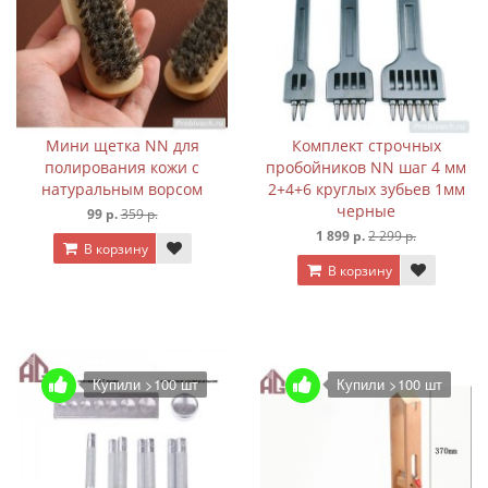
Мини щетка NN для
Комплект строчных
полирования кожи с
пробойников NN шаг 4 мм
натуральным ворсом
2+4+6 круглых зубьев 1мм
черные
99 р.
359 р.
1 899 р.
2 299 р.
В корзину
В корзину
Купили >100 шт
Купили >100 шт