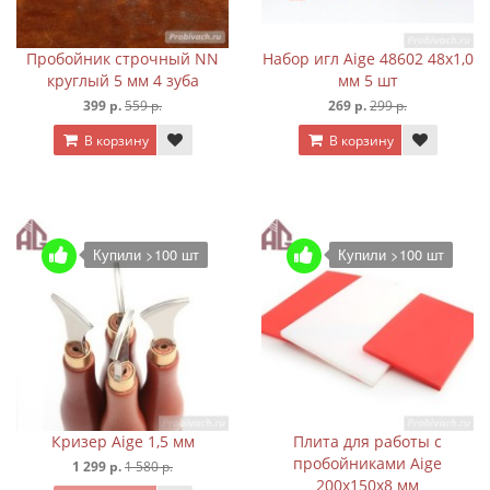
Пробойник строчный NN
Набор игл Aige 48602 48х1,0
круглый 5 мм 4 зуба
мм 5 шт
399 р.
559 р.
269 р.
299 р.
В корзину
В корзину
Купили >100 шт
Купили >100 шт
Кризер Aige 1,5 мм
Плита для работы с
пробойниками Aige
1 299 р.
1 580 р.
200х150х8 мм