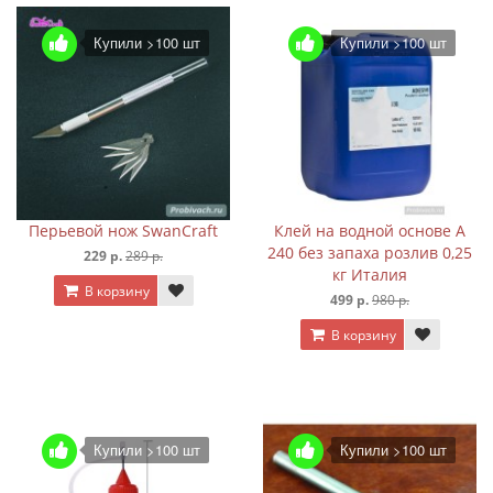
Купили >100 шт
Купили >100 шт
Перьевой нож SwanCraft
Клей на водной основе A
240 без запаха розлив 0,25
229 р.
289 р.
кг Италия
В корзину
499 р.
980 р.
В корзину
Купили >100 шт
Купили >100 шт