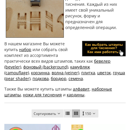
тиснения. Каждый из них
имеет свой уникальный
рисунок, форму и
предназначен для
определенной операции.
В нашем магазине Вы можете
купить
набор
или собрать свой
комплект из ассортимента
практически всех видов штампов, таких как
бевелер
(beveler)
,
фоновый (background)
,
камуфляж
(camouflage)
,
корзинка
,
волна (veiner)
,
плитка
,
цветок
,
груша
(pear shader)
,
подкова
,
бордюр
,
семена
.
Также Вы можете купить штампы
алфавит
,
наборные
штампы
,
ножи для тиснения
и
кардины
.
Сортировать
150