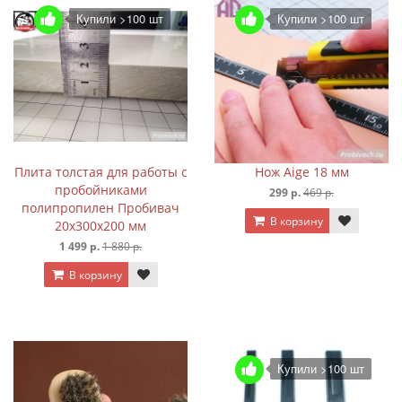
Купили >100 шт
Купили >100 шт
Плита толстая для работы с
Нож Aige 18 мм
пробойниками
299 р.
469 р.
полипропилен Пробивач
В корзину
20х300х200 мм
1 499 р.
1 880 р.
В корзину
Купили >100 шт