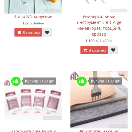
Шило NN конусное
Универсальный
инструмент 5 в 1 Aige
139 р.
199 р.
канавкорез, торцбил,
В корзину
кризер
1 199 р.
1 480 р.
В корзину
Купили >100 шт
Купили >100 шт
Набор игл Aige 695304
Звукопоглощающая