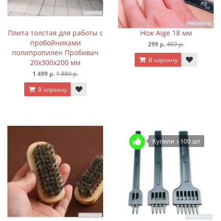
Плита толстая для работы с
Нож Aige 18 мм
пробойниками
299 р.
469 р.
полипропилен Пробивач
В корзину
20х300х200 мм
1 499 р.
1 880 р.
В корзину
Купили >100 шт