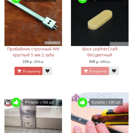
Пробойник строчный NN
Воск LeatherCraft
круглый 5 мм 2 зуба
бесцветный
239 р.
399 р.
599 р.
680 р.
В корзину
В корзину
Купили >100 шт
Купили >100 шт