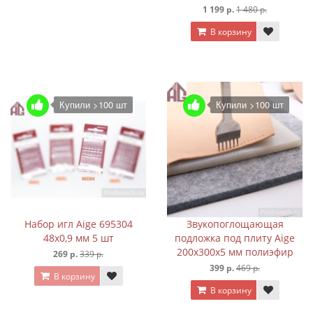
1 199 р.
1 480 р.
В корзину
Купили >100 шт
Купили >100 шт
Набор игл Aige 695304
Звукопоглощающая
48х0,9 мм 5 шт
подложка под плиту Aige
200х300х5 мм полиэфир
269 р.
339 р.
399 р.
469 р.
В корзину
В корзину