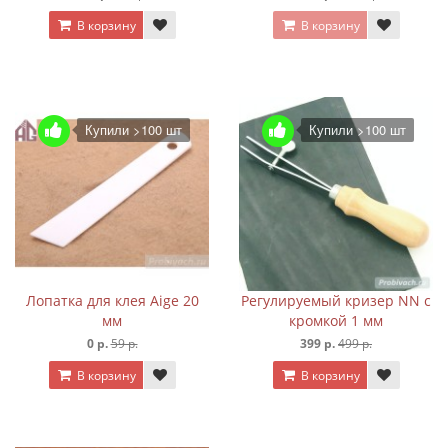
В корзину
В корзину
Купили >100 шт
Купили >100 шт
Лопатка для клея Aige 20
Регулируемый кризер NN с
мм
кромкой 1 мм
0 р.
59 р.
399 р.
499 р.
В корзину
В корзину