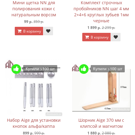
Мини щетка NN для
Комплект строчных
полирования кожи с
пробойников NN шаг 4 мм
натуральным ворсом
2+4+6 круглых зубьев 1мм
черные
99 р.
359 р.
1 899 р.
2 299 р.
В корзину
В корзину
Купили >100 шт
Купили >100 шт
Набор Aige для установки
Шорник Aige 370 мм с
кнопок альфа/каппа
клипсой и магнитом
899 р.
999 р.
1 880 р.
2 080 р.