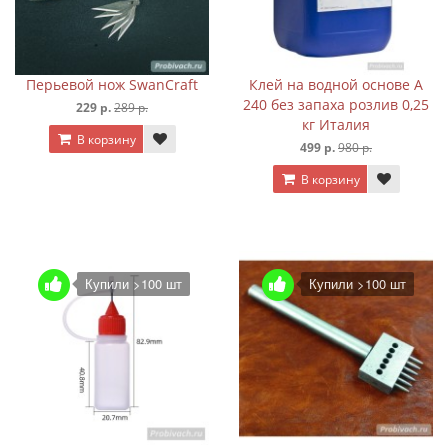
Перьевой нож SwanCraft
Клей на водной основе A
240 без запаха розлив 0,25
229 р.
289 р.
кг Италия
В корзину
499 р.
980 р.
В корзину
Купили >100 шт
Купили >100 шт