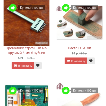
Купили >100 шт
Купили >100 шт
Пробойник строчный NN
Паста ГОИ 30г
круглый 5 мм 6 зубьев
99 р.
139 р.
699 р.
999 р.
В корзину
В корзину
Купили >100 шт
Купили >100 шт