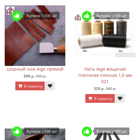
Купили >100 шт
Купили >100 шт
Шорный нож Aige прямой
Нить Aige вощеная
плетеная плоская 1,0 мм
699 р.
999 р.
021
В корзину
329 р.
380 р.
В корзину
Купили >100 шт
Купили >100 шт