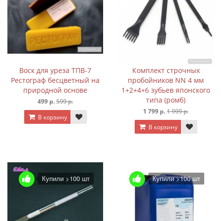
Воск для уреза ТПВ-7
Комплект строчных
Рестограф бесцветный на
пробойников NN 4 мм
природной основе
1+2+4+6 зубьев японского
типа (ромб)
499 р.
599 р.
1 799 р.
1 999 р.
В корзину
В корзину
Купили >100 шт
Купили >100 шт