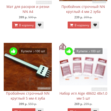
Мат для раскроя и резки
Пробойник строчный NN
NN А4
круглый 4 мм 2 зуба
399 р.
599 р.
239 р.
399 р.
В корзину
В корзину
Купили >100 шт
Купили >100 шт
Пробойник строчный NN
Набор игл Aige 48602 48х1,0
круглый 5 мм 4 зуба
мм 5 шт
399 р.
559 р.
269 р.
299 р.