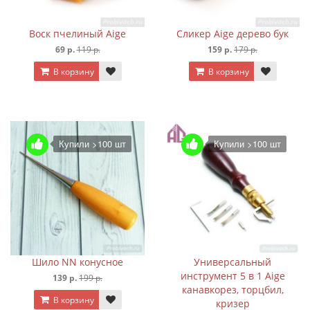
Воск пчелиный Aige
Сликер Aige дерево бук
69 р.
119 р.
159 р.
179 р.
В корзину
В корзину
Купили >100 шт
Купили >100 шт
Шило NN конусное
Универсальный
инструмент 5 в 1 Aige
139 р.
199 р.
канавкорез, торцбил,
В корзину
кризер