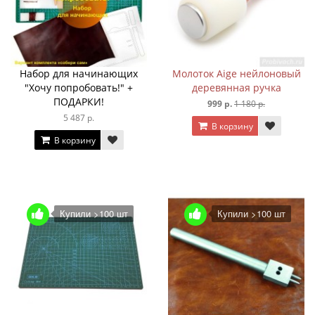
Набор для начинающих
Молоток Aige нейлоновый
"Хочу попробовать!" +
деревянная ручка
ПОДАРКИ!
999 р.
1 180 р.
5 487 р.
В корзину
В корзину
Купили >100 шт
Купили >100 шт