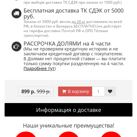
при выборе доставки ТК СДЭК при заказе от 1000 руб.)
Бесплатная доставка ТК СДЭК от 5000
руб.
Заказы от 5000 руб. весом
до 20 кг
доставляем по всей
РФ, в Казахстан и Беларусь БЕСПЛАТНО (не действует
на тарифы доставки Почтой РФ и DPD Тёплым
транспортом).
РАССРОЧКА ДОЛЯМИ на 4 части
(Мы не проверяем кредитную историю и не
заключаем кредитный договор с покупателем.
В Долями нет процентной ставки — вы платите
только сумму покупки разделенную на 4 части.
Подробнее тут
)
899 р.
999 р.
В корзину
Информация о доставке
Наши уникальные преимущества!