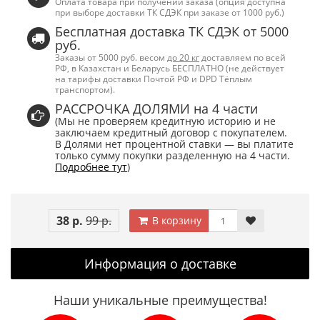
Оплата товара при получении заказа (опция доступна
при выборе доставки ТК СДЭК при заказе от 1000 руб.)
Бесплатная доставка ТК СДЭК от 5000
руб.
Заказы от 5000 руб. весом
до 20 кг
доставляем по всей
РФ, в Казахстан и Беларусь БЕСПЛАТНО (не действует
на тарифы доставки Почтой РФ и DPD Тёплым
транспортом).
РАССРОЧКА ДОЛЯМИ на 4 части
(Мы не проверяем кредитную историю и не
заключаем кредитный договор с покупателем.
В Долями нет процентной ставки — вы платите
только сумму покупки разделенную на 4 части.
Подробнее тут
)
38 р.
99 р.
В корзину
Информация о доставке
Наши уникальные преимущества!