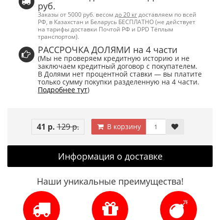
руб.
Заказы от 5000 руб. весом
до 20 кг
доставляем по всей
РФ, в Казахстан и Беларусь БЕСПЛАТНО (не действует
на тарифы доставки Почтой РФ и DPD Тёплым
транспортом).
РАССРОЧКА ДОЛЯМИ на 4 части
(Мы не проверяем кредитную историю и не
заключаем кредитный договор с покупателем.
В Долями нет процентной ставки — вы платите
только сумму покупки разделенную на 4 части.
Подробнее тут
)
41 р.
129 р.
В корзину
Информация о доставке
Наши уникальные преимущества!