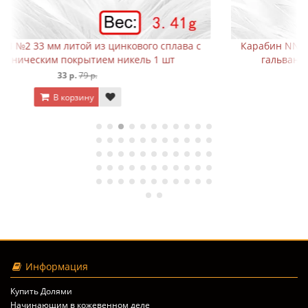
с
Карабин NN №3 33 мм литой из цинкового сплава с
гальваническим покрытием антрацит 1 шт
33 р.
79 р.
В корзину
Информация
Купить Долями
Начинающим в кожевенном деле