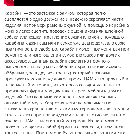
Карабин — это застёжка с замком, которая легко
сцепляется в одно движение и надёжно скрепляет части
изделия, например, ремень с сумкой. С помощью карабина
можно легко сцепить поводок с ошейником или шлейкой
собаки или кошки. Крепление связки ключей с помощью
карабина к джинсам или к сумке уже давно доказало свою
практичность и удобство. Карабин может применяться при
ремонте или изготовлении сумок, рюкзаков или других
аксессуаров. Данный карабин сделан из прочного
цинкового сплава (ЦАМ- аббревиатура в РФ или ZAMAK-
аббревиатура в других странах), который позволит
прослужить механизму долгое время. ЦАМ - это прочный и
пластичный материал, из которого сегодня чаще всего
производят фурнитуру для галантереи, мебели и других
изделий. Его главными компонентами являются цинк,
алюминий и медь. Коррозия металла максимально
снижена по сравнению с такими материалами как латунь и
сталь, так как при повреждении сплав не окисляется и не
ржавеет. ЦАМ – пластичный материал. Из него можно
получать изделия любой формы и сложности, в том числе
тонкостенные. Причем они будут настолько точными, что