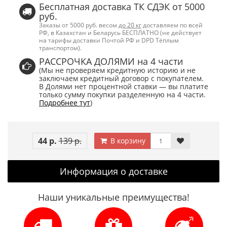
Бесплатная доставка ТК СДЭК от 5000
руб.
Заказы от 5000 руб. весом
до 20 кг
доставляем по всей
РФ, в Казахстан и Беларусь БЕСПЛАТНО (не действует
на тарифы доставки Почтой РФ и DPD Тёплым
транспортом).
РАССРОЧКА ДОЛЯМИ на 4 части
(Мы не проверяем кредитную историю и не
заключаем кредитный договор с покупателем.
В Долями нет процентной ставки — вы платите
только сумму покупки разделенную на 4 части.
Подробнее тут
)
44 р.
139 р.
В корзину
Информация о доставке
Наши уникальные преимущества!