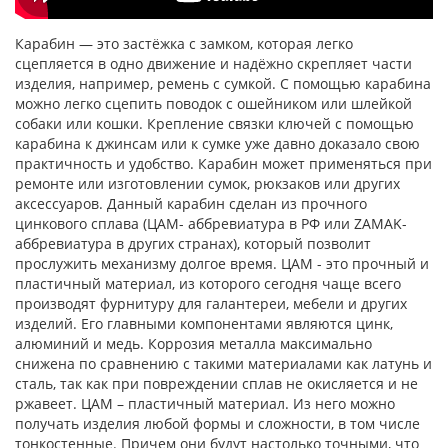
Карабин — это застёжка с замком, которая легко
сцепляется в одно движение и надёжно скрепляет части
изделия, например, ремень с сумкой. С помощью карабина
можно легко сцепить поводок с ошейником или шлейкой
собаки или кошки. Крепление связки ключей с помощью
карабина к джинсам или к сумке уже давно доказало свою
практичность и удобство. Карабин может применяться при
ремонте или изготовлении сумок, рюкзаков или других
аксессуаров. Данный карабин сделан из прочного
цинкового сплава (ЦАМ- аббревиатура в РФ или ZAMAK-
аббревиатура в других странах), который позволит
прослужить механизму долгое время. ЦАМ - это прочный и
пластичный материал, из которого сегодня чаще всего
производят фурнитуру для галантереи, мебели и других
изделий. Его главными компонентами являются цинк,
алюминий и медь. Коррозия металла максимально
снижена по сравнению с такими материалами как латунь и
сталь, так как при повреждении сплав не окисляется и не
ржавеет. ЦАМ – пластичный материал. Из него можно
получать изделия любой формы и сложности, в том числе
тонкостенные. Причем они будут настолько точными, что