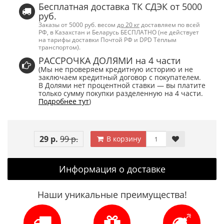
Бесплатная доставка ТК СДЭК от 5000
руб.
Заказы от 5000 руб. весом
до 20 кг
доставляем по всей
РФ, в Казахстан и Беларусь БЕСПЛАТНО (не действует
на тарифы доставки Почтой РФ и DPD Тёплым
транспортом).
РАССРОЧКА ДОЛЯМИ на 4 части
(Мы не проверяем кредитную историю и не
заключаем кредитный договор с покупателем.
В Долями нет процентной ставки — вы платите
только сумму покупки разделенную на 4 части.
Подробнее тут
)
29 р.
99 р.
В корзину
Информация о доставке
Наши уникальные преимущества!