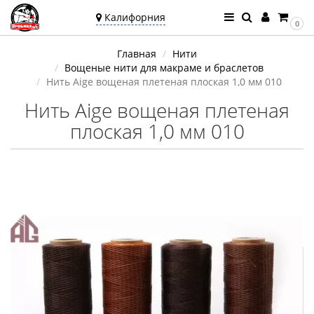
Калифорния
0
Ваш город —
Главная
Нити
Калифорния
Вощеные нити для макраме и браслетов
Угадали?
Нить Aige вощеная плетеная плоская 1,0 мм 010
Нить Aige вощеная плетеная
плоская 1,0 мм 010