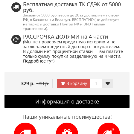
Бесплатная доставка ТК СДЭК от 5000
руб.
Заказы от 5000 руб. весом
до 20 кг
доставляем по всей
РФ, в Казахстан и Беларусь БЕСПЛАТНО (не действует
на тарифы доставки Почтой РФ и DPD Тёплым
транспортом).
РАССРОЧКА ДОЛЯМИ на 4 части
(Мы не проверяем кредитную историю и не
заключаем кредитный договор с покупателем.
В Долями нет процентной ставки — вы платите
только сумму покупки разделенную на 4 части.
Подробнее тут
)
329 р.
380 р.
В корзину
Информация о доставке
Наши уникальные преимущества!