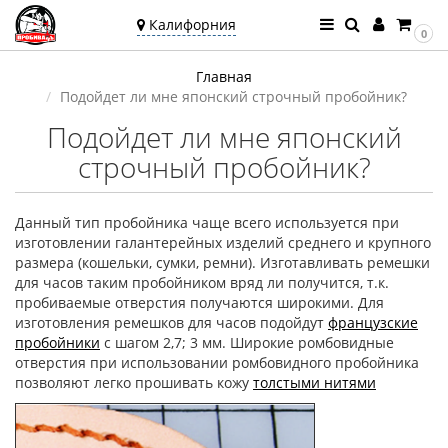
Калифорния
0
Ваш город —
Главная
Калифорния
Подойдет ли мне японский строчный пробойник?
Угадали?
Подойдет ли мне японский
строчный пробойник?
Данный тип пробойника чаще всего используется при
изготовлении галантерейных изделий среднего и крупного
размера (кошельки, сумки, ремни). Изготавливать ремешки
для часов таким пробойником вряд ли получится, т.к.
пробиваемые отверстия получаются широкими. Для
изготовления ремешков для часов подойдут
французские
пробойники
с шагом 2,7; 3 мм. Широкие ромбовидные
отверстия при использовании ромбовидного пробойника
позволяют легко прошивать кожу
толстыми нитями