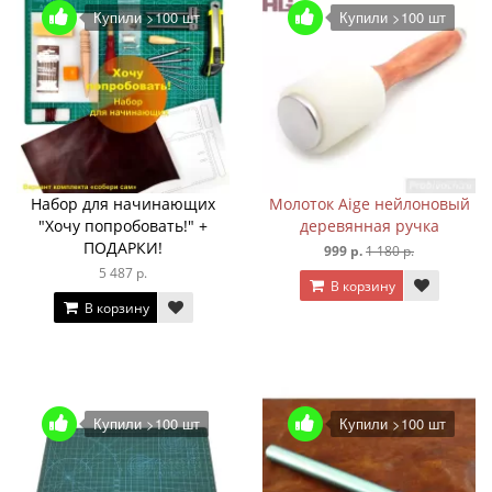
Купили >100 шт
Купили >100 шт
Набор для начинающих
Молоток Aige нейлоновый
"Хочу попробовать!" +
деревянная ручка
ПОДАРКИ!
999 р.
1 180 р.
5 487 р.
В корзину
В корзину
Купили >100 шт
Купили >100 шт