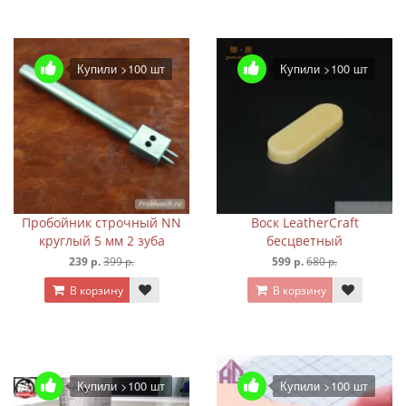
Купили >100 шт
Купили >100 шт
Пробойник строчный NN
Воск LeatherCraft
круглый 5 мм 2 зуба
бесцветный
239 р.
399 р.
599 р.
680 р.
В корзину
В корзину
Купили >100 шт
Купили >100 шт