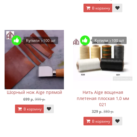
В корзину
Купили >100 шт
Купили >100 шт
Шорный нож Aige прямой
Нить Aige вощеная
плетеная плоская 1,0 мм
699 р.
999 р.
021
В корзину
329 р.
380 р.
В корзину