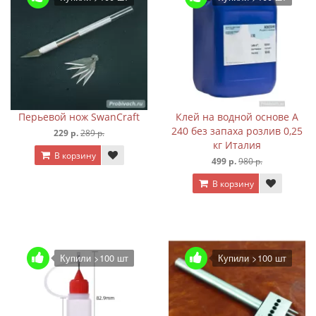
Перьевой нож SwanCraft
Клей на водной основе A
240 без запаха розлив 0,25
229 р.
289 р.
кг Италия
В корзину
499 р.
980 р.
В корзину
Купили >100 шт
Купили >100 шт