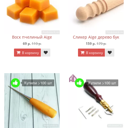
Воск пчелиный Aige
Сликер Aige дерево бук
69 р.
119 р.
159 р.
179 р.
В корзину
В корзину
Купили >100 шт
Купили >100 шт