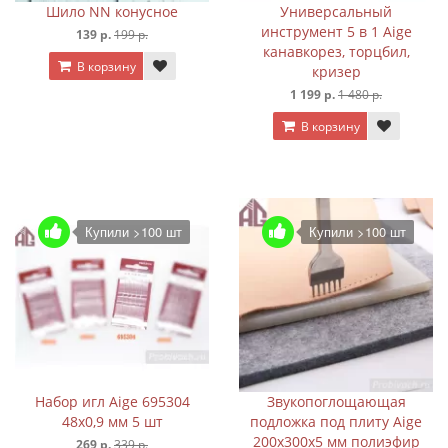
Шило NN конусное
Универсальный
инструмент 5 в 1 Aige
139 р.
199 р.
канавкорез, торцбил,
В корзину
кризер
1 199 р.
1 480 р.
В корзину
Купили >100 шт
Купили >100 шт
Набор игл Aige 695304
Звукопоглощающая
48х0,9 мм 5 шт
подложка под плиту Aige
200х300х5 мм полиэфир
269 р.
339 р.