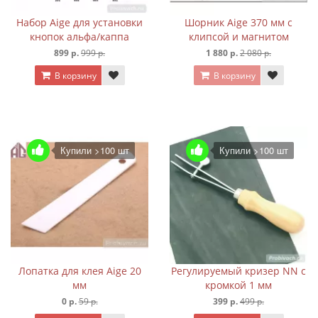
Набор Aige для установки
Шорник Aige 370 мм с
кнопок альфа/каппа
клипсой и магнитом
899 р.
999 р.
1 880 р.
2 080 р.
В корзину
В корзину
Купили >100 шт
Купили >100 шт
Лопатка для клея Aige 20
Регулируемый кризер NN с
мм
кромкой 1 мм
0 р.
59 р.
399 р.
499 р.