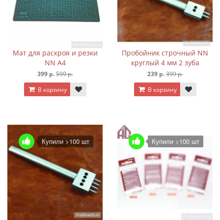
Мат для раскроя и резки
Пробойник строчный NN
NN А4
круглый 4 мм 2 зуба
399 р.
599 р.
239 р.
399 р.
В корзину
В корзину
Купили >100 шт
Купили >100 шт