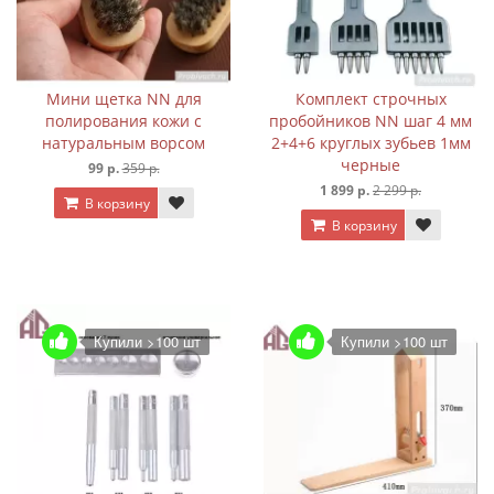
Мини щетка NN для
Комплект строчных
полирования кожи с
пробойников NN шаг 4 мм
натуральным ворсом
2+4+6 круглых зубьев 1мм
черные
99 р.
359 р.
1 899 р.
2 299 р.
В корзину
В корзину
Купили >100 шт
Купили >100 шт