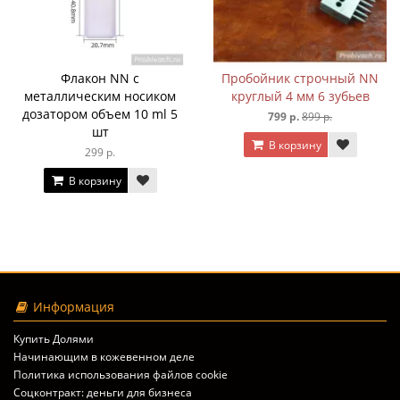
Флакон NN с
Пробойник строчный NN
металлическим носиком
круглый 4 мм 6 зубьев
дозатором объем 10 ml 5
799 р.
899 р.
шт
В корзину
299 р.
В корзину
Информация
Купить Долями
Начинающим в кожевенном деле
Политика использования файлов cookie
Соцконтракт: деньги для бизнеса