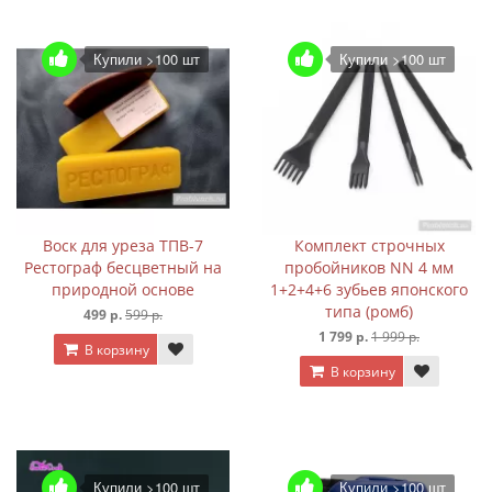
Купили >100 шт
Купили >100 шт
Воск для уреза ТПВ-7
Комплект строчных
Рестограф бесцветный на
пробойников NN 4 мм
природной основе
1+2+4+6 зубьев японского
типа (ромб)
499 р.
599 р.
1 799 р.
1 999 р.
В корзину
В корзину
Купили >100 шт
Купили >100 шт