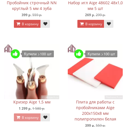
Пробойник строчный NN
Набор игл Aige 48602 48х1,0
круглый 5 мм 4 зуба
мм 5 шт
399 р.
559 р.
269 р.
299 р.
В корзину
В корзину
Купили >100 шт
Купили >100 шт
Кризер Aige 1,5 мм
Плита для работы с
пробойниками Aige
1 299 р.
1 580 р.
200х150х8 мм
В корзину
полипропилен белая
399 р.
559 р.