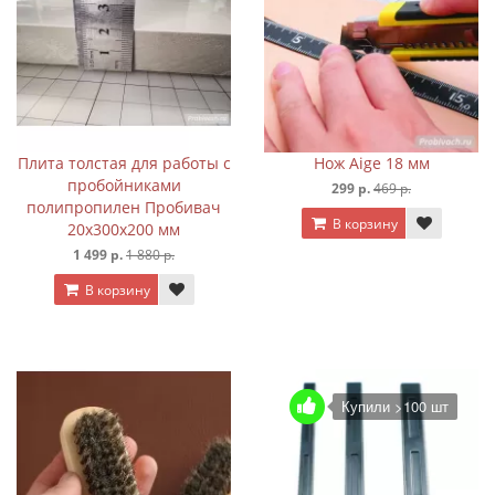
Плита толстая для работы с
Нож Aige 18 мм
пробойниками
299 р.
469 р.
полипропилен Пробивач
В корзину
20х300х200 мм
1 499 р.
1 880 р.
В корзину
Купили >100 шт