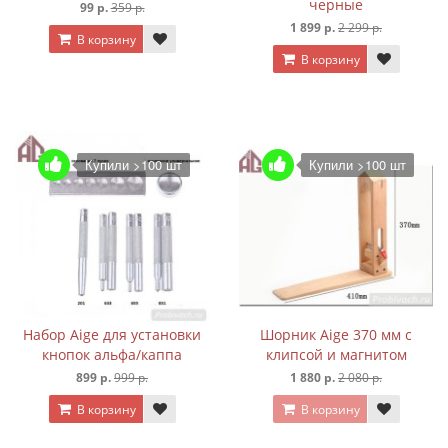
черные
99 р.
359 р.
1 899 р.
2 299 р.
В корзину
В корзину
Купили >100 шт
Купили >100 шт
Набор Aige для установки
Шорник Aige 370 мм с
кнопок альфа/каппа
клипсой и магнитом
899 р.
999 р.
1 880 р.
2 080 р.
В корзину
В корзину