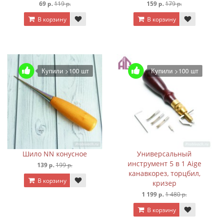
69 р.
119 р.
159 р.
179 р.
В корзину
В корзину
Купили >100 шт
Купили >100 шт
Шило NN конусное
Универсальный
инструмент 5 в 1 Aige
139 р.
199 р.
канавкорез, торцбил,
В корзину
кризер
1 199 р.
1 480 р.
В корзину