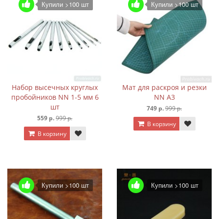
Купили >100 шт
Купили >100 шт
Набор высечных круглых
Мат для раскроя и резки
пробойников NN 1-5 мм 6
NN А3
шт
749 р.
999 р.
559 р.
999 р.
В корзину
В корзину
Купили >100 шт
Купили >100 шт