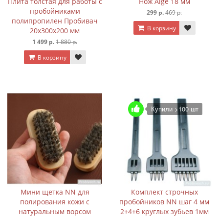
Плита толстая для работы с
Нож Aige 18 мм
пробойниками
299 р.
469 р.
полипропилен Пробивач
В корзину
20х300х200 мм
1 499 р.
1 880 р.
В корзину
Купили >100 шт
Мини щетка NN для
Комплект строчных
полирования кожи с
пробойников NN шаг 4 мм
натуральным ворсом
2+4+6 круглых зубьев 1мм