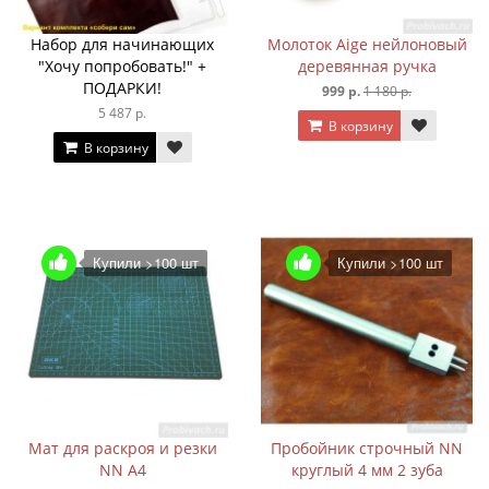
Набор для начинающих
Молоток Aige нейлоновый
"Хочу попробовать!" +
деревянная ручка
ПОДАРКИ!
999 р.
1 180 р.
5 487 р.
В корзину
В корзину
Купили >100 шт
Купили >100 шт
Мат для раскроя и резки
Пробойник строчный NN
NN А4
круглый 4 мм 2 зуба