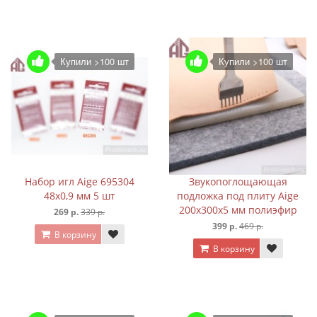
Купили >100 шт
Купили >100 шт
Набор игл Aige 695304
Звукопоглощающая
48х0,9 мм 5 шт
подложка под плиту Aige
200х300х5 мм полиэфир
269 р.
339 р.
399 р.
469 р.
В корзину
В корзину