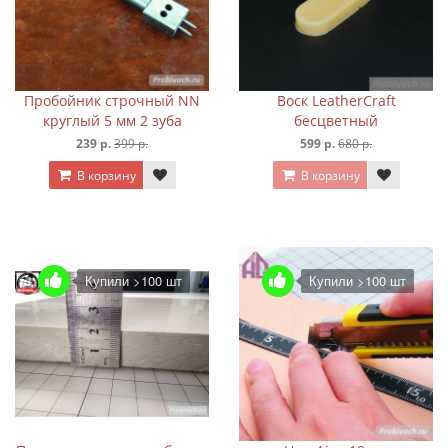
Пробойник строчный NN
Воск LeatherCraft
круглый 5 мм 2 зуба
бесцветный
239 р.
399 р.
599 р.
680 р.
В корзину
В корзину
Купили >100 шт
Купили >100 шт