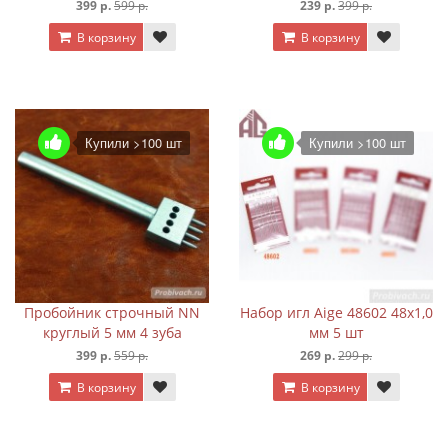
399 р.
599 р.
239 р.
399 р.
В корзину
В корзину
Купили >100 шт
Купили >100 шт
Пробойник строчный NN
Набор игл Aige 48602 48х1,0
круглый 5 мм 4 зуба
мм 5 шт
399 р.
559 р.
269 р.
299 р.
В корзину
В корзину