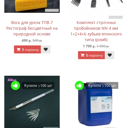
Воск для уреза ТПВ-7
Комплект строчных
Рестограф бесцветный на
пробойников NN 4 мм
природной основе
1+2+4+6 зубьев японского
типа (ромб)
499 р.
599 р.
1 799 р.
1 999 р.
В корзину
В корзину
Купили >100 шт
Купили >100 шт