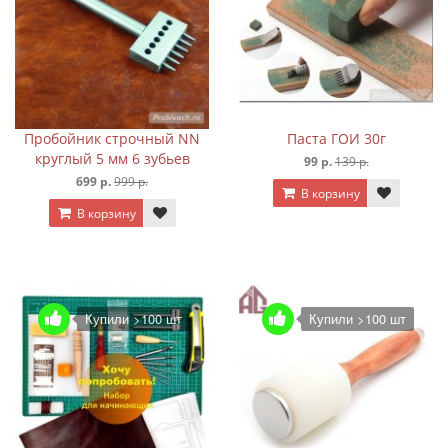
Пробойник строчный NN
Паста ГОИ 30г
круглый 5 мм 6 зубьев
99 р.
139 р.
699 р.
999 р.
В корзину
В корзину
Купили >100 шт
Купили >100 шт