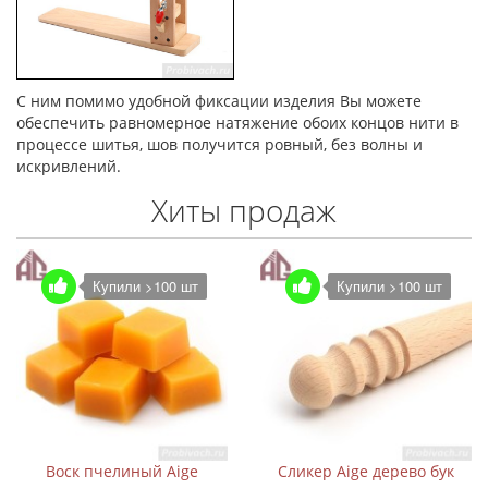
С ним помимо удобной фиксации изделия Вы можете
обеспечить равномерное натяжение обоих концов нити в
процессе шитья, шов получится ровный, без волны и
искривлений.
Хиты продаж
Купили >100 шт
Купили >100 шт
Воск пчелиный Aige
Сликер Aige дерево бук