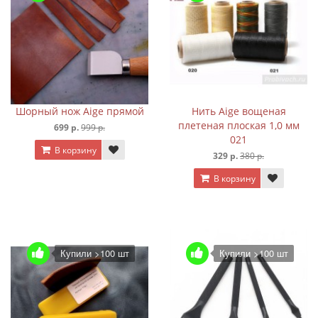
Шорный нож Aige прямой
Нить Aige вощеная
плетеная плоская 1,0 мм
699 р.
999 р.
021
В корзину
329 р.
380 р.
В корзину
Купили >100 шт
Купили >100 шт