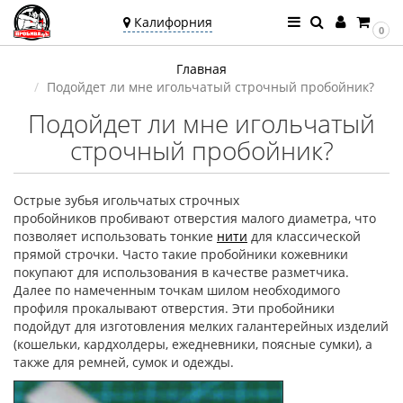
Калифорния
0
Ваш город —
Главная
Калифорния
Подойдет ли мне игольчатый строчный пробойник?
Угадали?
Подойдет ли мне игольчатый
строчный пробойник?
Острые зубья игольчатых строчных
пробойников пробивают отверстия малого диаметра, что
позволяет использовать тонкие
нити
для классической
прямой строчки. Часто такие пробойники кожевники
покупают для использования в качестве разметчика.
Далее по намеченным точкам шилом необходимого
профиля прокалывают отверстия. Эти пробойники
подойдут для изготовления мелких галантерейных изделий
(кошельки, кардхолдеры, ежедневники, поясные сумки), а
также для ремней, сумок и одежды.