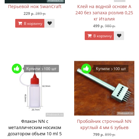
Перьевой нож SwanCraft
Клей на водной основе A
240 без запаха розлив 0,25
229 р.
289 р.
кг Италия
В корзину
499 р.
980 р.
В корзину
Купили >100 шт
Купили >100 шт
Флакон NN с
Пробойник строчный NN
металлическим носиком
круглый 4 мм 6 зубьев
дозатором объем 10 ml 5
799 р.
899 р.