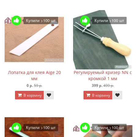
Купили >100 шт
Купили >100 шт
Лопатка для клея Aige 20
Регулируемый кризер NN с
мм
кромкой 1 мм
0 р.
59 р.
399 р.
499 р.
В корзину
В корзину
Купили >100 шт
Купили >100 шт