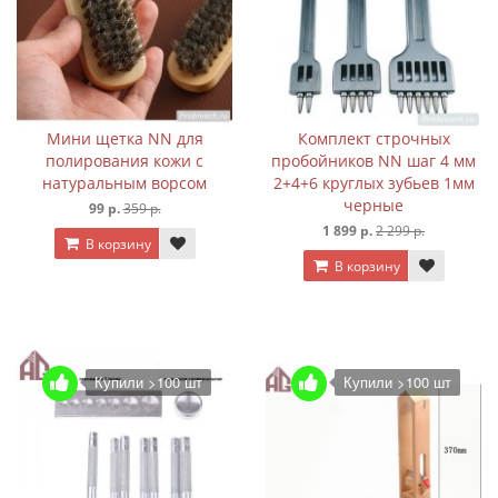
Мини щетка NN для
Комплект строчных
полирования кожи с
пробойников NN шаг 4 мм
натуральным ворсом
2+4+6 круглых зубьев 1мм
черные
99 р.
359 р.
1 899 р.
2 299 р.
В корзину
В корзину
Купили >100 шт
Купили >100 шт