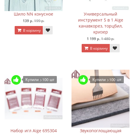
Шило NN конусное
Универсальный
инструмент 5 в 1 Aige
139 р.
199 р.
канавкорез, торцбил,
В корзину
кризер
1 199 р.
1 480 р.
В корзину
Купили >100 шт
Купили >100 шт
Набор игл Aige 695304
Звукопоглощающая