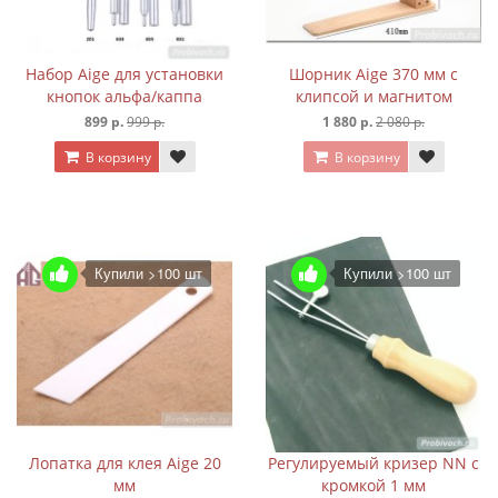
Набор Aige для установки
Шорник Aige 370 мм с
кнопок альфа/каппа
клипсой и магнитом
899 р.
999 р.
1 880 р.
2 080 р.
В корзину
В корзину
Купили >100 шт
Купили >100 шт
Лопатка для клея Aige 20
Регулируемый кризер NN с
мм
кромкой 1 мм