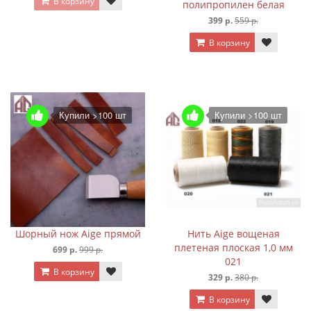
В корзину
полипропилен белая
399 р.
559 р.
В корзину
Купили >100 шт
Купили >100 шт
Шорный нож Aige прямой
Нить Aige вощеная
плетеная плоская 1,0 мм
699 р.
999 р.
021
В корзину
329 р.
380 р.
В корзину