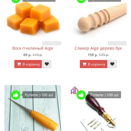
Воск пчелиный Aige
Сликер Aige дерево бук
69 р.
119 р.
159 р.
179 р.
В корзину
В корзину
Купили >100 шт
Купили >100 шт