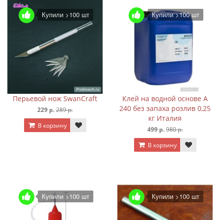
Купили >100 шт
Купили >100 шт
Перьевой нож SwanCraft
Клей на водной основе A
240 без запаха розлив 0,25
229 р.
289 р.
кг Италия
В корзину
499 р.
980 р.
В корзину
Купили >100 шт
Купили >100 шт