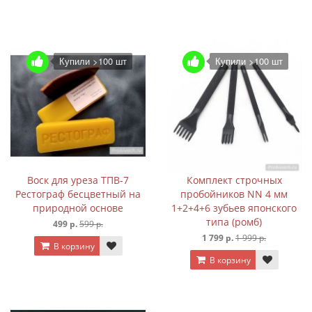
Купили >100 шт
Купили >100 шт
Воск для уреза ТПВ-7
Комплект строчных
Рестограф бесцветный на
пробойников NN 4 мм
природной основе
1+2+4+6 зубьев японского
типа (ромб)
499 р.
599 р.
1 799 р.
1 999 р.
В корзину
В корзину