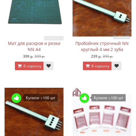
Мат для раскроя и резки
Пробойник строчный NN
NN А4
круглый 4 мм 2 зуба
399 р.
599 р.
239 р.
399 р.
В корзину
В корзину
Купили >100 шт
Купили >100 шт