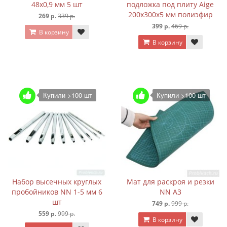
48х0,9 мм 5 шт
подложка под плиту Aige
200х300х5 мм полиэфир
269 р.
339 р.
399 р.
469 р.
В корзину
В корзину
Купили >100 шт
Купили >100 шт
Набор высечных круглых
Мат для раскроя и резки
пробойников NN 1-5 мм 6
NN А3
шт
749 р.
999 р.
559 р.
999 р.
В корзину