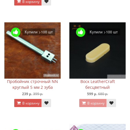
В корзину
Купили >100 шт
Купили >100 шт
Пробойник строчный NN
Воск LeatherCraft
круглый 5 мм 2 зуба
бесцветный
239 р.
399 р.
599 р.
680 р.
В корзину
В корзину