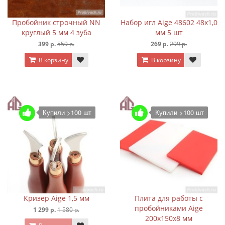
Пробойник строчный NN
Набор игл Aige 48602 48х1,0
круглый 5 мм 4 зуба
мм 5 шт
399 р.
559 р.
269 р.
299 р.
В корзину
В корзину
Купили >100 шт
Купили >100 шт
Кризер Aige 1,5 мм
Плита для работы с
пробойниками Aige
1 299 р.
1 580 р.
200х150х8 мм