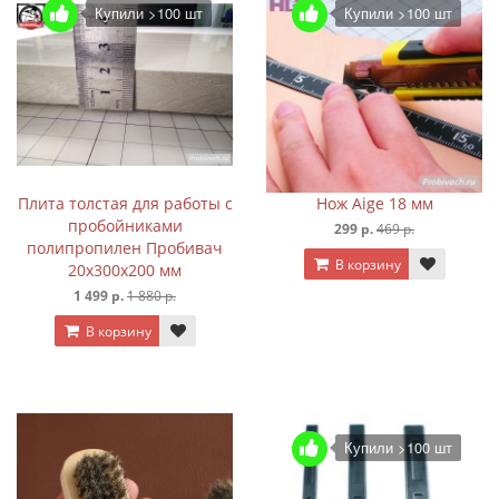
Купили >100 шт
Купили >100 шт
Плита толстая для работы с
Нож Aige 18 мм
пробойниками
299 р.
469 р.
полипропилен Пробивач
В корзину
20х300х200 мм
1 499 р.
1 880 р.
В корзину
Купили >100 шт