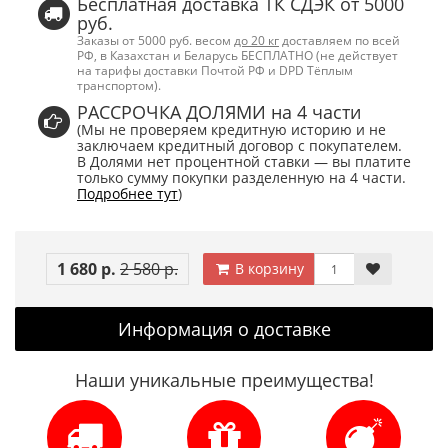
Бесплатная доставка ТК СДЭК от 5000
руб.
Заказы от 5000 руб. весом
до 20 кг
доставляем по всей
РФ, в Казахстан и Беларусь БЕСПЛАТНО (не действует
на тарифы доставки Почтой РФ и DPD Тёплым
транспортом).
РАССРОЧКА ДОЛЯМИ на 4 части
(Мы не проверяем кредитную историю и не
заключаем кредитный договор с покупателем.
В Долями нет процентной ставки — вы платите
только сумму покупки разделенную на 4 части.
Подробнее тут
)
1 680 р.
2 580 р.
В корзину
Информация о доставке
Наши уникальные преимущества!