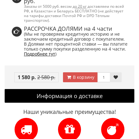
руб.
Заказы от 5000 руб. весом
до 20 кг
доставляем по всей
РФ, в Казахстан и Беларусь БЕСПЛАТНО (не действует
на тарифы доставки Почтой РФ и DPD Тёплым
транспортом).
РАССРОЧКА ДОЛЯМИ на 4 части
(Мы не проверяем кредитную историю и не
заключаем кредитный договор с покупателем.
В Долями нет процентной ставки — вы платите
только сумму покупки разделенную на 4 части.
Подробнее тут
)
1 580 р.
2 580 р.
В корзину
Информация о доставке
Наши уникальные преимущества!