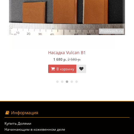
Насадка Vulcan B1
1 680 р.
2 580 р.
В корзину
Информация
Купить Долями
Начинающим в кожевенном деле