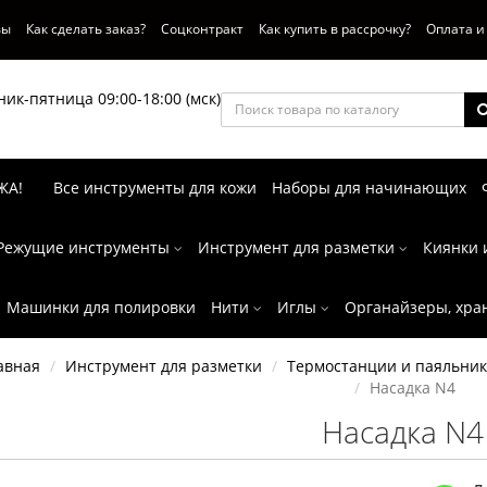
вы
Как сделать заказ?
Соцконтракт
Как купить в рассрочку?
Оплата и
ик-пятница 09:00-18:00 (мск)
ЖА!
Все инструменты для кожи
Наборы для начинающих
Режущие инструменты
Инструмент для разметки
Киянки 
Машинки для полировки
Нити
Иглы
Органайзеры, хра
авная
Инструмент для разметки
Термостанции и паяльни
Насадка N4
Насадка N4