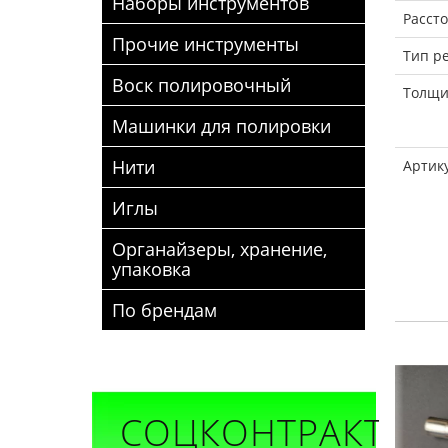
Наборы инструментов
Рассто
Прочие инструменты
Тип р
Воск полировочный
Толщи
Машинки для полировки
Нити
Артик
Иглы
Органайзеры, хранение,
упаковка
По брендам
00 шт
СОЦКОНТРАКТ