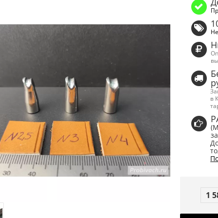
Д
Пр
1
Не
Н
Оп
вы
Б
р
За
в 
та
Р
(
за
До
то
По
1 5