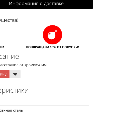
Информация о доставке
щества!
Е!
ВОЗВРАЩАЕМ 10% ОТ ПОКУПКИ!
исание
асстояние от кромки:4 мм
зину
еристики
овнная сталь