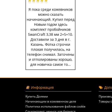
Я пока среди кожевников
можно сказать
начинающий. Купил перед
Новым годом здесь
комплект пробойников
SwanCraft 3,38 мм 2+5+10.
Доставили за 3 дня в г.
Казань. Фотка строчки
плохая получилась, на
телефон снимал. Заточены
и отполированы хорошо,
для новичка самое то...
Информация
Допо
Купить Долями
Произво
Начинающим в кожевенном деле
Товары с
Политика использования файлов cookie
Соцконтракт: деньги для бизнеса