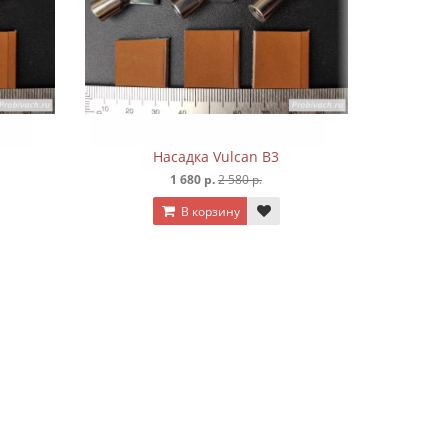
can B3
Насадка Vulcan G1,5
0 р.
1 680 р.
2 580 р.
В корзину