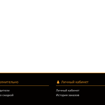
лнительно
Личный кабинет
дители
Личный кабинет
о скидкой
История заказов