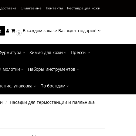
 доставка
О магазине
Контакты
Реставрация кожи
В каждом заказе Вас ждет подарок!
0
Фурнитура
Химия для кожи
Прессы
и молотки
Наборы инструментов
нение, упаковка
По брендам
ки
Насадки для термостанции и паяльника