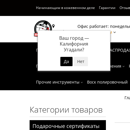
Начинающим в кожевенном деле
Гарантии
Отзы
Офис работает: понедельн
Калифорния
Написать нам
Ваш город —
Калифорния
Угадали?
Подарочные сертификаты
СУПЕР РАСПРОДА
Пробойники
Инструмент для тиснения
Прочие инструменты
Воск полировочный
Гл
Категории товаров
Подарочные сертификаты