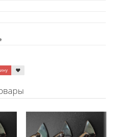
е
зину
овары