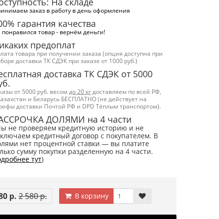
оступность: На складе
инимаем заказ в работу в день оформления
00% гарантия качества
 понравился товар - вернём деньги!
икаких предоплат
лата товара при получении заказа (опция доступна при
боре доставки ТК СДЭК при заказе от 1000 руб.)
есплатная доставка ТК СДЭК от 5000
уб.
казы от 5000 руб. весом
до 20 кг
доставляем по всей РФ,
Казахстан и Беларусь БЕСПЛАТНО (не действует на
рифы доставки Почтой РФ и DPD Тёплым транспортом).
АССРОЧКА ДОЛЯМИ на 4 части
Мы не проверяем кредитную историю и не
ключаем кредитный договор с покупателем. В
лями нет процентной ставки — вы платите
лько сумму покупки разделенную на 4 части.
дробнее тут
)
80 р.
2 580 р.
В корзину