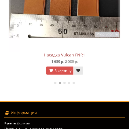
Насадка Vulcan B1
1 680 р.
2 580 р.
В корзину
Информация
Купить Долями
Начинающим в кожевенном деле