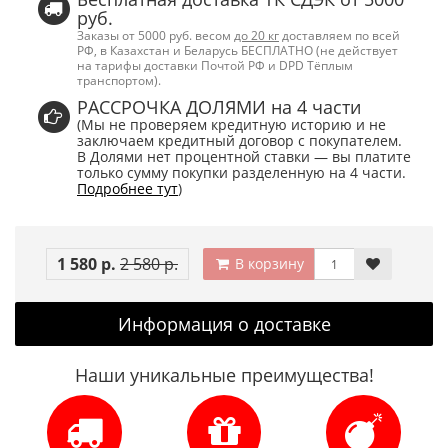
руб.
Заказы от 5000 руб. весом
до 20 кг
доставляем по всей
РФ, в Казахстан и Беларусь БЕСПЛАТНО (не действует
на тарифы доставки Почтой РФ и DPD Тёплым
транспортом).
РАССРОЧКА ДОЛЯМИ на 4 части
(Мы не проверяем кредитную историю и не
заключаем кредитный договор с покупателем.
В Долями нет процентной ставки — вы платите
только сумму покупки разделенную на 4 части.
Подробнее тут
)
1 580 р.
2 580 р.
В корзину
Информация о доставке
Наши уникальные преимущества!