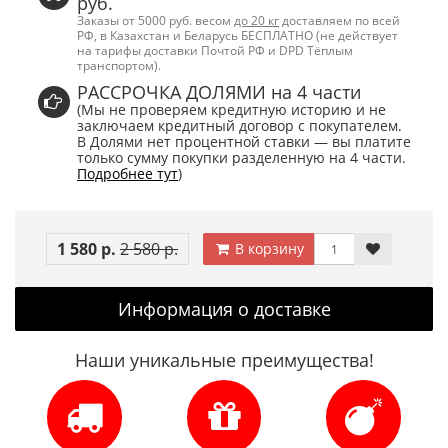
руб.
Заказы от 5000 руб. весом
до 20 кг
доставляем по всей
РФ, в Казахстан и Беларусь БЕСПЛАТНО (не действует
на тарифы доставки Почтой РФ и DPD Тёплым
транспортом).
РАССРОЧКА ДОЛЯМИ на 4 части
(Мы не проверяем кредитную историю и не
заключаем кредитный договор с покупателем.
В Долями нет процентной ставки — вы платите
только сумму покупки разделенную на 4 части.
Подробнее тут
)
1 580 р.
2 580 р.
В корзину
Информация о доставке
Наши уникальные преимущества!