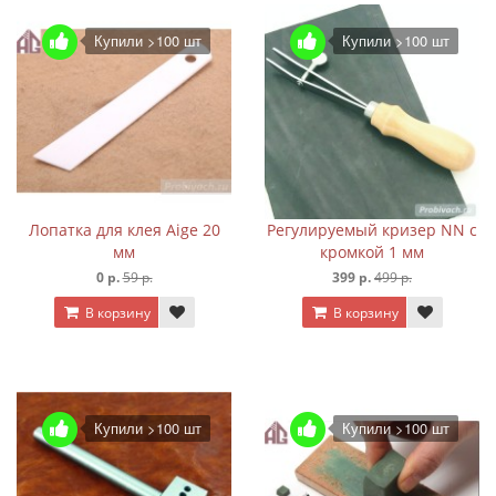
Купили >100 шт
Купили >100 шт
Лопатка для клея Aige 20
Регулируемый кризер NN с
мм
кромкой 1 мм
0 р.
59 р.
399 р.
499 р.
В корзину
В корзину
Купили >100 шт
Купили >100 шт