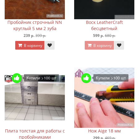
Пробойник строчный NN
Воск LeatherCraft
круглый 5 мм 2 зуба
бесцветный
239 р.
399 р.
599 р.
680 р.
В корзину
В корзину
Купили >100 шт
Купили >100 шт
Плита толстая для работы с
Нож Aige 18 мм
пробойниками
299 р.
469 р.