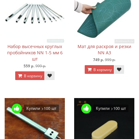
Набор высечных круглых
Мат для раскроя и резки
пробойников NN 1-5 мм 6
NN А3
шт
749 р.
999 р.
559 р.
999 р.
В корзину
В корзину
Купили >100 шт
Купили >100 шт