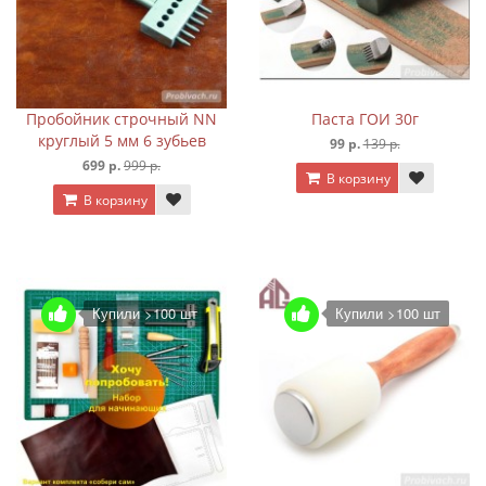
Пробойник строчный NN
Паста ГОИ 30г
круглый 5 мм 6 зубьев
99 р.
139 р.
699 р.
999 р.
В корзину
В корзину
Купили >100 шт
Купили >100 шт