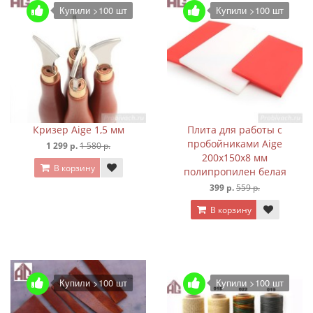
Купили >100 шт
Купили >100 шт
Кризер Aige 1,5 мм
Плита для работы с
пробойниками Aige
1 299 р.
1 580 р.
200х150х8 мм
В корзину
полипропилен белая
399 р.
559 р.
В корзину
Купили >100 шт
Купили >100 шт