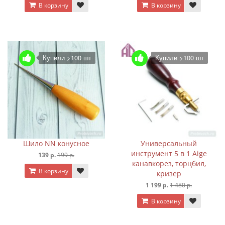
В корзину
В корзину
Купили >100 шт
Купили >100 шт
Шило NN конусное
Универсальный
инструмент 5 в 1 Aige
139 р.
199 р.
канавкорез, торцбил,
В корзину
кризер
1 199 р.
1 480 р.
В корзину