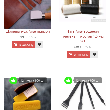
Шорный нож Aige прямой
Нить Aige вощеная
плетеная плоская 1,0 мм
699 р.
999 р.
021
В корзину
329 р.
380 р.
В корзину
Купили >100 шт
Купили >100 шт