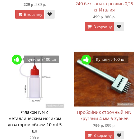
240 без запаха розлив 0,25
229 р.
289 р.
кг Италия
В корзину
499 р.
980 р.
В корзину
Купили >100 шт
Купили >100 шт
Флакон NN с
Пробойник строчный NN
металлическим носиком
круглый 4 мм 6 зубьев
дозатором объем 10 ml 5
799 р.
899 р.
шт
В корзину
299 р.