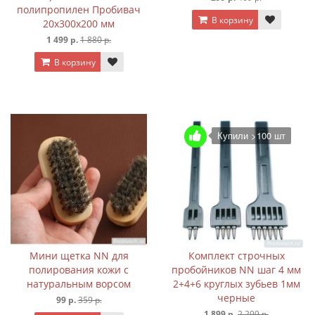
полипропилен Пробивач
В корзину
20х300х200 мм
1 499 р.
1 880 р.
В корзину
Купили >100 шт
Мини щетка NN для
Комплект строчных
полирования кожи с
пробойников NN шаг 4 мм
натуральным ворсом
2+4+6 круглых зубьев 1мм
черные
99 р.
359 р.
1 899 р.
2 299 р.