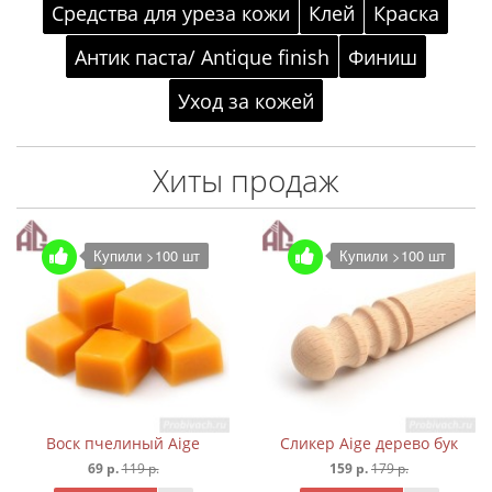
Средства для уреза кожи
Клей
Краска
Антик паста/ Antique finish
Финиш
Уход за кожей
Хиты продаж
Купили >100 шт
Купили >100 шт
Воск пчелиный Aige
Сликер Aige дерево бук
69 р.
119 р.
159 р.
179 р.