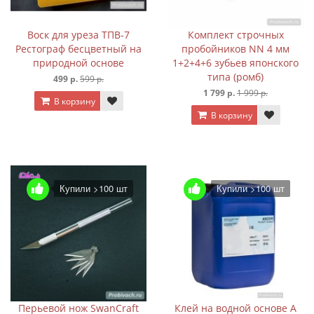
Воск для уреза ТПВ-7
Комплект строчных
Рестограф бесцветный на
пробойников NN 4 мм
природной основе
1+2+4+6 зубьев японского
типа (ромб)
499 р.
599 р.
1 799 р.
1 999 р.
В корзину
В корзину
Купили >100 шт
Купили >100 шт
Перьевой нож SwanCraft
Клей на водной основе A