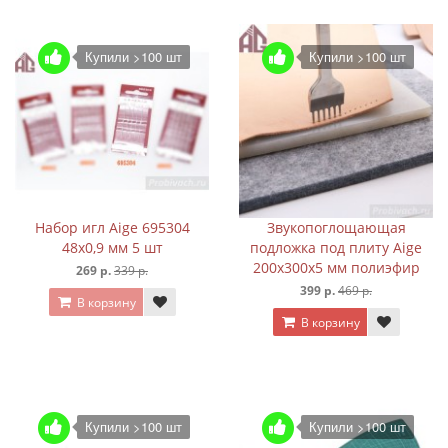
Купили >100 шт
Купили >100 шт
Набор игл Aige 695304
Звукопоглощающая
48х0,9 мм 5 шт
подложка под плиту Aige
200х300х5 мм полиэфир
269 р.
339 р.
399 р.
469 р.
В корзину
В корзину
Купили >100 шт
Купили >100 шт