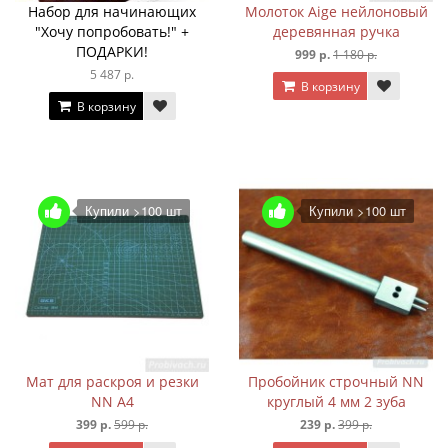
Набор для начинающих
Молоток Aige нейлоновый
"Хочу попробовать!" +
деревянная ручка
ПОДАРКИ!
999 р.
1 180 р.
5 487 р.
В корзину
В корзину
Купили >100 шт
Купили >100 шт
Мат для раскроя и резки
Пробойник строчный NN
NN А4
круглый 4 мм 2 зуба
399 р.
599 р.
239 р.
399 р.