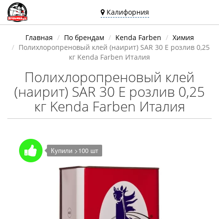
Калифорния
Ваш город —
Главная
По брендам
Kenda Farben
Химия
Калифорния
Полихлоропреновый клей (наирит) SAR 30 E розлив 0,25
Угадали?
кг Kenda Farben Италия
Полихлоропреновый клей
(наирит) SAR 30 E розлив 0,25
кг Kenda Farben Италия
Купили >100 шт