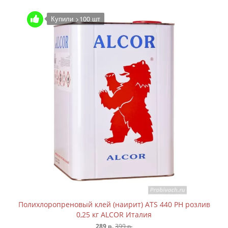
Купили >100 шт
Полихлоропреновый клей (наирит) ATS 440 PH розлив
0,25 кг ALCOR Италия
289 р.
399 р.