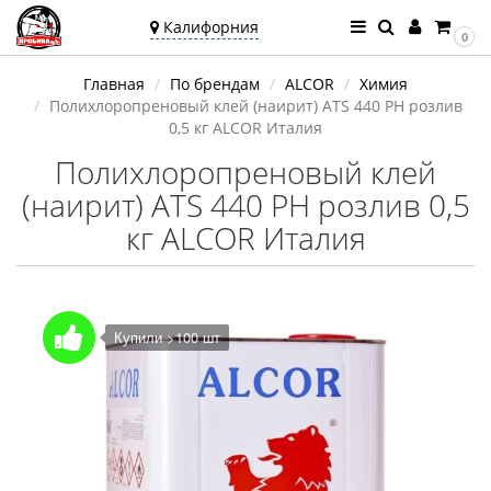
Калифорния
0
Ваш город —
Главная
По брендам
ALCOR
Химия
Калифорния
Полихлоропреновый клей (наирит) ATS 440 PH розлив
Угадали?
0,5 кг ALCOR Италия
Полихлоропреновый клей
(наирит) ATS 440 PH розлив 0,5
кг ALCOR Италия
Купили >100 шт