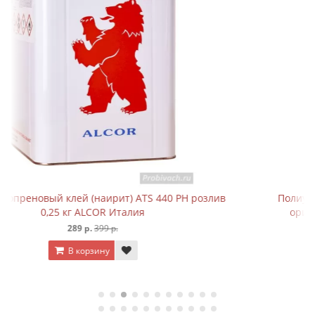
лив
Полиуретановый клей (десмокол) ATS 330 PU
оригинальная банка 1 кг ALCOR Италия
999 р.
1 780 р.
В корзину