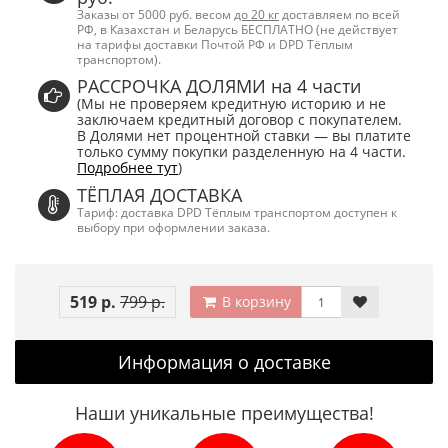
Заказы от 5000 руб. весом
до 20 кг
доставляем по всей
РФ, в Казахстан и Беларусь БЕСПЛАТНО (не действует
на тарифы доставки Почтой РФ и DPD Тёплым
транспортом).
РАССРОЧКА ДОЛЯМИ на 4 части
(Мы не проверяем кредитную историю и не
заключаем кредитный договор с покупателем.
В Долями нет процентной ставки — вы платите
только сумму покупки разделенную на 4 части.
Подробнее тут
)
ТЁПЛАЯ ДОСТАВКА
Тариф: доставка DPD Тёплым транспортом доступен к
выбору при оформлении заказа.
519 р.
799 р.
В корзину
Информация о доставке
Наши уникальные преимущества!