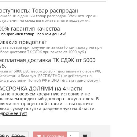
оступность: Товар распродан
сожалению данный товар распродан. Уточнить сроки
ступления на склад вы можете в чате поддержки.
00% гарантия качества
 понравился товар - вернём деньги!
икаких предоплат
лата товара при получении заказа (опция доступна при
боре доставки ТК СДЭК при заказе от 1000 руб.)
есплатная доставка ТК СДЭК от 5000
уб.
казы от 5000 руб. весом
до 20 кг
доставляем по всей РФ,
Казахстан и Беларусь БЕСПЛАТНО (не действует на
рифы доставки Почтой РФ и DPD Тёплым транспортом).
АССРОЧКА ДОЛЯМИ на 4 части
Мы не проверяем кредитную историю и не
ключаем кредитный договор с покупателем. В
лями нет процентной ставки — вы платите
лько сумму покупки разделенную на 4 части.
дробнее тут
)
99 р.
599 р.
В корзину