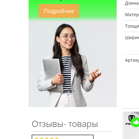
Длина
Подробнее
Матер
Толщи
Ширин
Артик
Отзывы- товары
т
Купили >100 шт