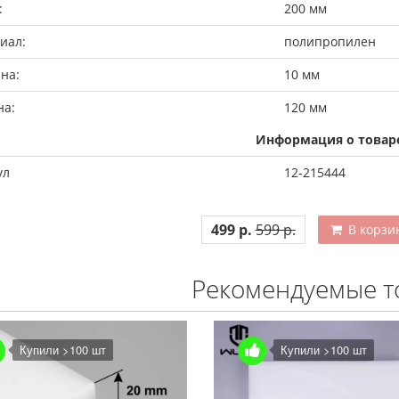
:
200 мм
иал:
полипропилен
на:
10 мм
а:
120 мм
Информация о товар
ул
12-215444
499 р.
599 р.
В корзи
Рекомендуемые т
Купили >100 шт
Купили >100 шт