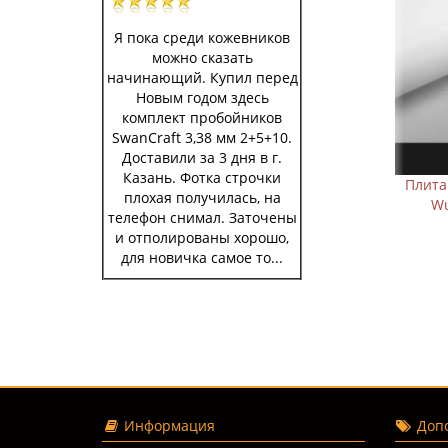
Я пока среди кожевников
можно сказать
начинающий. Купил перед
Новым годом здесь
комплект пробойников
SwanCraft 3,38 мм 2+5+10.
Доставили за 3 дня в г.
Казань. Фотка строчки
робойниками
Плита для работы с пробойниками
Пл
плохая получилась, на
липропилен
Wuta 150х75х20 мм толстая
Wu
телефон снимал. Заточены
полипропилен
и отполированы хорошо,
429 р.
499 р.
для новичка самое то...
В корзину
Информация
Допо