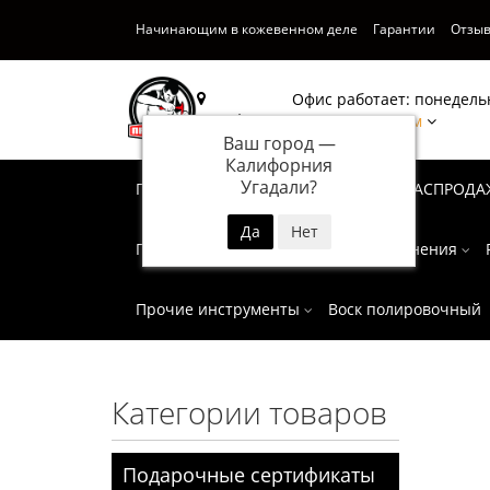
Начинающим в кожевенном деле
Гарантии
Отзы
Офис работает: понедельн
Калифорния
Написать нам
Ваш город —
Калифорния
Угадали?
Подарочные сертификаты
СУПЕР РАСПРОДА
Пробойники
Инструмент для тиснения
Прочие инструменты
Воск полировочный
Категории товаров
Подарочные сертификаты