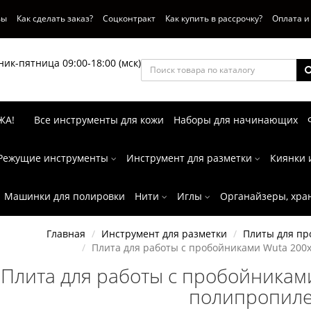
вы
Как сделать заказ?
Соцконтракт
Как купить в рассрочку?
Оплата и
ик-пятница 09:00-18:00 (мск)
ЖА!
Все инструменты для кожи
Наборы для начинающих
Режущие инструменты
Инструмент для разметки
Киянки 
Машинки для полировки
Нити
Иглы
Органайзеры, хра
Главная
Инструмент для разметки
Плиты для пр
Плита для работы с пробойниками Wuta 200
Плита для работы с пробойникам
полипропил