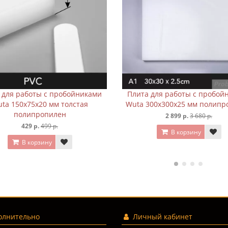
ита для работы с пробойниками
Звукопоглощающая подл
ta 300х300х25 мм полипропилен
плиту Aige 200х300х5 мм
2 899 р.
3 680 р.
399 р.
469 р.
В корзину
В корзину
лнительно
Личный кабинет