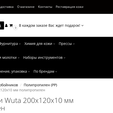
 доставка
О магазине
Контакты
Реставрация кожи
В каждом заказе Вас ждет подарок!
0
Фурнитура
Химия для кожи
Прессы
и молотки
Наборы инструментов
нение, упаковка
По брендам
обойников
Полипропилен (PP)
х120х10 мм полипропилен
и Wuta 200х120х10 мм
ен