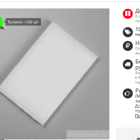
Д
К 
по
Купили >100 шт
1
Не
Н
Оп
вы
Б
р
За
в 
та
Р
(
за
До
то
По
4