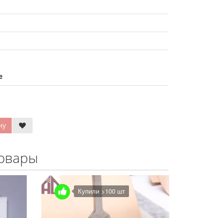
е
ну
овары