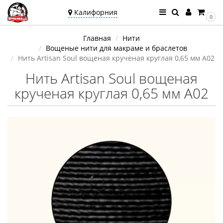
Калифорния
0
Ваш город —
Главная
Нити
Калифорния
Вощеные нити для макраме и браслетов
Угадали?
Нить Artisan Soul вощеная крученая круглая 0,65 мм A02
Нить Artisan Soul вощеная
крученая круглая 0,65 мм A02