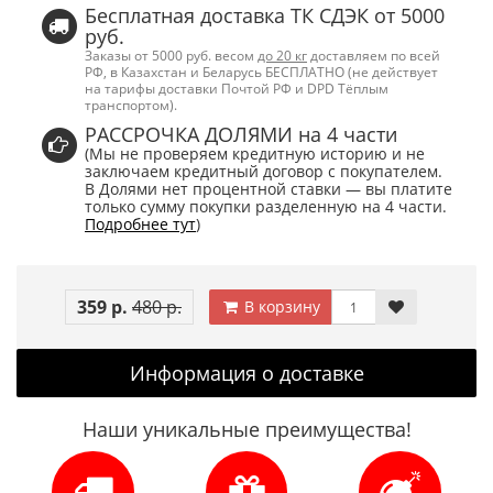
Бесплатная доставка ТК СДЭК от 5000
руб.
Заказы от 5000 руб. весом
до 20 кг
доставляем по всей
РФ, в Казахстан и Беларусь БЕСПЛАТНО (не действует
на тарифы доставки Почтой РФ и DPD Тёплым
транспортом).
РАССРОЧКА ДОЛЯМИ на 4 части
(Мы не проверяем кредитную историю и не
заключаем кредитный договор с покупателем.
В Долями нет процентной ставки — вы платите
только сумму покупки разделенную на 4 части.
Подробнее тут
)
359 р.
480 р.
В корзину
Информация о доставке
Наши уникальные преимущества!