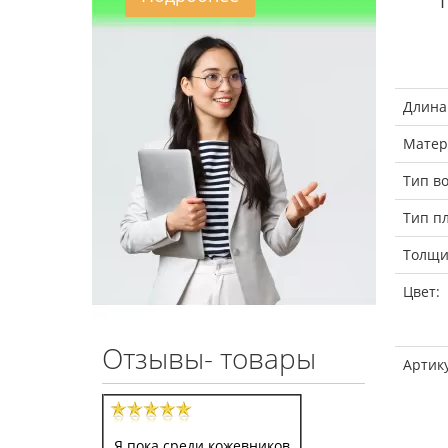
Длина
Матер
Тип в
Тип п
Толщи
Цвет:
Отзывы- товары
Артик
Я пока среди кожевников