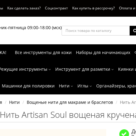
вы
Как сделать заказ?
Соцконтракт
Как купить в рассрочку?
Оплата и
ик-пятница 09:00-18:00 (мск)
ЖА!
Все инструменты для кожи
Наборы для начинающих
Режущие инструменты
Инструмент для разметки
Киянки 
Машинки для полировки
Нити
Иглы
Органайзеры, хра
я
Нити
Вощеные нити для макраме и браслетов
Нить Ar
Нить Artisan Soul вощеная кручен
Д