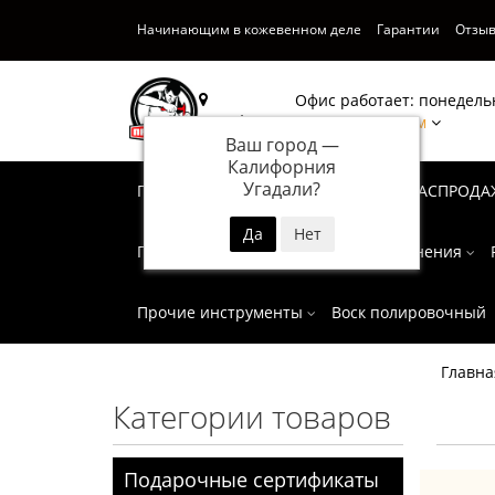
Начинающим в кожевенном деле
Гарантии
Отзы
Офис работает: понедельн
Калифорния
Написать нам
Ваш город —
Калифорния
Угадали?
Подарочные сертификаты
СУПЕР РАСПРОДА
Пробойники
Инструмент для тиснения
Прочие инструменты
Воск полировочный
Главна
Категории товаров
Подарочные сертификаты