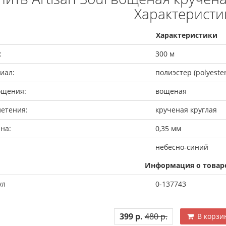
Характеристи
Характеристики
:
300 м
иал:
полиэстер (polyester
ощения:
вощеная
летения:
крученая круглая
на:
0,35 мм
небесно-синий
Информация о товар
ул
0-137743
399 р.
480 р.
В корзи