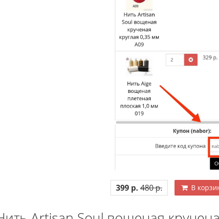
399 р.
480 р.
В корзи
Нить Artisan Soul вощеная кручена