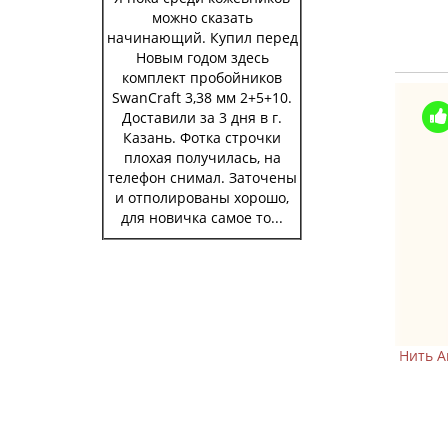
можно сказать
начинающий. Купил перед
Новым годом здесь
комплект пробойников
SwanCraft 3,38 мм 2+5+10.
Доставили за 3 дня в г.
Казань. Фотка строчки
плохая получилась, на
телефон снимал. Заточены
и отполированы хорошо,
для новичка самое то...
Нить Artisan Soul вощеная крученая
Нить A
круглая 0,35 мм A26
399 р.
480 р.
В корзину