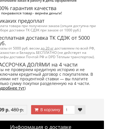
инимаем заказ в работу в день оформления
00% гарантия качества
 понравился товар - вернём деньги!
икаких предоплат
лата товара при получении заказа (опция доступна при
боре доставки ТК СДЭК при заказе от 1000 руб.)
есплатная доставка ТК СДЭК от 5000
уб.
казы от 5000 руб. весом
до 20 кг
доставляем по всей РФ,
Казахстан и Беларусь БЕСПЛАТНО (не действует на
рифы доставки Почтой РФ и DPD Тёплым транспортом).
АССРОЧКА ДОЛЯМИ на 4 части
Мы не проверяем кредитную историю и не
ключаем кредитный договор с покупателем. В
лями нет процентной ставки — вы платите
лько сумму покупки разделенную на 4 части.
дробнее тут
)
99 р.
480 р.
В корзину
Информация о доставке