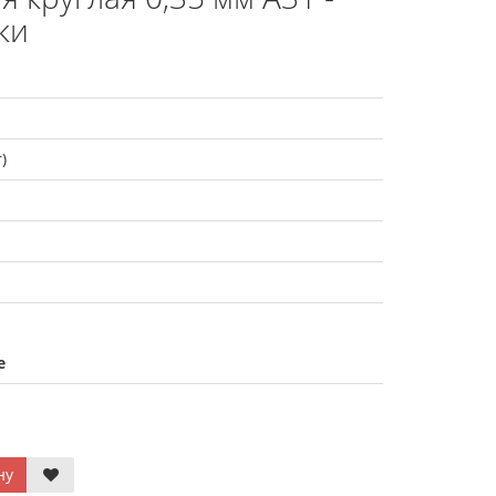
ки
)
е
ну