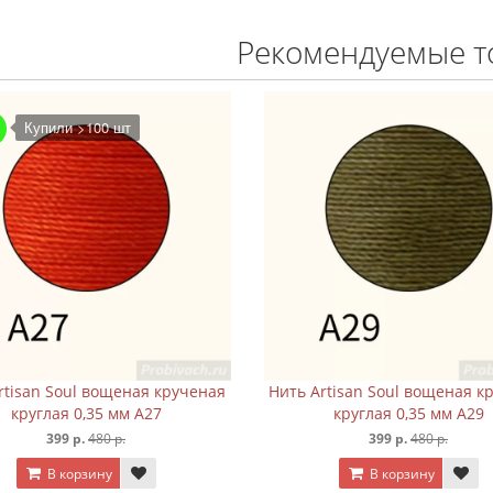
Рекомендуемые т
Купили >100 шт
rtisan Soul вощеная крученая
Нить Artisan Soul вощеная к
круглая 0,35 мм A27
круглая 0,35 мм A29
399 р.
480 р.
399 р.
480 р.
В корзину
В корзину