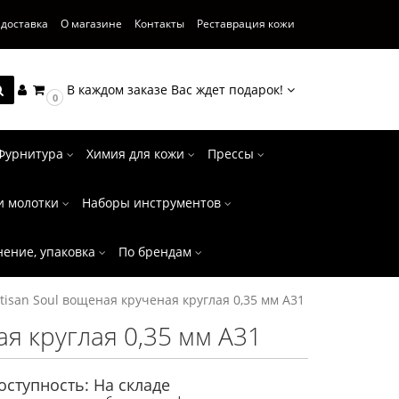
 доставка
О магазине
Контакты
Реставрация кожи
В каждом заказе Вас ждет подарок!
0
Фурнитура
Химия для кожи
Прессы
и молотки
Наборы инструментов
нение, упаковка
По брендам
tisan Soul вощеная крученая круглая 0,35 мм A31
ая круглая 0,35 мм A31
оступность: На складе