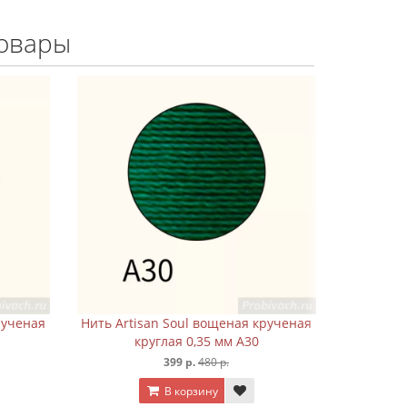
овары
рученая
Нить Artisan Soul вощеная крученая
Нить Art
круглая 0,35 мм A30
к
399 р.
480 р.
В корзину