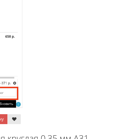
ну
я круглая 0,35 мм A31 -