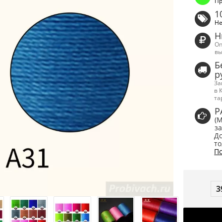
Пр
1
Не
Н
Оп
вы
Б
р
За
в 
та
Р
(
за
До
то
По
3