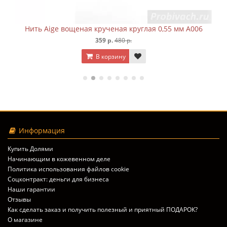
ь Aige вощеная крученая круглая 0,55 мм A006
Нить Ai
359 р.
480 р.
В корзину
Информация
Купить Долями
Начинающим в кожевенном деле
Политика использования файлов cookie
Соцконтракт: деньги для бизнеса
Наши гарантии
Отзывы
Как сделать заказ и получить полезный и приятный ПОДАРОК?
О магазине