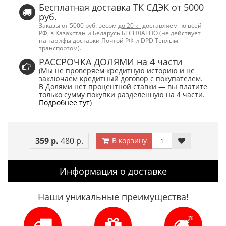
Бесплатная доставка ТК СДЭК от 5000
руб.
Заказы от 5000 руб. весом
до 20 кг
доставляем по всей
РФ, в Казахстан и Беларусь БЕСПЛАТНО (не действует
на тарифы доставки Почтой РФ и DPD Тёплым
транспортом).
РАССРОЧКА ДОЛЯМИ на 4 части
(Мы не проверяем кредитную историю и не
заключаем кредитный договор с покупателем.
В Долями нет процентной ставки — вы платите
только сумму покупки разделенную на 4 части.
Подробнее тут
)
359 р.
480 р.
В корзину
Информация о доставке
Наши уникальные преимущества!