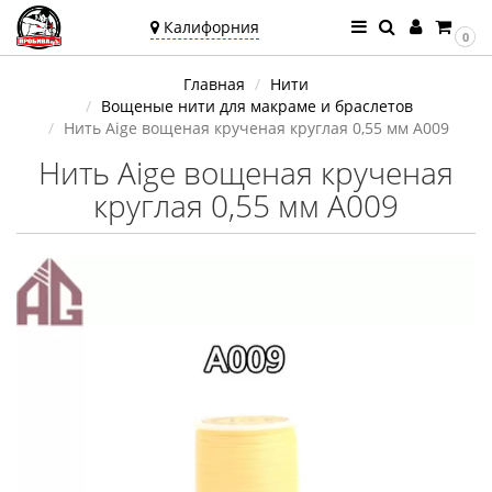
Калифорния
0
Ваш город —
Главная
Нити
Калифорния
Вощеные нити для макраме и браслетов
Угадали?
Нить Aige вощеная крученая круглая 0,55 мм A009
Нить Aige вощеная крученая
круглая 0,55 мм A009