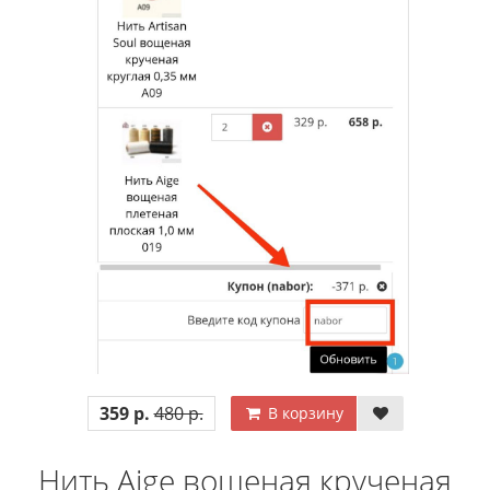
359 р.
480 р.
В корзину
Нить Aige вощеная крученая