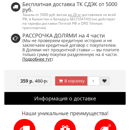
Бесплатная доставка ТК СДЭК от 5000
руб.
Заказы от 5000 руб. весом
до 20 кг
доставляем по всей
РФ, в Казахстан и Беларусь БЕСПЛАТНО (не действует
на тарифы доставки Почтой РФ и DPD Тёплым
транспортом).
РАССРОЧКА ДОЛЯМИ на 4 части
(Мы не проверяем кредитную историю и не
заключаем кредитный договор с покупателем.
В Долями нет процентной ставки — вы платите
только сумму покупки разделенную на 4 части.
Подробнее тут
)
359 р.
480 р.
В корзину
Информация о доставке
Наши уникальные преимущества!