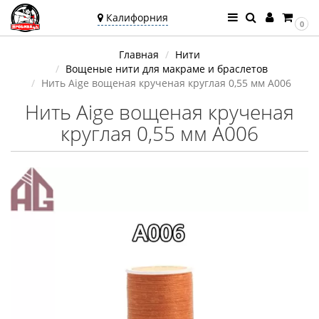
Калифорния
0
Ваш город —
Главная
Нити
Калифорния
Вощеные нити для макраме и браслетов
Угадали?
Нить Aige вощеная крученая круглая 0,55 мм A006
Нить Aige вощеная крученая
круглая 0,55 мм A006