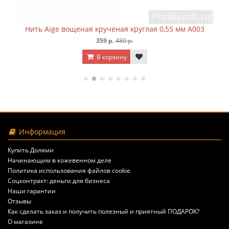
Нить Aige вощеная крученая круглая 0,55 мм A003
Нит
359 р.
480 р.
В корзину
Информация
Купить Долями
Начинающим в кожевенном деле
Политика использования файлов cookie
Соцконтракт: деньги для бизнеса
Наши гарантии
Отзывы
Как сделать заказ и получить полезный и приятный ПОДАРОК?
О магазине