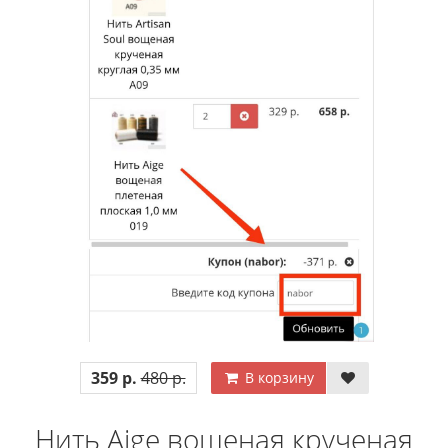
359 р.
480 р.
В корзину
Нить Aige вощеная крученая