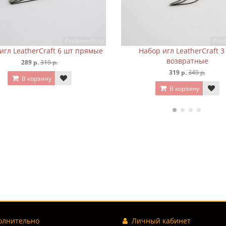
рямые
Набор игл LeatherCraft 3 шт
Набор игл 
возвратные
319 р.
349 р.
В корзину
лнительно
Личный кабинет