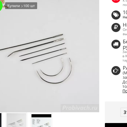
К 
по
Купили >100 шт
1
Не
Н
Оп
вы
Б
р
За
в 
та
Р
(
за
До
то
По
3