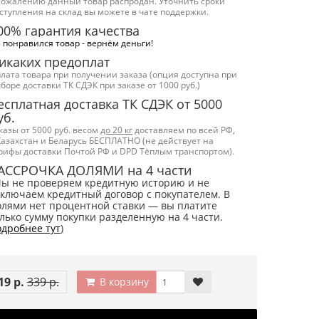
сожалению данный товар распродан. Уточнить сроки
ступления на склад вы можете в чате поддержки.
00% гарантия качества
 понравился товар - вернём деньги!
икаких предоплат
лата товара при получении заказа (опция доступна при
боре доставки ТК СДЭК при заказе от 1000 руб.)
есплатная доставка ТК СДЭК от 5000
уб.
казы от 5000 руб. весом
до 20 кг
доставляем по всей РФ,
Казахстан и Беларусь БЕСПЛАТНО (не действует на
рифы доставки Почтой РФ и DPD Тёплым транспортом).
АССРОЧКА ДОЛЯМИ на 4 части
Мы не проверяем кредитную историю и не
ключаем кредитный договор с покупателем. В
лями нет процентной ставки — вы платите
лько сумму покупки разделенную на 4 части.
дробнее тут
)
19 р.
339 р.
В корзину