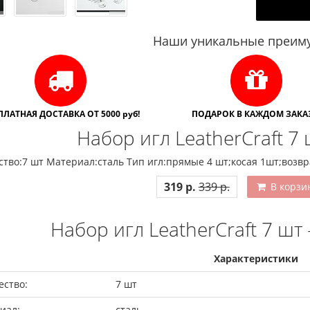
Наши уникальные преиму
ПЛАТНАЯ ДОСТАВКА ОТ 5000 руб!
ПОДАРОК В КАЖДОМ ЗАКАЗ
Набор игл LeatherCraft 7
тво:7 шт Материал:сталь Тип игл:прямые 4 шт;косая 1шт;возв
319 р.
339 р.
В корзи
Набор игл LeatherCraft 7 шт
Характеристики
ество:
7 шт
иал:
сталь