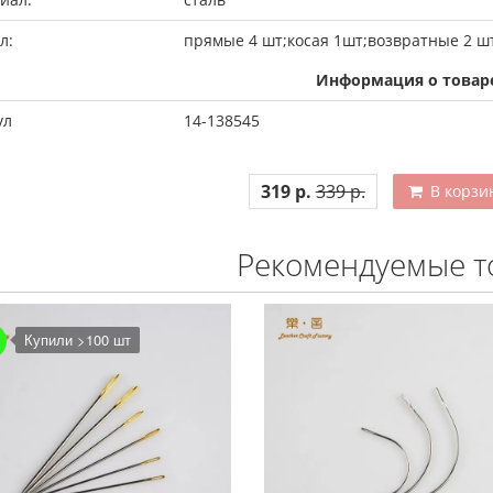
л:
прямые 4 шт;косая 1шт;возвратные 2 ш
Информация о товар
ул
14-138545
319 р.
339 р.
В корзи
Рекомендуемые т
К