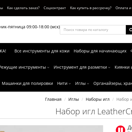
вы
Как сделать заказ?
Соцконтракт
Как купить в рассрочку?
Оплата и
ик-пятница 09:00-18:00 (мск)
ЖА!
Все инструменты для кожи
Наборы для начинающих
Режущие инструменты
Инструмент для разметки
Киянки 
Машинки для полировки
Нити
Иглы
Органайзеры, хра
Главная
Иглы
Наборы игл
Набор и
Набор игл LeatherCr
Д