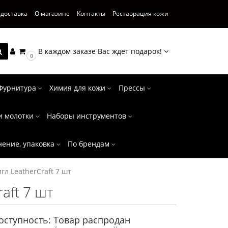
 доставка
О магазине
Контакты
Реставрация кожи
В каждом заказе Вас ждет подарок!
0
Фурнитура
Химия для кожи
Прессы
и молотки
Наборы инструментов
нение, упаковка
По брендам
гл LeatherCraft 7 шт
aft 7 шт
оступность: Товар распродан