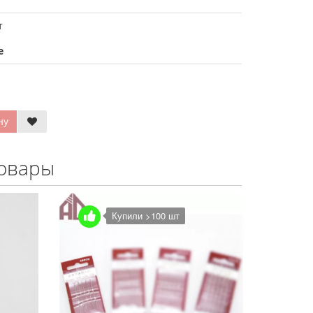
т
е
ну
овары
упили >100 шт