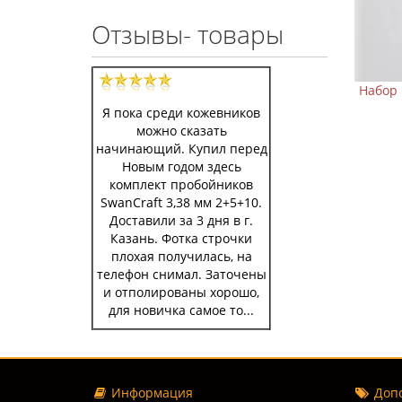
Отзывы- товары
л LeatherCraft (John James)
Набор игл LeatherCraft 6 шт п
1/0 5 шт
289 р.
319 р.
Я пока среди кожевников
399 р.
449 р.
можно сказать
В корзину
начинающий. Купил перед
В корзину
Новым годом здесь
комплект пробойников
SwanCraft 3,38 мм 2+5+10.
Доставили за 3 дня в г.
Казань. Фотка строчки
плохая получилась, на
телефон снимал. Заточены
и отполированы хорошо,
для новичка самое то...
Информация
Допо