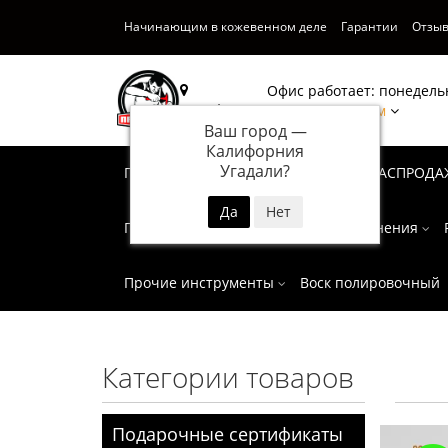
Начинающим в кожевенном деле
Гарантии
Отзы
Офис работает: понедельн
Калифорния
Написать нам
Ваш город —
Калифорния
Угадали?
Подарочные сертификаты
СУПЕР РАСПРОДА
Пробойники
Инструмент для тиснения
Прочие инструменты
Воск полировочный
Категории товаров
Подарочные сертификаты