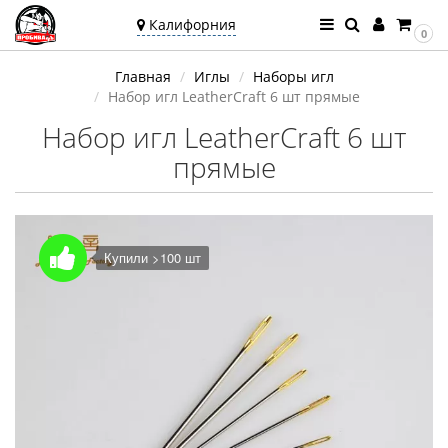
Калифорния
0
Ваш город —
Главная
Иглы
Наборы игл
Калифорния
Набор игл LeatherCraft 6 шт прямые
Угадали?
Набор игл LeatherCraft 6 шт
прямые
Купили >100 шт