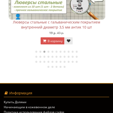
Люверсы стальные с гальваническим покрытием
внутренний диаметр 3,5 мм антик 10 шт
19 р.
49 р.
В корзину
Информация
Купить Долями
Начинающим в кожевенном деле
Политика использования файлов cookie