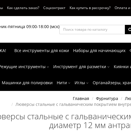
вы
Как сделать заказ?
Соцконтракт
Как купить в рассрочку?
Оплата и
ик-пятница 09:00-18:00 (мск)
ЖА!
Все инструменты для кожи
Наборы для начинающих
Режущие инструменты
Инструмент для разметки
Киянки 
Машинки для полировки
Нити
Иглы
Органайзеры, хра
Главная
Фурнитура
Лю
Люверсы стальные с гальваническим покрытием внутре
версы стальные с гальванически
диаметр 12 мм антра