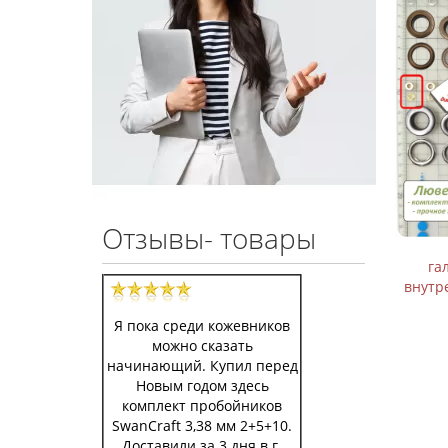
Отзывы- товары
Люверсы стальные с
гальваническим покрытием
га
внутренний диаметр 3,5 мм никель
внутр
10 шт
Я пока среди кожевников
19 р.
49 р.
можно сказать
В корзину
начинающий. Купил перед
Новым годом здесь
комплект пробойников
SwanCraft 3,38 мм 2+5+10.
Доставили за 3 дня в г.