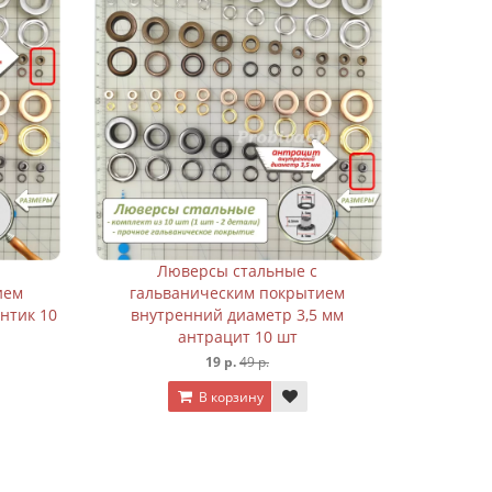
Люверсы стальные с
Л
ием
гальваническим покрытием
галь
нтик 10
внутренний диаметр 3,5 мм
внутренн
антрацит 10 шт
19 р.
49 р.
В корзину