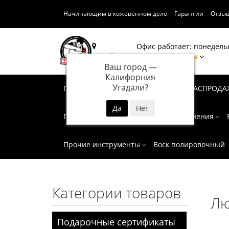
Начинающим в кожевенном деле
Гарантии
Отзы
Офис работает: понедельн
Калифорния
Написать нам
Ваш город —
Калифорния
Угадали?
Подарочные сертификаты
СУПЕР РАСПРОДА
Пробойники
Инструмент для тиснения
Прочие инструменты
Воск полировочный
Категории товаров
Лю
Подарочные сертификаты