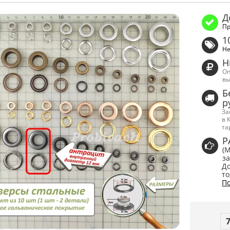
Д
Пр
1
Не
Н
Оп
вы
Б
р
За
в 
та
Р
(
за
До
то
По
7