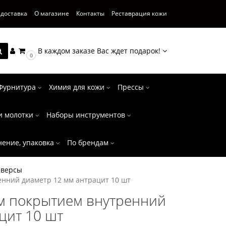
 доставка
О магазине
Контакты
Реставрация кожи
В каждом заказе Вас ждет подарок!
0
Фурнитура
Химия для кожи
Прессы
и молотки
Наборы инструментов
нение, упаковка
По брендам
версы
нний диаметр 12 мм антрацит 10 шт
м покрытием внутренний
цит 10 шт