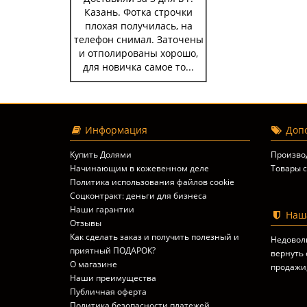
Казань. Фотка строчки
плохая получилась, на
телефон снимал. Заточены
и отполированы хорошо,
для новичка самое то...
Информация
Допо
Купить Долями
Произво
Начинающим в кожевенном деле
Товары с
Политика использования файлов cookie
Соцконтракт: деньги для бизнеса
Наши гарантии
Наша
Отзывы
Как сделать заказ и получить полезный и
Недовол
приятный ПОДАРОК?
вернуть 
О магазине
продажи
Наши преимущества
Публичная оферта
Политика безопасности платежей