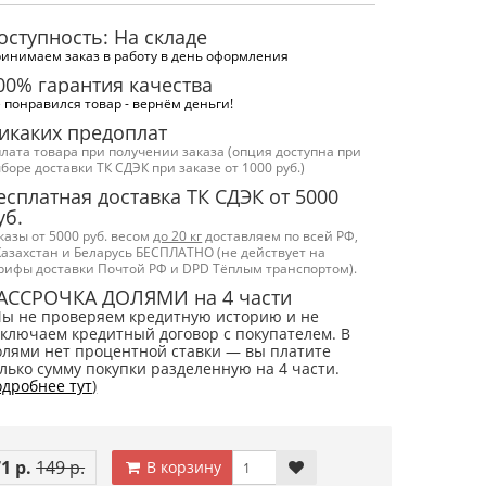
оступность: На складе
инимаем заказ в работу в день оформления
00% гарантия качества
 понравился товар - вернём деньги!
икаких предоплат
лата товара при получении заказа (опция доступна при
боре доставки ТК СДЭК при заказе от 1000 руб.)
есплатная доставка ТК СДЭК от 5000
уб.
казы от 5000 руб. весом
до 20 кг
доставляем по всей РФ,
Казахстан и Беларусь БЕСПЛАТНО (не действует на
рифы доставки Почтой РФ и DPD Тёплым транспортом).
АССРОЧКА ДОЛЯМИ на 4 части
Мы не проверяем кредитную историю и не
ключаем кредитный договор с покупателем. В
лями нет процентной ставки — вы платите
лько сумму покупки разделенную на 4 части.
дробнее тут
)
1 р.
149 р.
В корзину