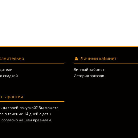
лнительно
Личный кабинет
дители
Личный кабинет
о скидкой
История заказов
 гарантия
ьны своей покупкой? Вы можете
ее в течение 14 дней с даты
, согласно
нашим правилам
.