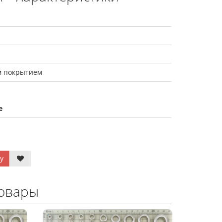
м покрытием
е
у
овары