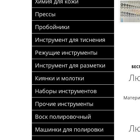
Химия для кожи
Прессы
Пробойники
Инструмент для тиснения
Режущие инструменты
Инструмент для разметки
БЕС
Лю
Киянки и молотки
Наборы инструментов
Матери
Прочие инструменты
Воск полировочный
Лю
Машинки для полировки