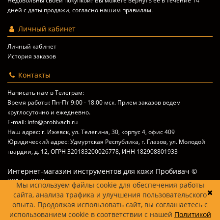
Недовольны своей покупкой? Вы можете вернуть ее в течение 14
дней с даты продажи, согласно
нашим правилам
.
Личный кабинет
Личный кабинет
История заказов
Контакты
Написать нам в Телеграм:
Время работы: Пн-Пт 9:00 - 18:00 мск. Прием заказов ведем
круглосуточно и ежедневно.
E-mail: info@probivach.ru
Наш адрес: г. Ижевск, ул. Телегина, 30, корпус 4, офис 409
Юридический адрес: Удмуртская Республика, г. Глазов, ул. Молодой
гвардии, д. 12, ОГРН 320183200026778, ИНН 182908801933
Интернет-магазин инструментов для кожи Пробивач ©
2017 – 2026
Мы используем файлы cookie для обеспечения работы
сайта, анализа трафика и улучшения пользовательского
опыта. Продолжая использовать сайт, вы соглашаетесь с
использованием cookie в соответствии с нашей
Политикой