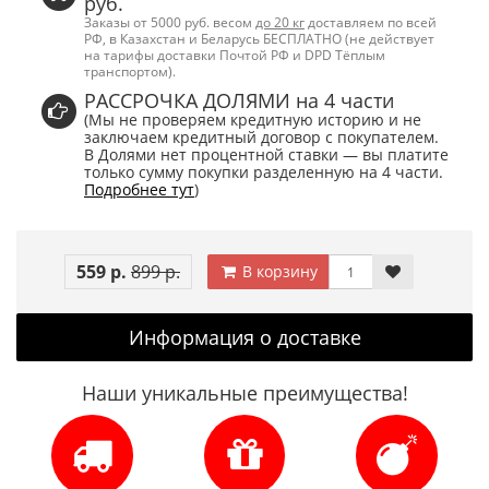
руб.
Заказы от 5000 руб. весом
до 20 кг
доставляем по всей
РФ, в Казахстан и Беларусь БЕСПЛАТНО (не действует
на тарифы доставки Почтой РФ и DPD Тёплым
транспортом).
РАССРОЧКА ДОЛЯМИ на 4 части
(Мы не проверяем кредитную историю и не
заключаем кредитный договор с покупателем.
В Долями нет процентной ставки — вы платите
только сумму покупки разделенную на 4 части.
Подробнее тут
)
559 р.
899 р.
В корзину
Информация о доставке
Наши уникальные преимущества!