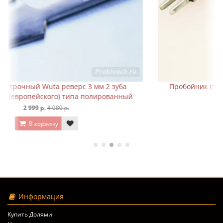
Пробойник строчный Wuta 3 мм 2 зуба косой тип
ый
полированный
1 099 р.
1 480 р.
В корзину
Информация
Купить Долями