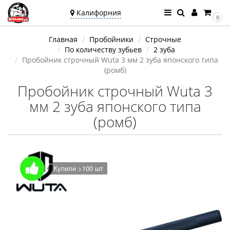
Калифорния
0
Ваш город —
Главная
Пробойники
Строчные
Калифорния
По количеству зубьев
2 зуба
Угадали?
Пробойник строчный Wuta 3 мм 2 зуба японского типа
(ромб)
Пробойник строчный Wuta 3
мм 2 зуба японского типа
(ромб)
Купили >100 шт