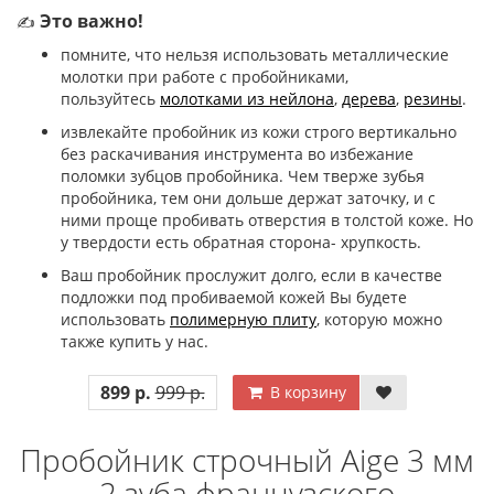
Это важно!
✍
помните, что нельзя использовать металлические
молотки при работе с пробойниками,
пользуйтесь
молотками из нейлона
,
дерева
,
резины
.
извлекайте пробойник из кожи строго вертикально
без раскачивания инструмента во избежание
поломки зубцов пробойника. Чем тверже зубья
пробойника, тем они дольше держат заточку, и с
ними проще пробивать отверстия в толстой коже. Но
у твердости есть обратная сторона- хрупкость.
Ваш пробойник прослужит долго, если в качестве
подложки под пробиваемой кожей Вы будете
использовать
полимерную плиту
, которую можно
также купить у нас.
899 р.
999 р.
В корзину
Пробойник строчный Aige 3 мм
2 зуба французского