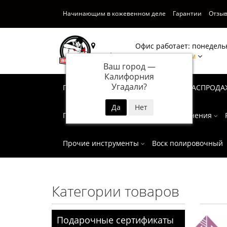
Начинающим в кожевенном деле
Гарантии
Отзы
Офис работает: понедельн
Калифорния
Написать нам
Ваш город —
Калифорния
Угадали?
Подарочные сертификаты
СУПЕР РАСПРОДА
Пробойники
Инструмент для тиснения
Прочие инструменты
Воск полировочный
Категории товаров
Подарочные сертификаты