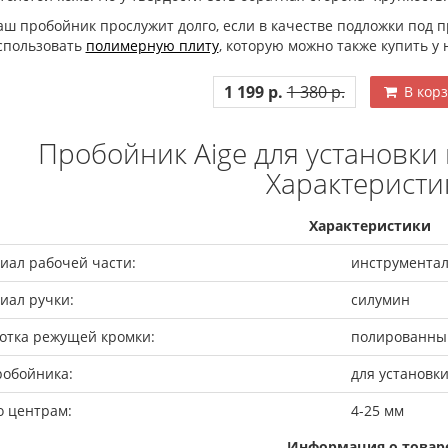
аш пробойник прослужит долго, если в качестве подложки под 
спользовать
полимерную плиту
, которую можно также купить у 
1 199 р.
1 380 р.
В кор
Пробойник Aige для установки
Характеристи
Характеристики
иал рабочей части:
инструментал
иал ручки:
силумин
отка режущей кромки:
полированны
робойника:
для установк
о центрам:
4-25 мм
Информация о товар