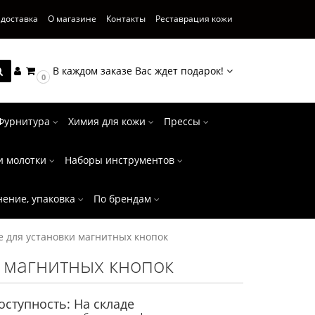
 доставка
О магазине
Контакты
Реставрация кожи
В каждом заказе Вас ждет подарок!
0
Фурнитура
Химия для кожи
Прессы
и молотки
Наборы инструментов
нение, упаковка
По брендам
e для установки магнитных кнопок
и магнитных кнопок
оступность: На складе