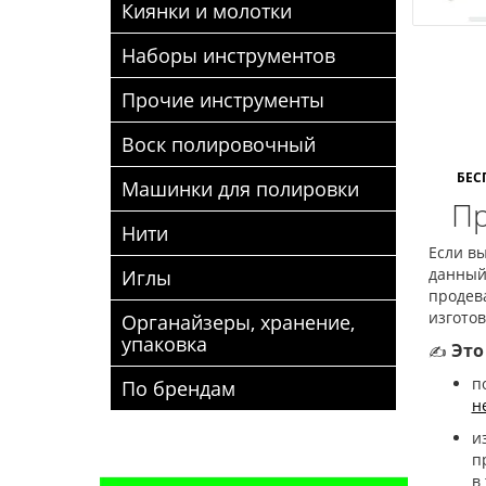
Киянки и молотки
Наборы инструментов
Прочие инструменты
Воск полировочный
БЕС
Машинки для полировки
Пр
Нити
Если вы
данный
Иглы
продева
изгото
Органайзеры, хранение,
упаковка
Это
✍
п
По брендам
н
и
п
в