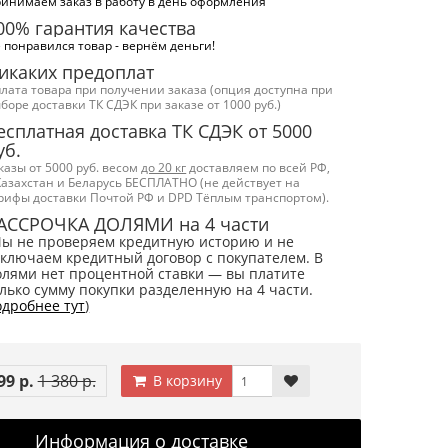
инимаем заказ в работу в день оформления
00% гарантия качества
 понравился товар - вернём деньги!
икаких предоплат
лата товара при получении заказа (опция доступна при
боре доставки ТК СДЭК при заказе от 1000 руб.)
есплатная доставка ТК СДЭК от 5000
уб.
казы от 5000 руб. весом
до 20 кг
доставляем по всей РФ,
Казахстан и Беларусь БЕСПЛАТНО (не действует на
рифы доставки Почтой РФ и DPD Тёплым транспортом).
АССРОЧКА ДОЛЯМИ на 4 части
Мы не проверяем кредитную историю и не
ключаем кредитный договор с покупателем. В
лями нет процентной ставки — вы платите
лько сумму покупки разделенную на 4 части.
дробнее тут
)
99 р.
1 380 р.
В корзину
Информация о доставке