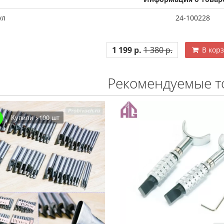
ул
24-100228
1 199 р.
1 380 р.
В кор
Рекомендуемые т
 шт
Купили >100 шт