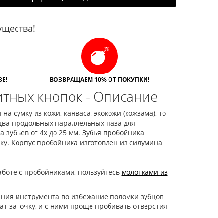
щества!
Е!
ВОЗВРАЩАЕМ 10% ОТ ПОКУПКИ!
итных кнопок - Описание
а сумку из кожи, канваса, экокожи (кожзама), то
два продольных параллельных паза для
 зубьев от 4х до 25 мм. Зубья пробойника
у. Корпус пробойника изготовлен из силумина.
аботе с пробойниками, пользуйтесь
молотками из
ания инструмента во избежание поломки зубцов
ат заточку, и с ними проще пробивать отверстия