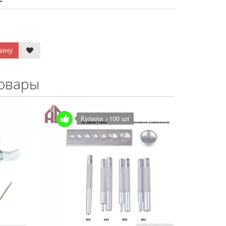
зину
овары
Купили >100 ш