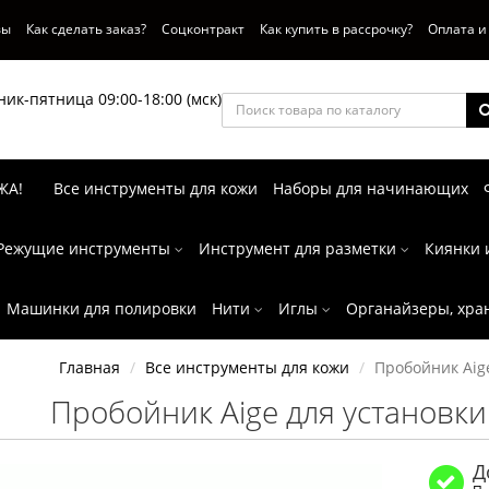
вы
Как сделать заказ?
Соцконтракт
Как купить в рассрочку?
Оплата и
ик-пятница 09:00-18:00 (мск)
ЖА!
Все инструменты для кожи
Наборы для начинающих
Режущие инструменты
Инструмент для разметки
Киянки 
Машинки для полировки
Нити
Иглы
Органайзеры, хра
Главная
Все инструменты для кожи
Пробойник Aig
Пробойник Aige для установк
Д