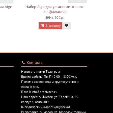
оворотный нож для тиснения Aige
Набор Aige для устан
T1
альфа/капп
899 р.
999 р.
899 р.
999 р.
В корзину
В корзину
Контакты
Написать нам в Телеграм:
Время работы: Пн-Пт 9:00 - 18:00 мск.
Прием заказов ведем круглосуточно и
ежедневно.
E-mail: info@probivach.ru
Наш адрес: г. Ижевск, ул. Телегина, 30,
корпус 4, офис 409
Юридический адрес: Удмуртская
Республика, г. Глазов, ул. Молодой гвардии,