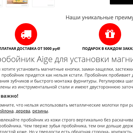
Наши уникальные преиму
ПЛАТНАЯ ДОСТАВКА ОТ 5000 руб!
ПОДАРОК В КАЖДОМ ЗАКАЗ
обойник Aige для установки магн
 хотите установить магнитные кнопки, замки-защелки, застежки н
 пробойник придется как нельзя кстати. Пробойник пробивает 
ния зубчиков и быстрого монтажа фурнитуры. Регулировка шага
влены из инструментальной стали и имеют двустороннюю заточк
 важно!
омните, что нельзя использовать металлические молотки при р
ейлона
,
дерева
,
резины
.
звлекайте пробойник из кожи строго вертикально без раскачив
робойника. Чем тверже зубья пробойника, тем они дольше держ
 толстой коже. Но у твердости есть обратная сторона- хрупкость.