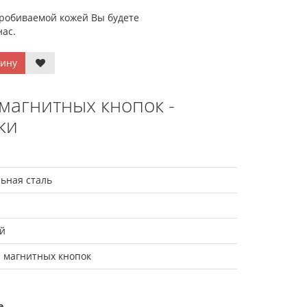
пробиваемой кожей Вы будете
нас.
зину
 магнитных кнопок -
ки
ьная сталь
й
и магнитных кнопок
е