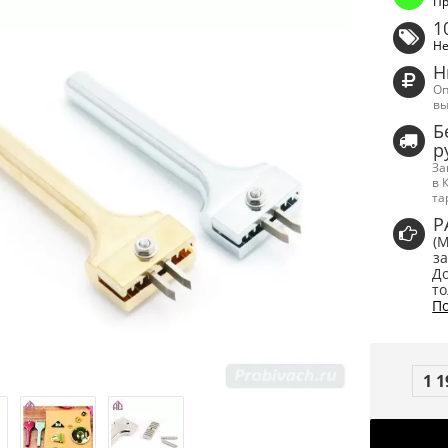
Пр
1
Не
Н
Оп
вы
Б
р
За
в 
та
Р
(
за
До
то
По
1 1