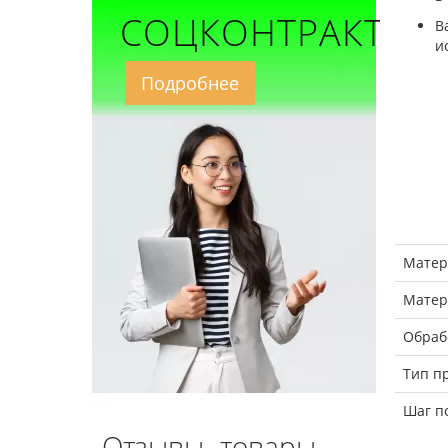
СОЦКОНТРАКТ
В
и
Подробнее
Матер
Матер
Обраб
Тип п
Шаг п
Отзывы- товары