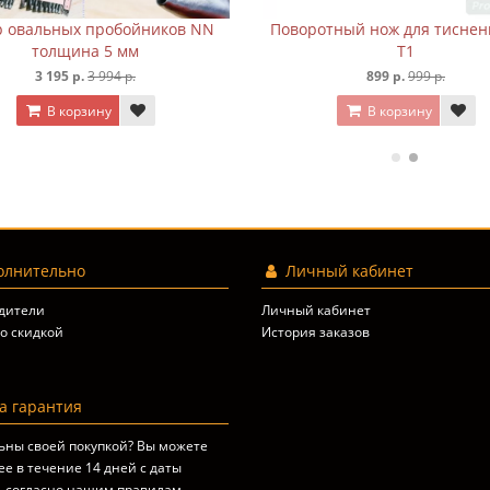
обойников NN
Набор овальных пробойников NN
П
4 мм
толщина 5 мм
12 р.
3 195 р.
3 994 р.
у
В корзину
лнительно
Личный кабинет
дители
Личный кабинет
о скидкой
История заказов
 гарантия
ьны своей покупкой? Вы можете
ее в течение 14 дней с даты
, согласно
нашим правилам
.