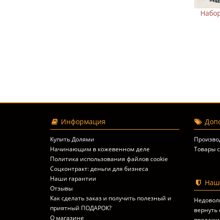
Набор овальных пр
толщина 
2 810 р.
3 5
В корзин
Информация
Допо
Купить Долями
Произво
Начинающим в кожевенном деле
Товары с
Политика использования файлов cookie
Соцконтракт: деньги для бизнеса
Наши гарантии
Наша
Отзывы
Как сделать заказ и получить полезный и
Недовол
приятный ПОДАРОК?
вернуть 
О магазине
продажи